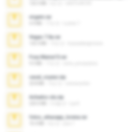
126.5 MB
6년 전
nIGHTmAYOR
virgem.rar
4.4 MB
17년 전
Lucinei 7.
Vegas 7.0a.rar
120.3 MB
15년 전
boyisadangerzone
Foxy Mama15.rar
9.5 MB
17년 전
extra_precautions
casal_voyeur.zip
20.8 MB
15년 전
netowescher
Achados sla.zip
220.0 MB
5개월 전
Lya K.
fotos_whasapp_lorena.rar
76.4 MB
4년 전
jose T.