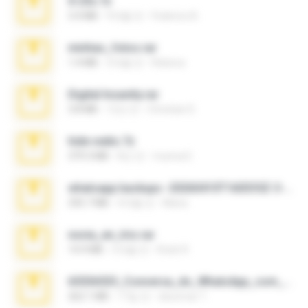
X-23x.7z
3.4 MB
9개월 전
Federico B.
minhas_fotos.rar
1.4 MB
3개월 전
Rebeca
Digital Insanity.rar
3.8 MB
12년 전
Christian D.
hide vedio.7z
379.3 MB
8년 전
munna E.
whatsapp backups -20260410T160335Z-3-001.zip
335.7 MB
4개월 전
Maria
novia_en_trio.rar
14.9 MB
5개월 전
Rodri R.
65536533_Conversa_do_WhatsApp_com_Meu_Esposo.zip
262.1 MB
17일 전
desomar T.