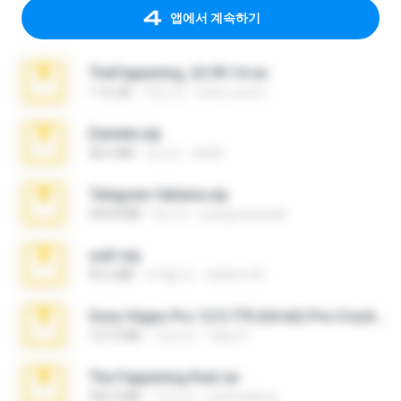
앱에서 계속하기
TheFappening_22.09.14.rar
1.16 GB
12년 전
erick_lover4
Daniela.zip
28.2 MB
3년 전
ela26
Telegram fabiana.zip
244.8 MB
4년 전
yrangravanatal
ouh!.zip
95.6 MB
2개월 전
vladimir M.
Sony Vegas Pro 12.0.770 (64-bit) Pre-Cracked.zip
137.0 MB
12년 전
Tales S.
The Fappening final.rar
302.4 MB
11년 전
raulmedinax