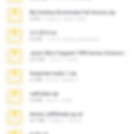
My Femboy Roommate Full Version.zip
62 KB
5개월 전
Beau Collier
4-5-2015.rar
8.8 MB
11년 전
extra_precautions
Junior Miss Pageant 1999 Series (Volume I Part I NC 6).7z
53.5 MB
12년 전
luis M.
Snapchat nudes 1.zip
6.0 MB
8년 전
Baixar Q.
cellfolder.zip
9.8 MB
3년 전
ela26
Anna4_yd3t0nada.sg.rar
60.7 MB
5개월 전
Rodri R.