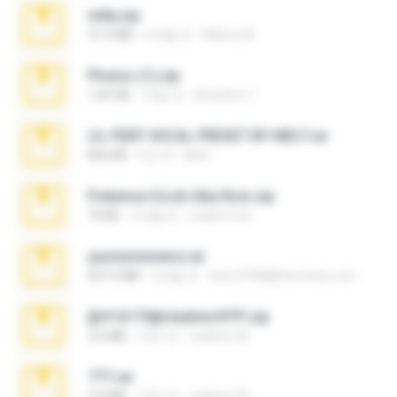
milly.zip
31.0 MB
6개월 전
Milene M.
Photos (1).zip
1.60 GB
16일 전
Anacleto T.
LIL PEEP VOCAL PRESET BY MELT.rar
826 KB
4년 전
Melt ..
Pokemon Ecchi Gba Rom.zip
70 KB
4개월 전
Caleb Price
yasminmineira.rar
647.5 MB
2개월 전
letiro5708@fanchatu.com
@#16173@vladimir#!!!!!!.zip
2.6 MB
10년 전
vladimir M.
777.rar
2.0 MB
10년 전
vladimir M.