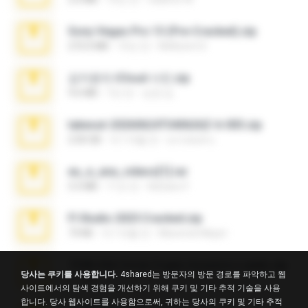
Sony Vegas Pro 13 (Pre-Cracked).zip
272.0 MB
10년 전
Mellicent D.
김지윤의 iCloud 사진.zip
9.6 MB
7년 전
성경 김.
takeout-20260624T040626Z-6-003.zip
2.00 GB
약 1개월 전
อรรถพงษ์ บ.
eu_e_ana_videos[1].rar
5.5 MB
11년 전
Adriano F.
Fl Studio 2025 Cracked.zip
73 KB
약 1개월 전
Maverick Mayer
7258 USA Circle Crypto Investors Leads.zip
당사는 쿠키를 사용합니다.
4shared는 방문자의 방문 경로를 파악하고 웹
3.1 MB
23일 전
cmqadeer@786786786
사이트에서의 탐색 경험을 개선하기 위해 쿠키 및 기타 추적 기술을 사용
합니다. 당사 웹사이트를 사용함으로써, 귀하는 당사의 쿠키 및 기타 추적