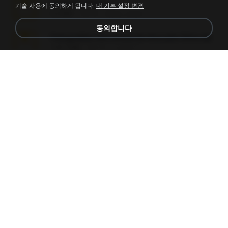
amanda sfd.rar
기술 사용에 동의하게 됩니다.
내 기본 설정 변경
5.2 MB
7년 전
elton_roots
동의합니다
Fotografias em iCloud de Ana julia Silva.zip
174.7 MB
3년 전
Luany T.
L3150.rar
1.3 MB
6개월 전
Alex P.
novinha casada1.rar
720 KB
15년 전
fabianointegrado
Reset L1250.rar
2.8 MB
3개월 전
Alex P.
vazada 1.rar
241.8 MB
2개월 전
Ulysses L.
Perdeu o celular.rar
323 KB
17년 전
plantaopiriguete