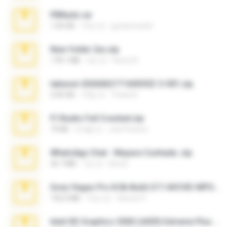
PBNuds.rar
1.04 GB
10년 전
gustavocs64
New folder 2xx.zip
178.1 MB
3년 전
henry N.
takeout-20260621T160055Z-3-001.zip
2.00 GB
14일 전
Thata N.
Fl Studio Full Cracked.zip
79 KB
4개월 전
Joel Powers
WhatsApp Chat - Mayara Cunhada .zip
36.7 MB
7년 전
Ana K.
Sony Vegas Pro 8.0b Build 217-AVCHD-MPG-AC3 FIXED.7z
192.6 MB
16년 전
Steven P.
Intel HD Graphics 3000 (4459) Extreme Plus 2.0.zip