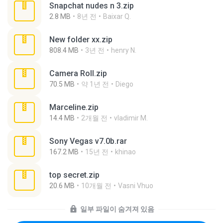
Snapchat nudes n 3.zip
2.8 MB
8년 전
Baixar Q.
New folder xx.zip
808.4 MB
3년 전
henry N.
Camera Roll.zip
70.5 MB
약 1년 전
Diego
Marceline.zip
14.4 MB
2개월 전
vladimir M.
Sony Vegas v7.0b.rar
167.2 MB
15년 전
khinao
top secret.zip
20.6 MB
10개월 전
Vasni Vhuo
일부 파일이 숨겨져 있음