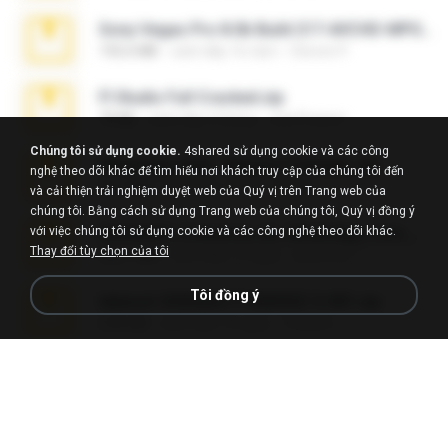
Sony Vegas Pro 8.0b Build 217-AVCHD-MPG-AC3 FIXED.7z
192.6 MB
cách đây 16 năm
Steven P.
Fl Studio Full Cracked.zip
79 KB
cách đây 4 tháng
Joel Powers
Chúng tôi sử dụng cookie.
4shared sử dụng cookie và các công
WhatsApp Chat - Mayara Cunhada .zip
nghệ theo dõi khác để tìm hiểu nơi khách truy cập của chúng tôi đến
36.7 MB
cách đây 7 năm
Ana K.
và cải thiện trải nghiệm duyệt web của Quý vị trên Trang web của
chúng tôi. Bằng cách sử dụng Trang web của chúng tôi, Quý vị đồng ý
với việc chúng tôi sử dụng cookie và các công nghệ theo dõi khác.
65536533_Conversa_do_WhatsApp_com_Meu_Esposo.zip
Thay đổi tùy chọn của tôi
262.1 MB
cách đây 15 ngày
desomar T.
Tôi đồng ý
takeout-20260621T160055Z-3-001.zip
2.00 GB
cách đây 12 ngày
Thata N.
Vegas 7.0a.rar
120.3 MB
cách đây 15 năm
boyisadangerzone
Fl Studio 2025 Cracked.zip