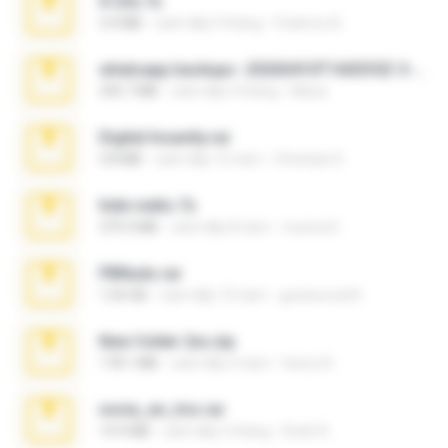
X-23x.7z
3.4 MB
cách đây 9 tháng
Federico B.
whatsapp backups -20260410T160335Z-3-001.zip
335.7 MB
cách đây 4 tháng
Maria
Digital Insanity.rar
3.8 MB
cách đây 12 năm
Christian D.
hide vedio.7z
379.3 MB
cách đây 8 năm
munna E.
PBNuds.rar
1.04 GB
cách đây 10 năm
gustavocs64
New folder 2xx.zip
178.1 MB
cách đây 3 năm
henry N.
novia_en_trio.rar
14.9 MB
cách đây 5 tháng
Rodri R.