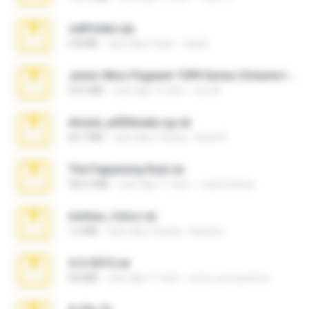
cellfolder.zip
9.8 MB
cách đây 3 năm
ela26
Junior Miss Pageant 1999 Series (Volume I Part I NC 6).7z
53.5 MB
cách đây 12 năm
luis M.
Anna4_yd3t0nada.sg.rar
60.7 MB
cách đây 5 tháng
Rodri R.
The Fappening final.rar
302.4 MB
cách đây 11 năm
raulmedinax
minhas_fotos.rar
1.4 MB
cách đây 2 tháng
Rebeca
4-5-2015.rar
8.8 MB
cách đây 11 năm
extra_precautions