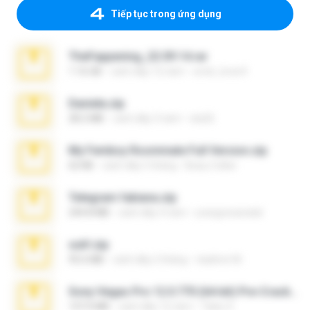
Tiếp tục trong ứng dụng
TheFappening_22.09.14.rar
1.16 GB
cách đây 12 năm
erick_lover4
Daniela.zip
28.2 MB
cách đây 3 năm
ela26
My Femboy Roommate Full Version.zip
62 KB
cách đây 5 tháng
Beau Collier
Telegram fabiana.zip
244.8 MB
cách đây 4 năm
yrangravanatal
ouh!.zip
95.6 MB
cách đây 2 tháng
vladimir M.
Sony Vegas Pro 12.0.770 (64-bit) Pre-Cracked.zip
137.0 MB
cách đây 12 năm
Tales S.