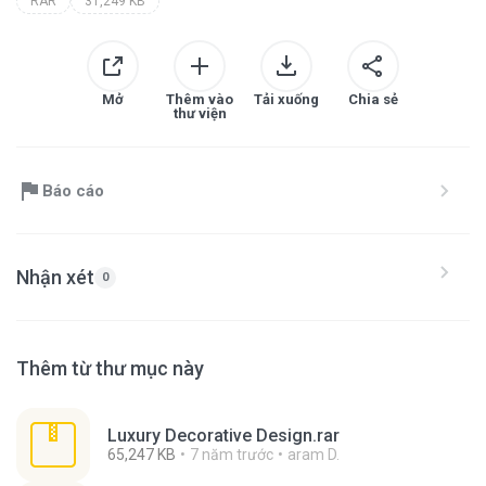
RAR
31,249 KB
Mở
Thêm vào
Tải xuống
Chia sẻ
thư viện
Báo cáo
Nhận xét
0
Thêm từ thư mục này
Luxury Decorative Design.rar
65,247 KB
7 năm trước
aram D.