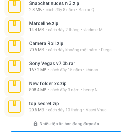
Snapchat nudes n 3.zip
2.8 MB
cách đây 8 năm
Baixar Q.
Marceline.zip
14.4 MB
cách đây 2 tháng
vladimir M.
Camera Roll.zip
70.5 MB
cách đây khoảng một năm
Diego
Sony Vegas v7.0b.rar
167.2 MB
cách đây 15 năm
khinao
New folder xx.zip
808.4 MB
cách đây 3 năm
henry N.
top secret.zip
20.6 MB
cách đây 10 tháng
Vasni Vhuo
Nhiều tệp tin hơn đang được ẩn