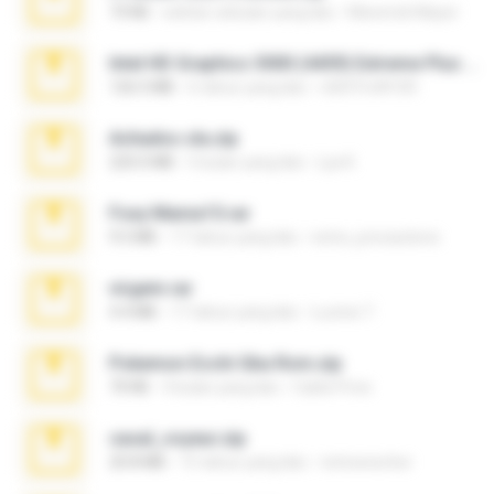
73 KB
sekitar sebulan yang lalu
Maverick Mayer
Intel HD Graphics 3000 (4459) Extreme Plus 2.0.zip
126.5 MB
6 tahun yang lalu
nIGHTmAYOR
Achados sla.zip
220.0 MB
5 bulan yang lalu
Lya K.
Foxy Mama15.rar
9.5 MB
17 tahun yang lalu
extra_precautions
virgem.rar
4.4 MB
17 tahun yang lalu
Lucinei 7.
Pokemon Ecchi Gba Rom.zip
70 KB
4 bulan yang lalu
Caleb Price
casal_voyeur.zip
20.8 MB
15 tahun yang lalu
netowescher