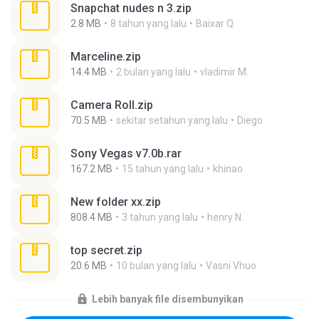
Snapchat nudes n 3.zip
2.8 MB
8 tahun yang lalu
Baixar Q.
Marceline.zip
14.4 MB
2 bulan yang lalu
vladimir M.
Camera Roll.zip
70.5 MB
sekitar setahun yang lalu
Diego
Sony Vegas v7.0b.rar
167.2 MB
15 tahun yang lalu
khinao
New folder xx.zip
808.4 MB
3 tahun yang lalu
henry N.
top secret.zip
20.6 MB
10 bulan yang lalu
Vasni Vhuo
Lebih banyak file disembunyikan