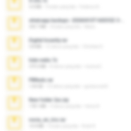
X-23x.7z
3.4 MB
9 bulan yang lalu
Federico B.
whatsapp backups -20260410T160335Z-3-001.zip
335.7 MB
4 bulan yang lalu
Maria
Digital Insanity.rar
3.8 MB
12 tahun yang lalu
Christian D.
hide vedio.7z
379.3 MB
8 tahun yang lalu
munna E.
PBNuds.rar
1.04 GB
10 tahun yang lalu
gustavocs64
New folder 2xx.zip
178.1 MB
3 tahun yang lalu
henry N.
novia_en_trio.rar
14.9 MB
5 bulan yang lalu
Rodri R.