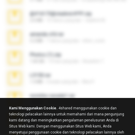
@#16173@vladimir#!!!!!!.zip
2.6 MB
10 tahun yang lalu
vladimir M.
amanda sfd.rar
5.2 MB
7 tahun yang lalu
elton_roots
Photos (1).zip
1.60 GB
13 hari yang lalu
Anacleto T.
L3150.rar
1.3 MB
6 bulan yang lalu
Alex P.
novinha casada1.rar
720 KB
15 tahun yang lalu
fabianointegrado
Kami Menggunakan Cookie.
4shared menggunakan cookie dan
teknologi pelacakan lainnya untuk memahami dari mana pengunjung
Reset L1250.rar
kami datang dan meningkatkan pengalaman penelusuran Anda di
2.8 MB
3 bulan yang lalu
Alex P.
Situs Web kami. Dengan menggunakan Situs Web kami, Anda
menyetujui penggunaan cookie dan teknologi pelacakan lainnya oleh