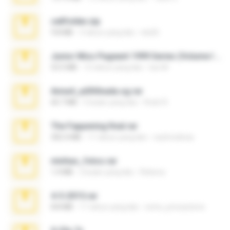
cellfolder.zip
9.8 MB
3 tahun yang lalu
ela26
Junior Miss Pageant 1999 Series (Volume I Part I NC 6).7z
53.5 MB
12 tahun yang lalu
luis M.
Anna4_yd3t0nada.sg.rar
60.7 MB
5 bulan yang lalu
Rodri R.
The Fappening final.rar
302.4 MB
11 tahun yang lalu
raulmedinax
minhas_fotos.rar
1.4 MB
2 bulan yang lalu
Rebeca
4-5-2015.rar
8.8 MB
11 tahun yang lalu
extra_precautions