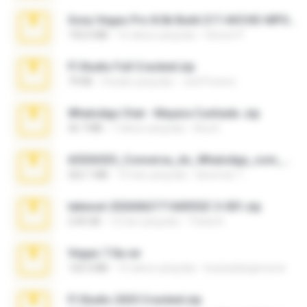
Sony Vegas Pro 8.0b Build 217-AVCHD-MPG-AC3 FIXED.7z
192.6 MB
16 tahun yang lalu
Steven P.
Fl Studio Full Cracked.zip
79 KB
4 bulan yang lalu
Joel Powers
WhatsApp Chat - Mayara Cunhada .zip
36.7 MB
7 tahun yang lalu
Ana K.
65536533_Conversa_do_WhatsApp_com_Meu_Esposo.zip
262.1 MB
15 hari yang lalu
desomar T.
takeout-20260621T160055Z-3-001.zip
2.00 GB
12 hari yang lalu
Thata N.
Vegas 7.0a.rar
120.3 MB
15 tahun yang lalu
boyisadangerzone
Fl Studio 2025 Cracked.zip