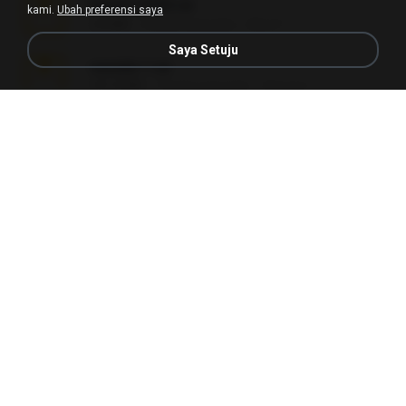
Reset L3250.rar
kami.
Ubah preferensi saya
2.8 MB
2 bulan yang lalu
Alex P.
Saya Setuju
vazada 1.rar
241.8 MB
2 bulan yang lalu
Ulysses L.
Perdeu o celular.rar
323 KB
17 tahun yang lalu
plantaopiriguete
Lembranças EX!!.rar
159.6 MB
11 tahun yang lalu
Étori A.
Videos caseiros.rar
89.4 MB
10 bulan yang lalu
maninho B.
Fotografias em iCloud de Ana julia Silva.zip
174.7 MB
3 tahun yang lalu
Luany T.
AMANDA DE GOIAS , MOCA DA PAPELARIA .rar
6.3 MB
15 tahun yang lalu
daniela_kabi