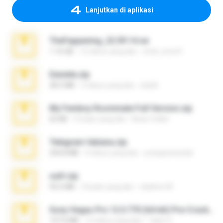
Lanjutkan di aplikasi
TheFappening_22.09.14.rar
1.16 GB
12 tahun yang lalu
erick_lover4
Daniela.zip
28.2 MB
3 tahun yang lalu
ela26
My Femboy Roommate Full Version.zip
62 KB
5 bulan yang lalu
Beau Collier
Telegram fabiana.zip
244.8 MB
4 tahun yang lalu
yrangravanatal
ouh!.zip
95.6 MB
2 bulan yang lalu
vladimir M.
Sony Vegas Pro 12.0.770 (64-bit) Pre-Cracked.zip
137.0 MB
12 tahun yang lalu
Tales S.