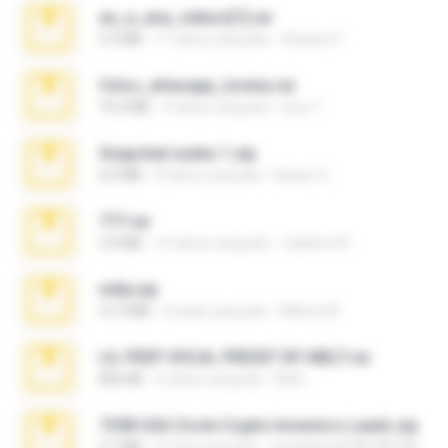
eu_e_ana_videos[1].rar
5.5 MB
11 tahun yang lalu
Adriano F.
fotos_whasapp_lorena.rar
76.4 MB
4 tahun yang lalu
jose T.
Snapchat nudes 1.zip
6.0 MB
8 tahun yang lalu
Baixar Q.
777.rar
2.0 MB
10 tahun yang lalu
vladimir M.
milly.zip
31.0 MB
6 bulan yang lalu
Milene M.
LIL PEEP VOCAL PRESET BY MELT.rar
826 KB
4 tahun yang lalu
Melt ..
7258 USA Circle Crypto Investors Leads.zip
3.1 MB
21 hari yang lalu
cmqadeer@786786786