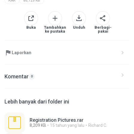
RAR
86,123 KB
Buka
Tambahkan
Unduh
Berbagi-
ke pustaka
pakai
Laporkan
Komentar
0
Lebih banyak dari folder ini
Registration Pictures.rar
8,209 KB
15 tahun yang lalu
Richard C.