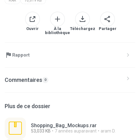
RAR
10,619 KB
Ouvrir
À la
Téléchargez
Partager
bibliothèque
Rapport
Commentaires
0
Plus de ce dossier
Shopping_Bag_Mockups.rar
53,033 KB
7 années auparavant
aram D.