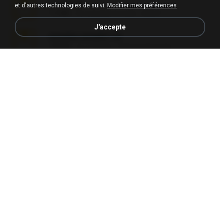
L3150.rar
et d'autres technologies de suivi.
Modifier mes préférences
1.3 MB
il y a environ 6 mois
Alex P.
J'accepte
novinha casada1.rar
720 KB
il y a 15 ans
fabianointegrado
Reset L1250.rar
2.8 MB
il y a environ 3 mois
Alex P.
vazada 1.rar
241.8 MB
il y a environ 2 mois
Ulysses L.
Reset L3250.rar
2.8 MB
il y a environ 2 mois
Alex P.
Perdeu o celular.rar
323 KB
il y a 17 ans
plantaopiriguete
Lembranças EX!!.rar
159.6 MB
il y a 11 ans
Étori A.