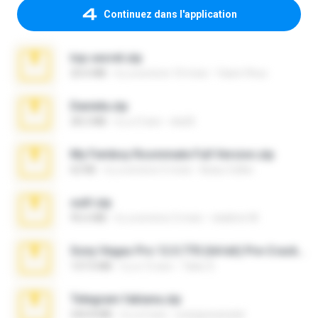
Continuez dans l'application
top secret.zip
20.6 MB
il y a environ 10 mois
Vasni Vhuo
Daniela.zip
28.2 MB
il y a 3 ans
ela26
My Femboy Roommate Full Version.zip
62 KB
il y a environ 5 mois
Beau Collier
ouh!.zip
95.6 MB
il y a environ 2 mois
vladimir M.
Sony Vegas Pro 12.0.770 (64-bit) Pre-Cracked.zip
137.0 MB
il y a 12 ans
Tales S.
Telegram fabiana.zip
244.8 MB
il y a 4 ans
yrangravanatal