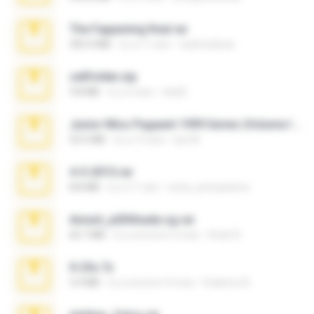
The Fappening final.rar
302.4 MB
il y a 11 ans
raulmedinax
cellfolder.zip
9.8 MB
il y a 3 ans
ela26
Junior Miss Pageant 1999 Series (Volume I Part I NC 6).7z
53.5 MB
il y a 12 ans
luis M.
4-5-2015.rar
8.8 MB
il y a 11 ans
extra_precautions
Anna4_yd3t0nada.sg.rar
60.7 MB
il y a environ 5 mois
Rodri R.
X-23x.7z
3.4 MB
il y a environ 9 mois
Federico B.