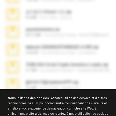
김지윤의 iCloud 사진.zip
9.6 MB
il y a 7 ans
성경 김.
yasminmineira.rar
647.5 MB
il y a environ 2 mois
letiro5708@fanchatu.com
takeout-20260624T040626Z-6-003.zip
2.00 GB
il y a environ un mois
อรรถพงษ์ บ.
7258 USA Circle Crypto Investors Leads.zip
3.1 MB
il y a environ 22 jours
cmqadeer@786786786
@#16173@vladimir#!!!!!!.zip
2.6 MB
il y a 10 ans
vladimir M.
Nous utilisons des cookies.
4shared utilise des cookies et d'autres
amanda sfd.rar
technologies de suivi pour comprendre d'où viennent nos visiteurs et
5.2 MB
il y a 7 ans
elton_roots
améliorer votre expérience de navigation sur notre site Web. En
utilisant notre site Web, vous consentez à notre utilisation de cookies