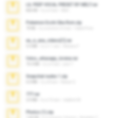
LIL PEEP VOCAL PRESET BY MELT.rar
826 KB
il y a 4 ans
Melt ..
Pokemon Ecchi Gba Rom.zip
70 KB
il y a environ 4 mois
Caleb Price
eu_e_ana_videos[1].rar
5.5 MB
il y a 11 ans
Adriano F.
fotos_whasapp_lorena.rar
76.4 MB
il y a 4 ans
jose T.
Snapchat nudes 1.zip
6.0 MB
il y a 8 ans
Baixar Q.
777.rar
2.0 MB
il y a 10 ans
vladimir M.
Photos (1).zip
1.60 GB
il y a environ 14 jours
Anacleto T.