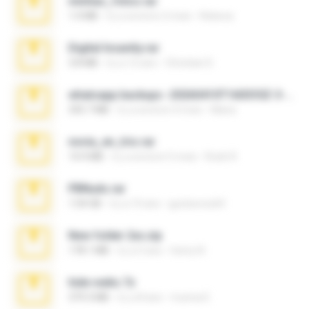
minhas_fotos.rar
1.4 MB
il y a environ 2 mois
Rebeca
Digital Insanity.rar
3.8 MB
il y a 12 ans
Christian D.
whatsapp backups -20260410T160335Z-3-001.zip
335.7 MB
il y a environ 4 mois
Maria
novia_en_trio.rar
14.9 MB
il y a environ 5 mois
Rodri R.
PBNuds.rar
1.04 GB
il y a 10 ans
gustavocs64
New folder 2xx.zip
178.1 MB
il y a 3 ans
henry N.
hide vedio.7z
379.3 MB
il y a 8 ans
munna E.