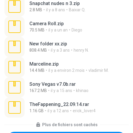
Snapchat nudes n 3.zip
2.8 MB
il y a 8 ans
Baixar Q.
Camera Roll.zip
70.5 MB
il y a un an
Diego
New folder xx.zip
808.4 MB
il y a 3 ans
henry N.
Marceline.zip
14.4 MB
il y a environ 2 mois
vladimir M.
Sony Vegas v7.0b.rar
167.2 MB
il y a 15 ans
khinao
TheFappening_22.09.14.rar
1.16 GB
il y a 12 ans
erick_lover4
Plus de fichiers sont cachés