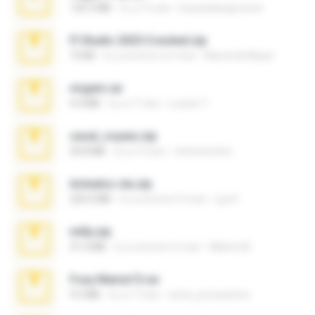
120.3 MB
il y a 15 ans
boyisadangerzone
Fl Studio 2025 Cracked.zip
73 KB
il y a environ un mois
Maverick Mayer
virgem.rar
4.4 MB
il y a 17 ans
Lucinei 7.
casal_voyeur.zip
20.8 MB
il y a 15 ans
netowescher
Achados sla.zip
220.0 MB
il y a environ 5 mois
Lya K.
milly.zip
31.0 MB
il y a environ 6 mois
Milene M.
Foxy Mama15.rar
9.5 MB
il y a 17 ans
extra_precautions