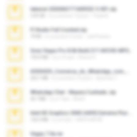
takeout-20260621T160055Z-3-001.zip
2.00 GB
il y a environ 13 jours
Thata N.
Fl Studio Full Cracked.zip
79 KB
il y a environ 4 mois
Joel Powers
Sony Vegas Pro 8.0b Build 217-AVCHD-MPG-AC3 FIXED.7z
192.6 MB
il y a 16 ans
Steven P.
65536533_Conversa_do_WhatsApp_com_Meu_Esposo.zip
262.1 MB
il y a environ 16 jours
desomar T.
WhatsApp Chat - Mayara Cunhada .zip
36.7 MB
il y a 7 ans
Ana K.
Intel HD Graphics 3000 (4459) Extreme Plus 2.0.zip
126.5 MB
il y a 6 ans
nIGHTmAYOR
Vegas 7.0a.rar