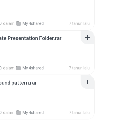
D.
dalam
My 4shared
7 tahun lalu
te Presentation Folder.rar
D.
dalam
My 4shared
7 tahun lalu
und pattern.rar
B
D.
dalam
My 4shared
7 tahun lalu