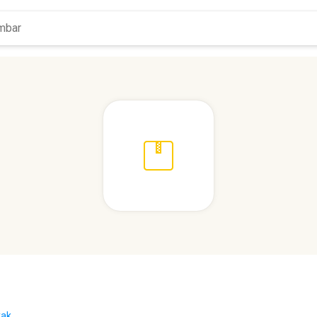
ak...