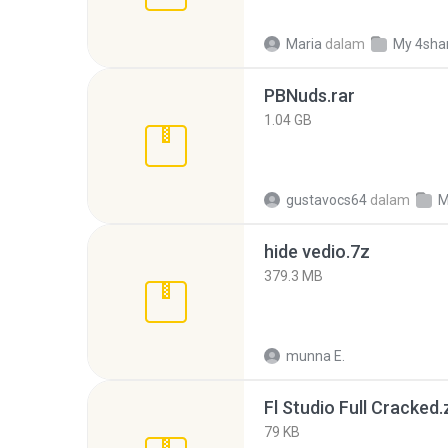
Maria
dalam
My 4sha
PBNuds.rar
1.04 GB
gustavocs64
dalam
M
hide vedio.7z
379.3 MB
munna E.
Fl Studio Full Cracked.
79 KB