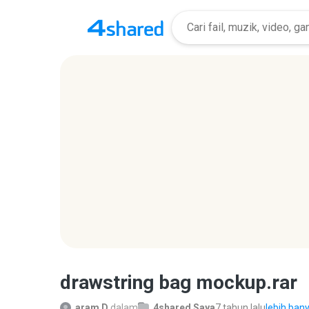
drawstring bag mockup.rar
aram D.
dalam
4shared Saya
7 tahun lalu
lebih bany