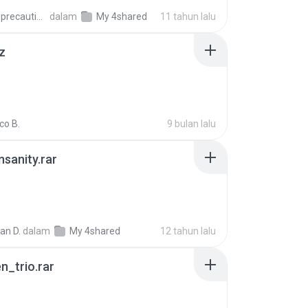
extra_precautions
dalam
My 4shared
11 tahun lalu
z
co B.
9 bulan lalu
Insanity.rar
ian D.
dalam
My 4shared
12 tahun lalu
n_trio.rar