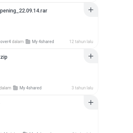
pening_22.09.14.rar
lover4
dalam
My 4shared
12 tahun lalu
.zip
dalam
My 4shared
3 tahun lalu
p