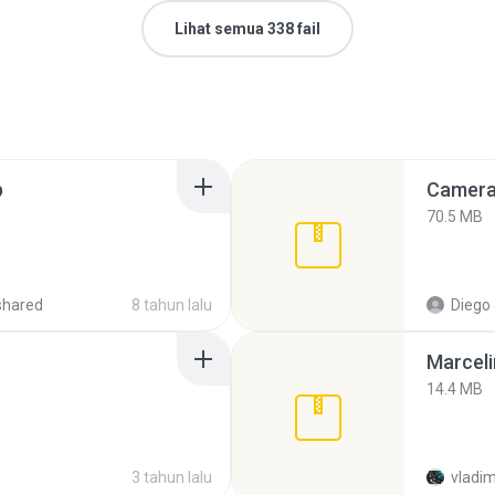
Lihat semua 338 fail
p
Camera 
70.5 MB
shared
8 tahun lalu
Diego
Marceli
14.4 MB
3 tahun lalu
vladim