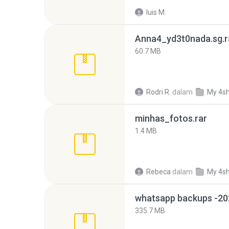
luis M.
Anna4_yd3t0nada.sg.r
60.7 MB
Rodri R.
dalam
My 4s
minhas_fotos.rar
1.4 MB
Rebeca
dalam
My 4s
335.7 MB