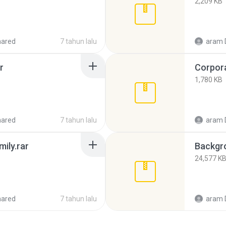
2,209 KB
hared
7 tahun lalu
aram 
r
Corpora
1,780 KB
hared
7 tahun lalu
aram 
ily.rar
Backgro
24,577 K
hared
7 tahun lalu
aram 