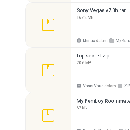
Sony Vegas v7.0b.rar
167.2 MB
khinao
dalam
My 4sh
top secret.zip
20.6 MB
Vasni Vhuo
dalam
ZI
My Femboy Roommate F
62 KB