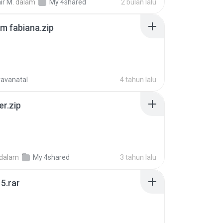
ir M.
dalam
My 4shared
2 bulan lalu
m fabiana.zip
ravanatal
4 tahun lalu
er.zip
dalam
My 4shared
3 tahun lalu
5.rar