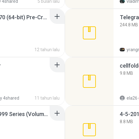
 4shared
5 bulan lalu
vladim
Sony Vegas Pro 12.0.770 (64-bit) Pre-Cracked.zip
Telegra
244.8 MB
12 tahun lalu
yrang
r
cellfold
9.8 MB
y 4shared
11 tahun lalu
ela26
Junior Miss Pageant 1999 Series (Volume I Part I NC 6).7z
4-5-201
8.8 MB