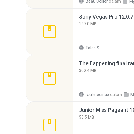
Beau Collier
dalam
My
137.0 MB
Tales S.
The Fappening final.ra
302.4 MB
raulmedinax
dalam
M
53.5 MB