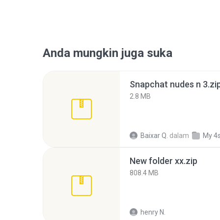
Anda mungkin juga suka
Snapchat nudes n 3.zi
2.8 MB
Baixar Q.
dalam
My 4
New folder xx.zip
808.4 MB
henry N.