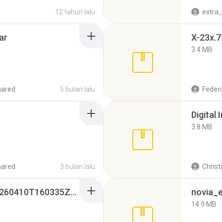
12 tahun lalu
ar
X-23x.7
3.4 MB
hared
5 bulan lalu
Federi
Digital 
3.8 MB
hared
3 bulan lalu
Christ
whatsapp backups -20260410T160335Z-3-001.zip
novia_e
14.9 MB