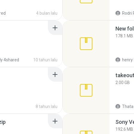
red
4 bulan lalu
Rodri 
New fol
178.1 MB
y 4shared
10 tahun lalu
henry 
takeou
2.00 GB
8 tahun lalu
Thata 
zip
192.6 MB