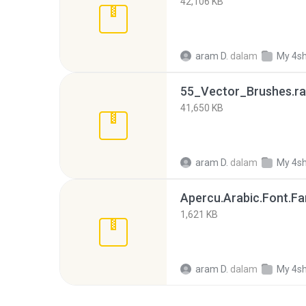
42,106 KB
aram D.
dalam
My 4s
55_Vector_Brushes.ra
41,650 KB
aram D.
dalam
My 4s
Apercu.Arabic.Font.Fam
1,621 KB
aram D.
dalam
My 4s