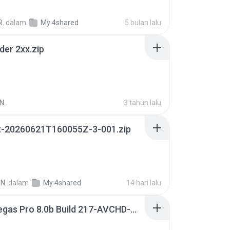
R.
dalam
My 4shared
5 bulan lalu
der 2xx.zip
N.
3 tahun lalu
t-20260621T160055Z-3-001.zip
N.
dalam
My 4shared
14 hari lalu
Sony Vegas Pro 8.0b Build 217-AVCHD-MPG-AC3 FIXED.7z