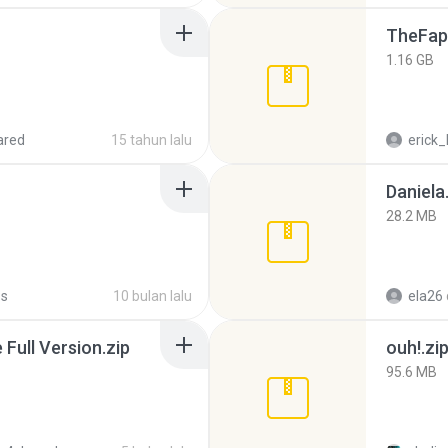
TheFap
1.16 GB
ared
15 tahun lalu
erick_
Daniela
28.2 MB
Ps
10 bulan lalu
ela26
ull Version.zip
ouh!.zi
95.6 MB