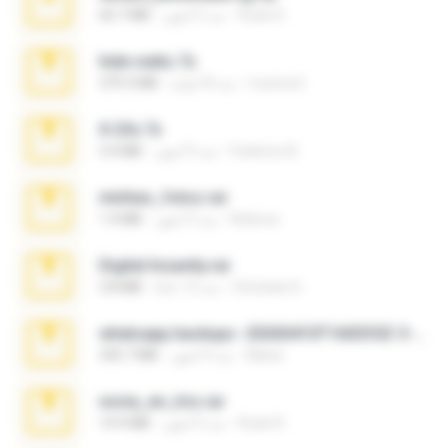
Rodri R.
منذ 5 أشهر
60.7 MB
hide vedio.7z
munna E.
منذ 8 أعوام
379.3 MB
X-23x.7z
Federico B.
منذ 9 أشهر
3.4 MB
minhas_fotos.rar
Rebeca
منذ 3 أشهر
1.4 MB
Digital Insanity.rar
Christian D.
منذ 12 عامًا
3.8 MB
whatsapp backups -20260410T160335Z-3-001.zip
Maria
منذ 4 أشهر
335.7 MB
novia_en_trio.rar
Rodri R.
منذ 5 أشهر
14.9 MB