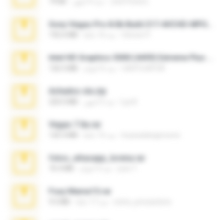
Joel Powers
منذ 4 أشهر
79 KB
Sony Vegas Pro 8.0b Build 217-AVCHD-MPG-AC3 FIXED.7z
Steven P.
منذ 16 عامًا
192.6 MB
Intel HD Graphics 3000 (4459) Extreme Plus 2.0.zip
nIGHTmAYOR
منذ 6 أعوام
126.5 MB
Achados sla.zip
Lya K.
منذ 5 أشهر
220.0 MB
Vegas 7.0a.rar
boyisadangerzone
منذ 15 عامًا
120.3 MB
fotos_whasapp_lorena.rar
jose T.
منذ 4 أعوام
76.4 MB
Foxy Mama15.rar
extra_precautions
منذ 17 عامًا
9.5 MB