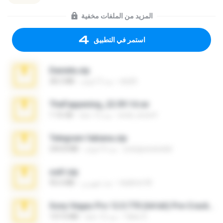
المزيد من الملفات مخفية
استمر في التطبيق
Daniela.zip
ela26
منذ 3 أعوام
28.2 MB
TheFappening_22.09.14.rar
erick_lover4
منذ 12 عامًا
1.16 GB
Telegram fabiana.zip
yrangravanatal
منذ 4 أعوام
244.8 MB
ouh!.zip
vladimir M.
منذ شهرين
95.6 MB
Sony Vegas Pro 12.0.770 (64-bit) Pre-Cracked.zip
Tales S.
منذ 12 عامًا
137.0 MB