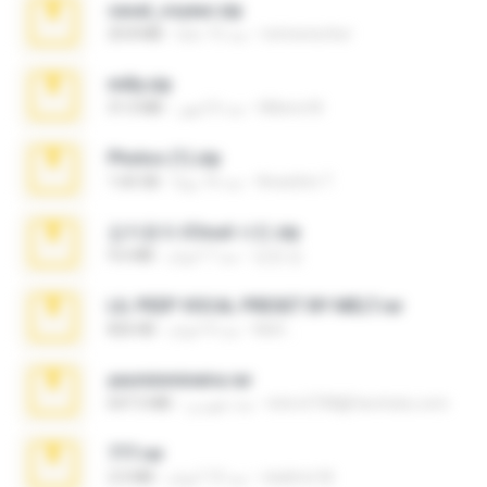
casal_voyeur.zip
netowescher
منذ 15 عامًا
20.8 MB
milly.zip
Milene M.
منذ 6 أشهر
31.0 MB
Photos (1).zip
Anacleto T.
منذ 16 يومًا
1.60 GB
김지윤의 iCloud 사진.zip
성경 김.
منذ 7 أعوام
9.6 MB
LIL PEEP VOCAL PRESET BY MELT.rar
Melt ..
منذ 4 أعوام
826 KB
yasminmineira.rar
letiro5708@fanchatu.com
منذ شهرين
647.5 MB
777.rar
vladimir M.
منذ 10 أعوام
2.0 MB