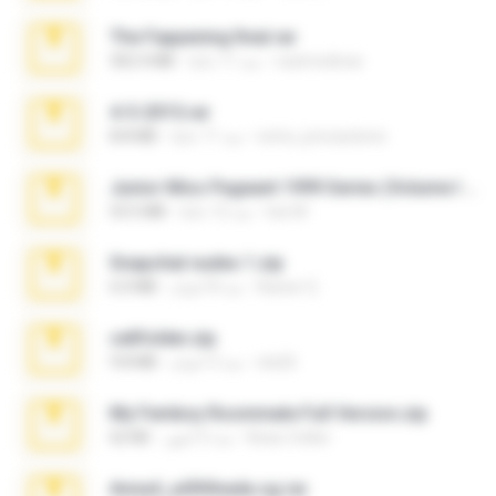
The Fappening final.rar
raulmedinax
منذ 11 عامًا
302.4 MB
4-5-2015.rar
extra_precautions
منذ 11 عامًا
8.8 MB
Junior Miss Pageant 1999 Series (Volume I Part I NC 6).7z
luis M.
منذ 12 عامًا
53.5 MB
Snapchat nudes 1.zip
Baixar Q.
منذ 8 أعوام
6.0 MB
cellfolder.zip
ela26
منذ 3 أعوام
9.8 MB
My Femboy Roommate Full Version.zip
Beau Collier
منذ 5 أشهر
62 KB
Anna4_yd3t0nada.sg.rar