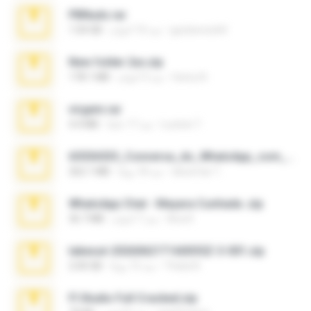
PBNuds.rar
gustavocs64
منذ 10 أعوام
1.04 GB
New folder 2xx.zip
henry N.
منذ 3 أعوام
178.1 MB
virgem.rar
Lucinei 7.
منذ 17 عامًا
4.4 MB
65536533_Conversa_do_WhatsApp_com_Meu_Esposo.zip
desomar T.
منذ 18 يومًا
262.1 MB
WhatsApp Chat - Mayara Cunhada .zip
Ana K.
منذ 7 أعوام
36.7 MB
takeout-20260621T160055Z-3-001.zip
Thata N.
منذ 15 يومًا
2.00 GB
Fl Studio Full Cracked.zip