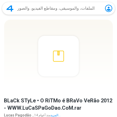
BLaCk STyLe • O RiTMo é BRaVo VeRão 2012
- WWW.LuCaSPaGoDao.CoM.rar
Lucas Pagodão ..
المزيد...
14 منذ أعوام