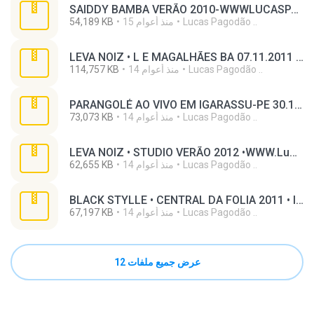
SAIDDY BAMBA VERÃO 2010-WWWLUCASPAGODAO.BLOGSPOT.COM.rar
Lucas Pagodão ..
15 منذ أعوام
54,189 KB
LEVA NOIZ • L E MAGALHÃES BA 07.11.2011 - WWW.LuCaSPaGoDao.CoM - CD SUPER BASS.rar
Lucas Pagodão ..
14 منذ أعوام
114,757 KB
PARANGOLÉ AO VIVO EM IGARASSU-PE 30.10.11 - WWW.LuCaSPaGoDao.CoM.rar
Lucas Pagodão ..
14 منذ أعوام
73,073 KB
LEVA NOIZ • STUDIO VERÃO 2012 •WWW.LuCaSPaGoDao.CoM.rar
Lucas Pagodão ..
14 منذ أعوام
62,655 KB
BLACK STYLLE • CENTRAL DA FOLIA 2011 • ITABAIANA-SE 14.11.11 - WWW.LuCaSPaGoDao.CoM.rar
Lucas Pagodão ..
14 منذ أعوام
67,197 KB
عرض جميع ملفات 12