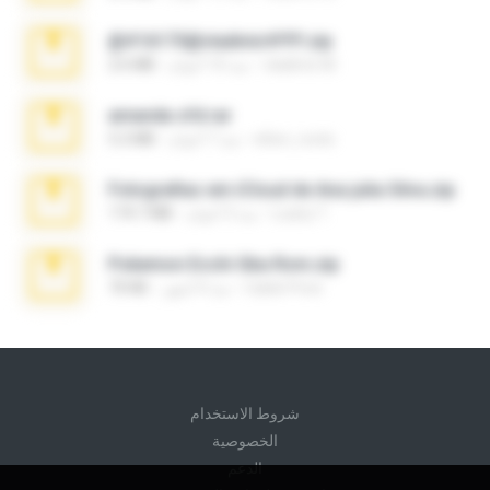
@#16173@vladimir#!!!!!!.zip
vladimir M.
منذ 10 أعوام
2.6 MB
amanda sfd.rar
elton_roots
منذ 7 أعوام
5.2 MB
Fotografias em iCloud de Ana julia Silva.zip
Luany T.
منذ 3 أعوام
174.7 MB
Pokemon Ecchi Gba Rom.zip
Caleb Price
منذ 4 أشهر
70 KB
شروط الاستخدام
الخصوصية
الدعم