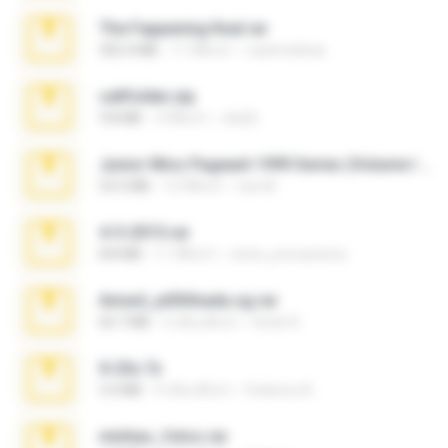
The Fappening final.rar
302.4 MB
11 ปีที่แล้ว
raulmedinax
cellfolder.zip
9.8 MB
3 ปีที่แล้ว
ela26
Junior Miss Pageant 1999 Series (Volume I Part I NC 6).7z
53.5 MB
12 ปีที่แล้ว
luis M.
4-5-2015.rar
8.8 MB
11 ปีที่แล้ว
extra_precautions
Anna4_yd3t0nada.sg.rar
60.7 MB
5 เดือนที่แล้ว
Rodri R.
X-23x.7z
3.4 MB
9 เดือนที่แล้ว
Federico B.
minhas_fotos.rar