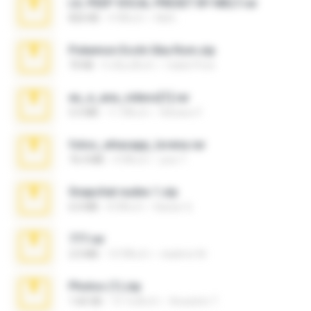
LIL PEEP VOCAL PRESET BY MELT.rar
826 KB
4 ปีที่แล้ว
Melt ..
Pokemon Ecchi Gba Rom.zip
70 KB
4 เดือนที่แล้ว
Caleb Price
eu_e_ana_videos[1].rar
5.5 MB
11 ปีที่แล้ว
Adriano F.
fotos_whasapp_lorena.rar
76.4 MB
4 ปีที่แล้ว
jose T.
Snapchat nudes 1.zip
6.0 MB
8 ปีที่แล้ว
Baixar Q.
777.rar
2.0 MB
10 ปีที่แล้ว
vladimir M.
Photos (1).zip
1.60 GB
15 วันที่แล้ว
Anacleto T.