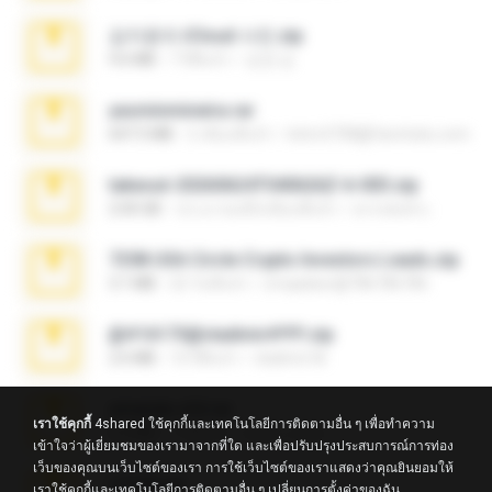
김지윤의 iCloud 사진.zip
9.6 MB
7 ปีที่แล้ว
성경 김.
yasminmineira.rar
647.5 MB
2 เดือนที่แล้ว
letiro5708@fanchatu.com
takeout-20260624T040626Z-6-003.zip
2.00 GB
ประมาณหนึ่งเดือนที่แล้ว
อรรถพงษ์ บ.
7258 USA Circle Crypto Investors Leads.zip
3.1 MB
22 วันที่แล้ว
cmqadeer@786786786
@#16173@vladimir#!!!!!!.zip
2.6 MB
10 ปีที่แล้ว
vladimir M.
amanda sfd.rar
เราใช้คุกกี้
4shared ใช้คุกกี้และเทคโนโลยีการติดตามอื่น ๆ เพื่อทำความ
5.2 MB
7 ปีที่แล้ว
elton_roots
เข้าใจว่าผู้เยี่ยมชมของเรามาจากที่ใด และเพื่อปรับปรุงประสบการณ์การท่อง
เว็บของคุณบนเว็บไซต์ของเรา การใช้เว็บไซต์ของเราแสดงว่าคุณยินยอมให้
L3150.rar
เราใช้คุกกี้และเทคโนโลยีการติดตามอื่น ๆ
เปลี่ยนการตั้งค่าของฉัน