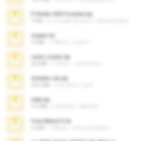
Fl Studio 2025 Cracked.zip
73 KB
ประมาณหนึ่งเดือนที่แล้ว
Maverick Mayer
virgem.rar
4.4 MB
17 ปีที่แล้ว
Lucinei 7.
casal_voyeur.zip
20.8 MB
15 ปีที่แล้ว
netowescher
Achados sla.zip
220.0 MB
5 เดือนที่แล้ว
Lya K.
milly.zip
31.0 MB
6 เดือนที่แล้ว
Milene M.
Foxy Mama15.rar
9.5 MB
17 ปีที่แล้ว
extra_precautions