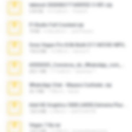
takeout-20260621T160055Z-3-001.zip
2.00 GB
14 วันที่แล้ว
Thata N.
Fl Studio Full Cracked.zip
79 KB
4 เดือนที่แล้ว
Joel Powers
Sony Vegas Pro 8.0b Build 217-AVCHD-MPG-AC3 FIXED.7z
192.6 MB
16 ปีที่แล้ว
Steven P.
65536533_Conversa_do_WhatsApp_com_Meu_Esposo.zip
262.1 MB
17 วันที่แล้ว
desomar T.
WhatsApp Chat - Mayara Cunhada .zip
36.7 MB
7 ปีที่แล้ว
Ana K.
Intel HD Graphics 3000 (4459) Extreme Plus 2.0.zip
126.5 MB
6 ปีที่แล้ว
nIGHTmAYOR
Vegas 7.0a.rar
120.3 MB
15 ปีที่แล้ว
boyisadangerzone