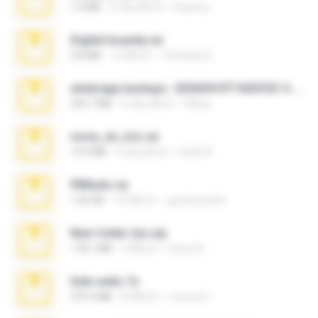
1.4 MB
3 เดือนที่แล้ว
Rebeca
Digital Insanity.rar
3.8 MB
12 ปีที่แล้ว
Christian D.
whatsapp backups -20260410T160335Z-3-001.zip
335.7 MB
4 เดือนที่แล้ว
Maria
novia_en_trio.rar
14.9 MB
5 เดือนที่แล้ว
Rodri R.
PBNuds.rar
1.04 GB
10 ปีที่แล้ว
gustavocs64
New folder 2xx.zip
178.1 MB
3 ปีที่แล้ว
henry N.
hide vedio.7z
379.3 MB
8 ปีที่แล้ว
munna E.