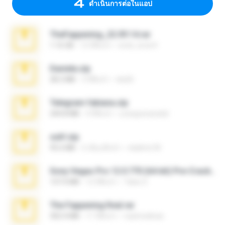
ดำเนินการต่อในแอป
TheFappening_22.09.14.rar
1.16 GB
12 ปีที่แล้ว
erick_lover4
Daniela.zip
28.2 MB
3 ปีที่แล้ว
ela26
Telegram fabiana.zip
244.8 MB
4 ปีที่แล้ว
yrangravanatal
ouh!.zip
95.6 MB
2 เดือนที่แล้ว
vladimir M.
Sony Vegas Pro 12.0.770 (64-bit) Pre-Cracked.zip
137.0 MB
12 ปีที่แล้ว
Tales S.
The Fappening final.rar
302.4 MB
11 ปีที่แล้ว
raulmedinax