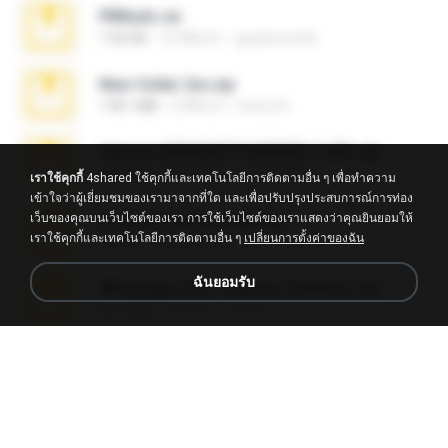
PBNuds.rar
1.04 GB
10 ปีที่แล้ว
gustavocs64
New folder 2xx.zip
178.1 MB
3 ปีที่แล้ว
henry N.
takeout-20260621T160055Z-3-001.zip
2.00 GB
14 วันที่แล้ว
Thata N.
เราใช้คุกกี้
4shared ใช้คุกกี้และเทคโนโลยีการติดตามอื่น ๆ เพื่อทำความ
เข้าใจว่าผู้เยี่ยมชมของเรามาจากที่ใด และเพื่อปรับปรุงประสบการณ์การท่อง
เว็บของคุณบนเว็บไซต์ของเรา การใช้เว็บไซต์ของเราแสดงว่าคุณยินยอมให้
Fl Studio Full Cracked.zip
เราใช้คุกกี้และเทคโนโลยีการติดตามอื่น ๆ
เปลี่ยนการตั้งค่าของฉัน
79 KB
4 เดือนที่แล้ว
Joel Powers
ฉันยอมรับ
WhatsApp Chat - Mayara Cunhada .zip
36.7 MB
7 ปีที่แล้ว
Ana K.
Sony Vegas Pro 8.0b Build 217-AVCHD-MPG-AC3 FIXED.7z
192.6 MB
16 ปีที่แล้ว
Steven P.
Intel HD Graphics 3000 (4459) Extreme Plus 2.0.zip
126.5 MB
6 ปีที่แล้ว
nIGHTmAYOR