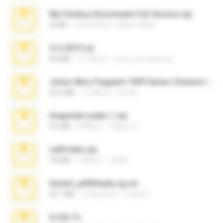
My Femboy Roommate Full Version.zip
62 KB
5 เดือนที่แล้ว
Beau Collier
4-5-2015.rar
8.8 MB
11 ปีที่แล้ว
extra_precautions
Junior Miss Pageant 1999 Series (Volume I Part I NC 6).7z
53.5 MB
12 ปีที่แล้ว
luis M.
Snapchat nudes 1.zip
6.0 MB
8 ปีที่แล้ว
Baixar Q.
cellfolder.zip
9.8 MB
3 ปีที่แล้ว
ela26
Anna4_yd3t0nada.sg.rar
60.7 MB
5 เดือนที่แล้ว
Rodri R.
X-23x.7z