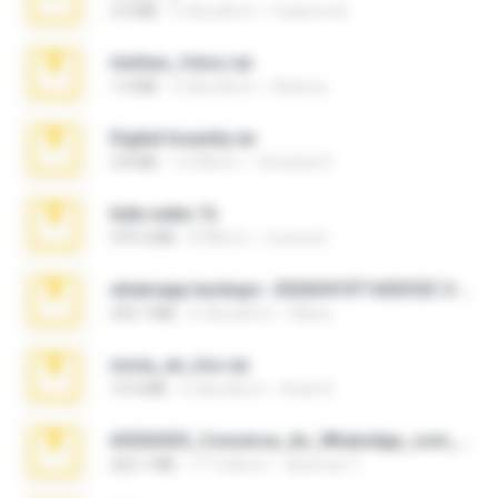
3.4 MB
9 เดือนที่แล้ว
Federico B.
minhas_fotos.rar
1.4 MB
3 เดือนที่แล้ว
Rebeca
Digital Insanity.rar
3.8 MB
12 ปีที่แล้ว
Christian D.
hide vedio.7z
379.3 MB
8 ปีที่แล้ว
munna E.
whatsapp backups -20260410T160335Z-3-001.zip
335.7 MB
4 เดือนที่แล้ว
Maria
novia_en_trio.rar
14.9 MB
5 เดือนที่แล้ว
Rodri R.
65536533_Conversa_do_WhatsApp_com_Meu_Esposo.zip
262.1 MB
17 วันที่แล้ว
desomar T.