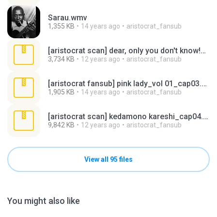
Sarau.wmv
1,355 KB
14 years ago
aristocrat_fansub
[aristocrat scan] dear, only you don't know!_cap 01.rar
3,734 KB
12 years ago
aristocrat_fansub
[aristocrat fansub] pink lady_vol 01_cap03.zip
1,905 KB
14 years ago
aristocrat_fansub
[aristocrat scan] kedamono kareshi_cap04.rar
9,842 KB
12 years ago
aristocrat_fansub
View all 95 files
You might also like