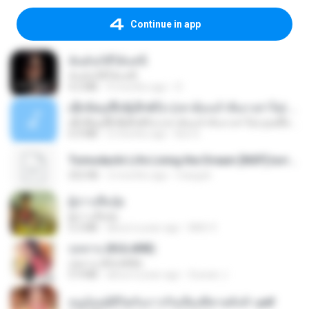
Continue in app
ฉันมันก็ดีได้แค่นี้
ฉันมันก็ดีได้แค่นี้
4.2 MB
9 months ago
D
ເຊົາຮ້ອງເຖົ້າຊິເອົາທໍ່ໃດ (เซาฮ้องเถ้าสิเอาเท่าใด) ບຸນເກີດ ຫນູຫ່ວງ ft. ໂສພາ ຈຸນທະລາ
ເຊົາຮ້ອງເຖົ້າຊິເອົາທໍ່ໃດ (เซาฮ้องเถ้าสิเอาเท่าใด) ບຸນເກີດ ຫນູຫ່ວງ ft. ໂສພາ ຈຸນທະລາ
6.0 MB
2 months ago
But G.
Tomodachi Life Living the Dream [NSP].torrent
252 KB
2 months ago
margob
ผู้บ่าวเสื้อปุ๋ย
ผู้บ่าวเสื้อปุ๋ย
5.2 MB
about a year ago
Mith 9.
กุหลาบ (KULARB)
กุหลาบ (KULARB)
5.9 MB
about a year ago
Suwan J.
หนูน้อยสู้ชีวิตกับภารกิจเลี้ยงพี่ชายทั้งห้า.pdf