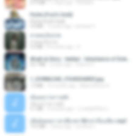
27.2 MB
17 days ago
Pandarin
Pyrite (Fool's Gold)
Pyrite (Fool's Gold)
3.4 MB
12 years ago
princess Y.
สายลมเจ็บปวด
สายลมเจ็บปวด
4.0 MB
8 months ago
D
Wrath & Glory - Aeldari - Inheritance of Embers.pdf
53.7 MB
2 years ago
federico f
1_DOWNLOAD_FOURSHARED.jpg
1.9 MB
12 months ago
Wtlprodthree A.
เอิ้นเธอว่าความฮัก
เอิ้นเธอว่าความฮัก
4.1 MB
2 months ago
ถามพ่อ&#39;พ ม.
เมียน้อยเหงา พาเสียวค่ะ18+เล่าเรื่องเสียว.mp3
14.2 MB
7 years ago
อมรพันธ์ จ.