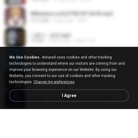
[Witanime.com] DTRD EP 04 HD.mp4
279.0 MB
9 days ago
DRTY
나훈아 - 영영.mp3
3.5 MB
4 years ago
castor-trot
신유리) 유두자위 A to Z.mp3
We Use Cookies.
4shared uses cookies and other tracking
256.6 MB
2 years ago
좀비고4인커플 좀.
technologies to understand where our visitors are coming from and
improve your browsing experience on our Website. By using our
Website, you consent to our use of cookies and other tracking
배금성 - 사랑이 비를 맞아요.mp3
technologies.
Change my preferences
3.5 MB
4 years ago
castor-trot
I Agree
임영웅 - 어느 60대 노부부이야기.mp3
4.6 MB
4 years ago
castor-trot
Air Hostess S01 E01.mp4
174.4 MB
3 months ago
민호 이.