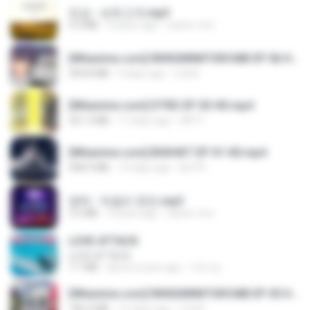
진성 - 보릿고개.mp3
3.4 MB
4 years ago
castor-trot
[Witanime.com] RKNGMNNTSRCMB EP 06 HD.mp4
294.8 MB
9 days ago
LOLKI
[Witanime.com] DTRD EP 03 HD.mp4
321.3 MB
17 days ago
DRTY
[Witanime.com] BSKHKT EP 01 HD.mp4
408.9 MB
14 days ago
BLITR
영탁 - 막걸리 한잔.mp3
3.2 MB
3 years ago
castor-trot
LOVE ATTACK
LOVE ATTACK
7.1 MB
about a year ago
지빈 임.
[Witanime.com] RKNGMNNTSRCMB EP 05 HD.mp4
186.0 MB
16 days ago
LOLKI