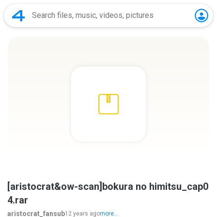
[aristocrat&ow-scan]bokura no himitsu_cap0
4.rar
aristocrat_fansub
12 years ago
more...