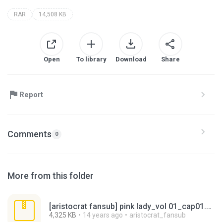
RAR
14,508 KB
Open
To library
Download
Share
Report
Comments
0
More from this folder
[aristocrat fansub] pink lady_vol 01_cap01.zip
4,325 KB
14 years ago
aristocrat_fansub