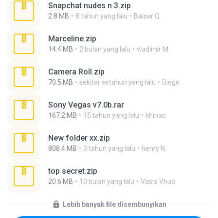
Snapchat nudes n 3.zip
2.8 MB
8 tahun yang lalu
Baixar Q.
Marceline.zip
14.4 MB
2 bulan yang lalu
vladimir M.
Camera Roll.zip
70.5 MB
sekitar setahun yang lalu
Diego
Sony Vegas v7.0b.rar
167.2 MB
15 tahun yang lalu
khinao
New folder xx.zip
808.4 MB
3 tahun yang lalu
henry N.
top secret.zip
20.6 MB
10 bulan yang lalu
Vasni Vhuo
Lebih banyak file disembunyikan