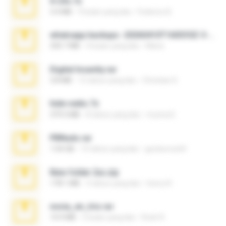
X-23x.7z
3.4 MB
9 bulan yang lalu
Federico B.
whatsapp backups -20260410T160335Z-3-001.zip
335.7 MB
4 bulan yang lalu
Maria
Digital Insanity.rar
3.8 MB
12 tahun yang lalu
Christian D.
hide vedio.7z
379.3 MB
8 tahun yang lalu
munna E.
PBNuds.rar
1.04 GB
10 tahun yang lalu
gustavocs64
New folder 2xx.zip
178.1 MB
3 tahun yang lalu
henry N.
novia_en_trio.rar
14.9 MB
5 bulan yang lalu
Rodri R.