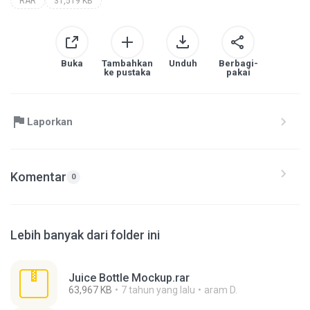
RAR
31,519 KB
Buka
Tambahkan
Unduh
Berbagi-
ke pustaka
pakai
Laporkan
Komentar
0
Lebih banyak dari folder ini
Juice Bottle Mockup.rar
63,967 KB
7 tahun yang lalu
aram D.