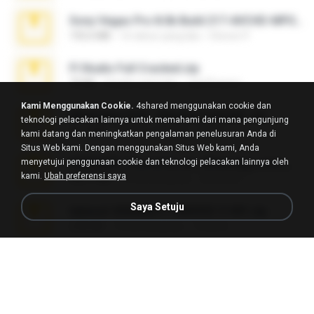
Sony Vegas Pro 8.0b Build 217-AVCHD-MPG-AC3 FIXED.7z
192.6 MB
16 tahun yang lalu
Steven P.
Fl Studio Full Cracked.zip
79 KB
4 bulan yang lalu
Joel Powers
Kami Menggunakan Cookie.
4shared menggunakan cookie dan
WhatsApp Chat - Mayara Cunhada .zip
teknologi pelacakan lainnya untuk memahami dari mana pengunjung
36.7 MB
7 tahun yang lalu
Ana K.
kami datang dan meningkatkan pengalaman penelusuran Anda di
Situs Web kami. Dengan menggunakan Situs Web kami, Anda
menyetujui penggunaan cookie dan teknologi pelacakan lainnya oleh
65536533_Conversa_do_WhatsApp_com_Meu_Esposo.zip
kami.
Ubah preferensi saya
262.1 MB
16 hari yang lalu
desomar T.
Saya Setuju
takeout-20260621T160055Z-3-001.zip
2.00 GB
13 hari yang lalu
Thata N.
Vegas 7.0a.rar
120.3 MB
15 tahun yang lalu
boyisadangerzone
Fl Studio 2025 Cracked.zip