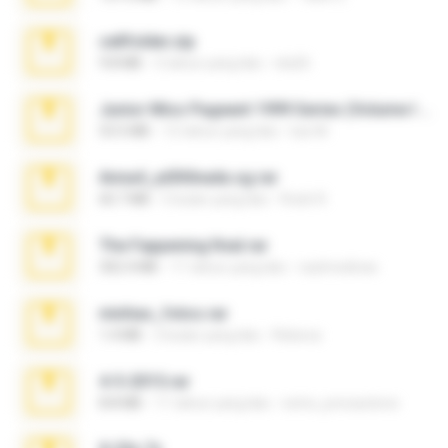
cellfolder.zip
9.8 MB
3 tahun yang lalu
ela26
Junior Miss Pageant 1999 Series (Volume I Part I NC 6).7z
53.5 MB
12 tahun yang lalu
luis M.
Anna4_yd3t0nada.sg.rar
60.7 MB
5 bulan yang lalu
Rodri R.
The Fappening final.rar
302.4 MB
11 tahun yang lalu
raulmedinax
minhas_fotos.rar
1.4 MB
2 bulan yang lalu
Rebeca
4-5-2015.rar
8.8 MB
11 tahun yang lalu
extra_precautions