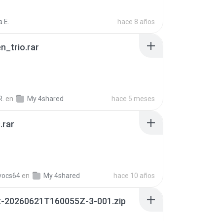
 E.
hace 8 años
n_trio.rar
R.
en
My 4shared
hace 5 meses
.rar
vocs64
en
My 4shared
hace 10 años
t-20260621T160055Z-3-001.zip