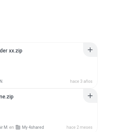
der xx.zip
N.
hace 3 años
ne.zip
ir M.
en
My 4shared
hace 2 meses