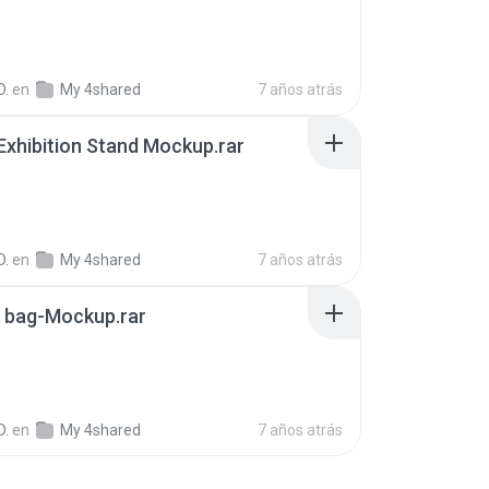
B
D.
en
My 4shared
7 años atrás
Exhibition Stand Mockup.rar
B
D.
en
My 4shared
7 años atrás
bag-Mockup.rar
B
D.
en
My 4shared
7 años atrás