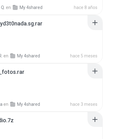
 Q.
en
My 4shared
hace 8 años
yd3t0nada.sg.rar
R.
en
My 4shared
hace 5 meses
fotos.rar
a
en
My 4shared
hace 3 meses
dio.7z