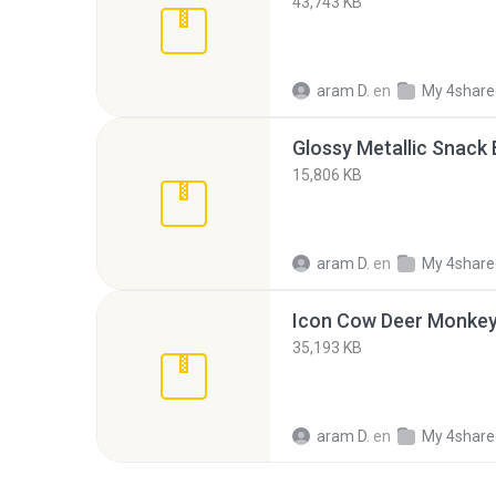
43,743 KB
aram D.
en
My 4share
Glossy Metallic Snack
15,806 KB
aram D.
en
My 4share
Icon Cow Deer Monkey
35,193 KB
aram D.
en
My 4share