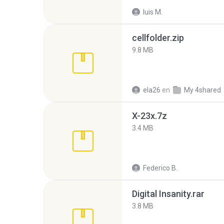
luis M.
cellfolder.zip
9.8 MB
ela26
en
My 4shared
X-23x.7z
3.4 MB
Federico B.
Digital Insanity.rar
3.8 MB