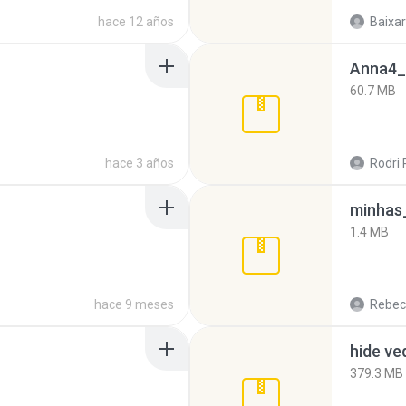
hace 12 años
Baixar
Anna4_
60.7 MB
hace 3 años
Rodri 
minhas_
1.4 MB
hace 9 meses
Rebec
hide ve
379.3 MB