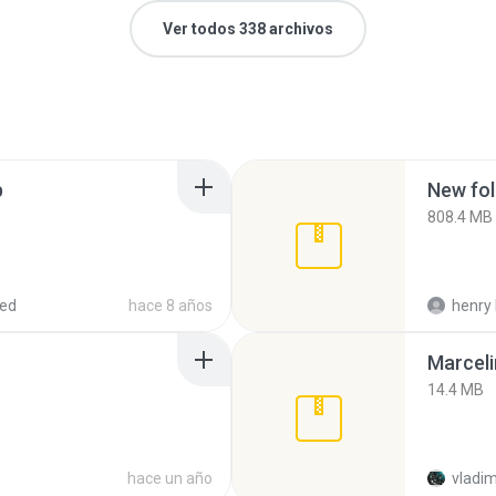
Ver todos 338 archivos
p
New fol
808.4 MB
red
hace 8 años
henry 
Marceli
14.4 MB
hace un año
vladim