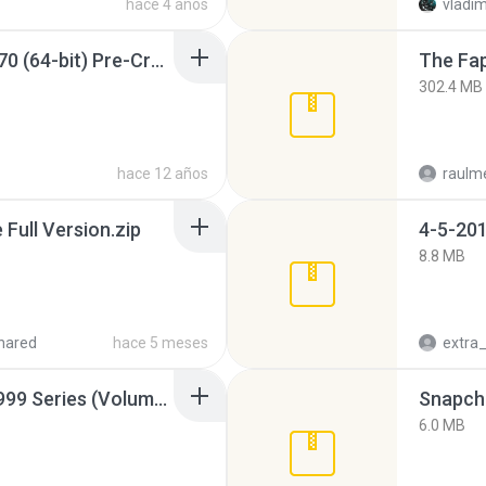
hace 4 años
vladim
Sony Vegas Pro 12.0.770 (64-bit) Pre-Cracked.zip
The Fap
302.4 MB
hace 12 años
raulm
ull Version.zip
4-5-201
8.8 MB
hared
hace 5 meses
Junior Miss Pageant 1999 Series (Volume I Part I NC 6).7z
Snapcha
6.0 MB