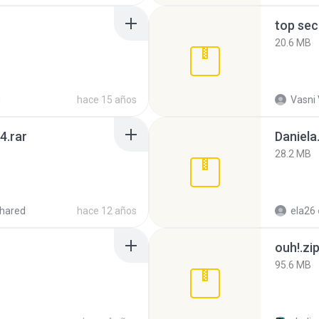
top sec
20.6 MB
d
hace 15 años
Vasni
4.rar
Daniela
28.2 MB
hared
hace 12 años
ela26
ouh!.zi
95.6 MB