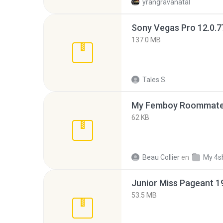
yrangravanatal
137.0 MB
Tales S.
My Femboy Roommate F
62 KB
Beau Collier
en
My 4s
53.5 MB