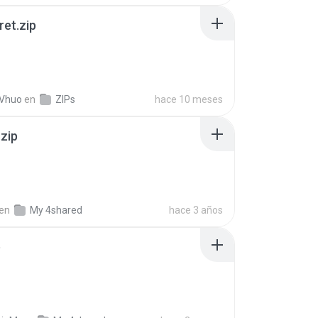
ret.zip
 Vhuo
en
ZIPs
hace 10 meses
.zip
en
My 4shared
hace 3 años
p