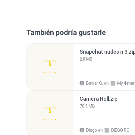
También podría gustarle
Snapchat nudes n 3.zi
2.8 MB
Baixar Q.
en
My 4sha
Camera Roll.zip
70.5 MB
Diego
en
DIEGO PC