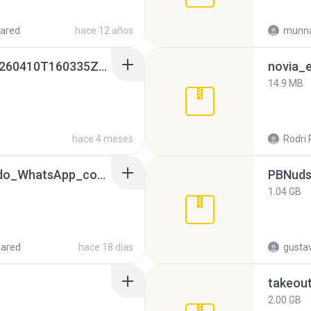
ared
hace 12 años
munna
whatsapp backups -20260410T160335Z-3-001.zip
novia_e
14.9 MB
hace 4 meses
Rodri 
65536533_Conversa_do_WhatsApp_com_Meu_Esposo.zip
PBNuds
1.04 GB
hared
hace 18 días
gusta
takeou
2.00 GB