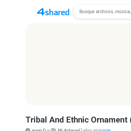
Tribal And Ethnic Ornament (
aram D.
en
Mi 4shared
7 años atrás
más...