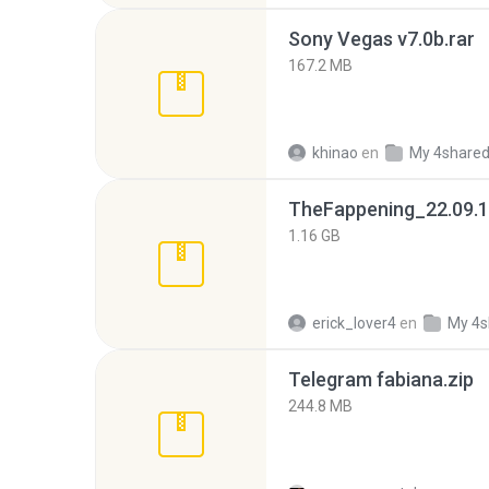
Sony Vegas v7.0b.rar
167.2 MB
khinao
en
My 4share
TheFappening_22.09.1
1.16 GB
erick_lover4
en
My 4s
Telegram fabiana.zip
244.8 MB