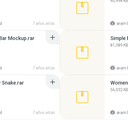
40,998 K
d
7 años atrás
aram 
 Bar Mockup.rar
Simple 
81,389 K
d
7 años atrás
aram 
 Snake.rar
Women 
56,032 K
d
7 años atrás
aram 