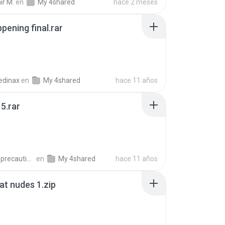
ir M.
en
My 4shared
hace 2 meses
pening final.rar
edinax
en
My 4shared
hace 11 años
5.rar
extra_precautions
en
My 4shared
hace 11 años
t nudes 1.zip