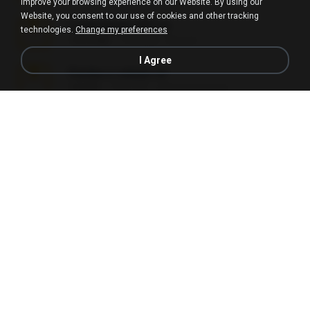
improve your browsing experience on our Website. By using our
Website, you consent to our use of cookies and other tracking
Lembranças EX!!.rar
technologies.
Change my preferences
159.6 MB
11年之前
Étori A.
I Agree
Perdeu o celular.rar
323 KB
17年之前
plantaopiriguete
Videos caseiros.rar
89.4 MB
10月之前
maninho B.
Fotografias em iCloud de Ana julia Silva.zip
174.7 MB
3年之前
Luany T.
AMANDA DE GOIAS , MOCA DA PAPELARIA .rar
6.3 MB
15年之前
daniela_kabi
tava no pendrive.zip
328.3 MB
12年之前
naatr N.
L4150-L4160.rar