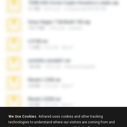
7258 USA Circle Crypto Investors Leads.zip
3.1 MB
20天之前
cmqadeer@786786786
Sony Vegas 7.0d Build 192.zip
133.7 MB
13年之前
edukblo
L3150.rar
1.3 MB
6月之前
Alex P.
novinha casada1.rar
720 KB
15年之前
fabianointegrado
Reset L1250.rar
2.8 MB
3月之前
Alex P.
Reset L3250.rar
2.8 MB
2月之前
Alex P.
We Use Cookies.
4shared uses cookies and other tracking
vazada 1.rar
technologies to understand where our visitors are coming from and
241.8 MB
2月之前
Ulysses L.