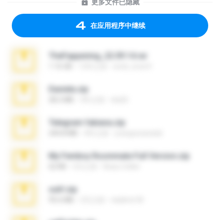
更多文件已隐藏
在应用程序中继续
TheFappening_22.09.14.rar
1.16 GB
12年之前
erick_lover4
Daniela.zip
28.2 MB
3年之前
ela26
Telegram fabiana.zip
244.8 MB
4年之前
yrangravanatal
My Femboy Roommate Full Version.zip
62 KB
5月之前
Beau Collier
ouh!.zip
95.6 MB
2月之前
vladimir M.