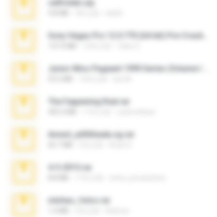
cellfolder.zip
9.8 MB
3年之前
ela26
Sony Vegas Pro 12.0.770 (64-bit) Pre-Cracked.zip
137.0 MB
12年之前
Tales S.
Junior Miss Pageant 1999 Series (Volume I Part I NC 6).7z
53.5 MB
12年之前
luis M.
The Fappening final.rar
302.4 MB
11年之前
raulmedinax
Anna4_yd3t0nada.sg.rar
60.7 MB
5月之前
Rodri R.
4-5-2015.rar
8.8 MB
11年之前
extra_precautions
minhas_fotos.rar
1.4 MB
2月之前
Rebeca