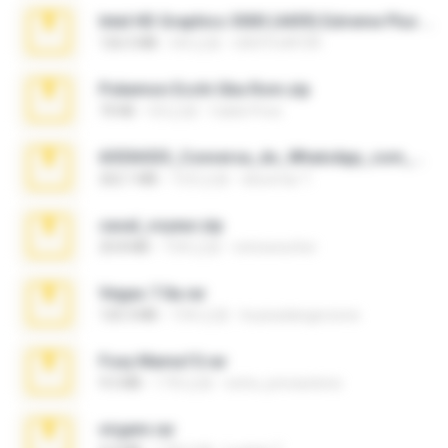
Intel HD Graphics 3000 (4459) Extreme Plus 2.0.zip
126.5 MB
6年之前
nIGHTmAYOR
Pokemon Ecchi Gba Rom.zip
70 KB
4月之前
Caleb Price
65536533_Conversa_do_WhatsApp_com_Meu_Esposo.zip
262.1 MB
15天之前
desomar T.
casal_voyeur.zip
20.8 MB
15年之前
netowescher
Vegas 7.0a.rar
120.3 MB
15年之前
boyisadangerzone
Foxy Mama15.rar
9.5 MB
17年之前
extra_precautions
virgem.rar