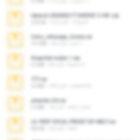
4.4 MB
17年之前
Lucinei 7.
takeout-20260621T160055Z-3-001.zip
2.00 GB
12天之前
Thata N.
fotos_whasapp_lorena.rar
76.4 MB
4年之前
jose T.
Snapchat nudes 1.zip
6.0 MB
8年之前
Baixar Q.
777.rar
2.0 MB
10年之前
vladimir M.
amanda sfd.rar
5.2 MB
7年之前
elton_roots
LIL PEEP VOCAL PRESET BY MELT.rar
826 KB
4年之前
Melt ..