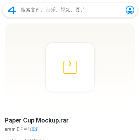
Paper Cup Mockup.rar
aram D.
7 年前
更多...