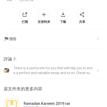
RAR
100,500 KB
打開
至资料库
下載
共享
报告
評論
1
There is a useful site for you that will help you to writ
e a perfect and valuable essay and so on. Check out,
please ⇒ www.EddyHelp.com ⇐
该文件夹的更多内容
Ramadan.Kareem 2019.rar