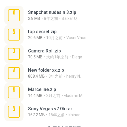
Snapchat nudes n 3.zip
2.8 MB
8年之前
Baixar Q.
top secret.zip
20.6 MB
10月之前
Vasni Vhuo
Camera Roll.zip
70.5 MB
大约1年之前
Diego
New folder xx.zip
808.4 MB
3年之前
henry N.
Marceline.zip
14.4 MB
2月之前
vladimir M.
Sony Vegas v7.0b.rar
167.2 MB
15年之前
khinao