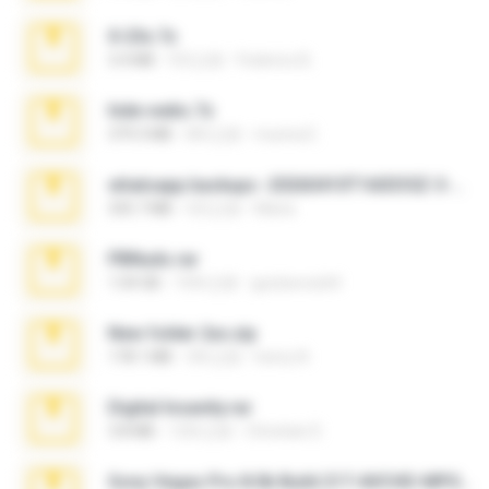
X-23x.7z
3.4 MB
9月之前
Federico B.
hide vedio.7z
379.3 MB
8年之前
munna E.
whatsapp backups -20260410T160335Z-3-001.zip
335.7 MB
4月之前
Maria
PBNuds.rar
1.04 GB
10年之前
gustavocs64
New folder 2xx.zip
178.1 MB
3年之前
henry N.
Digital Insanity.rar
3.8 MB
12年之前
Christian D.
Sony Vegas Pro 8.0b Build 217-AVCHD-MPG-AC3 FIXED.7z