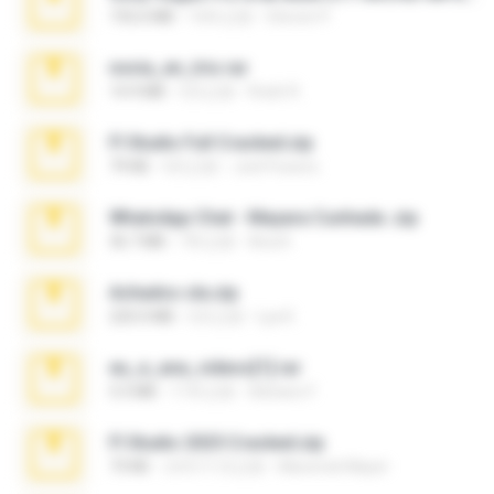
192.6 MB
16年之前
Steven P.
novia_en_trio.rar
14.9 MB
5月之前
Rodri R.
Fl Studio Full Cracked.zip
79 KB
4月之前
Joel Powers
WhatsApp Chat - Mayara Cunhada .zip
36.7 MB
7年之前
Ana K.
Achados sla.zip
220.0 MB
5月之前
Lya K.
eu_e_ana_videos[1].rar
5.5 MB
11年之前
Adriano F.
Fl Studio 2025 Cracked.zip
73 KB
大约1个月之前
Maverick Mayer