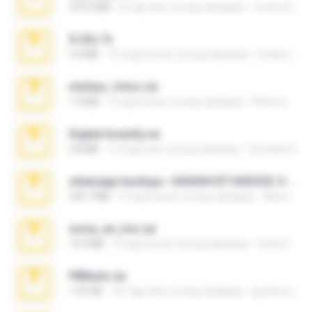
379.3 MB
8 mga taon na ang nakalipas
munna E.
X-23x.7z
3.4 MB
10 mga buwan na ang nakalipas
Federico B.
minhas_fotos.rar
1.4 MB
3 mga buwan na ang nakalipas
Rebeca
Digital Insanity.rar
3.8 MB
12 mga taon na ang nakalipas
Christian D.
whatsapp backups -20260410T160335Z-3-001.zip
335.7 MB
4 mga buwan na ang nakalipas
Maria
novia_en_trio.rar
14.9 MB
5 mga buwan na ang nakalipas
Rodri R.
PBNuds.rar
1.04 GB
10 mga taon na ang nakalipas
gustavocs64