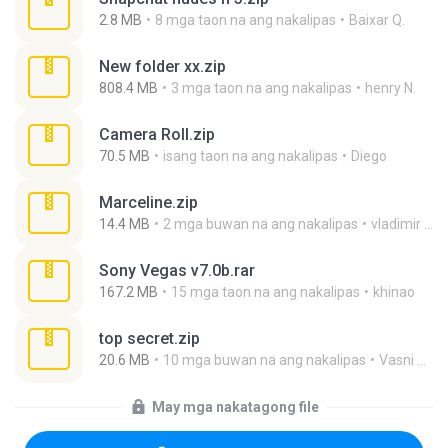
2.8 MB
8 mga taon na ang nakalipas
Baixar Q.
New folder xx.zip
808.4 MB
3 mga taon na ang nakalipas
henry N.
Camera Roll.zip
70.5 MB
isang taon na ang nakalipas
Diego
Marceline.zip
14.4 MB
2 mga buwan na ang nakalipas
vladimir M.
Sony Vegas v7.0b.rar
167.2 MB
15 mga taon na ang nakalipas
khinao
top secret.zip
20.6 MB
10 mga buwan na ang nakalipas
Vasni Vhuo
May mga nakatagong file