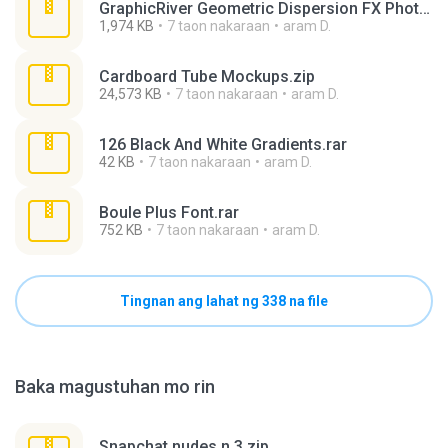
GraphicRiver Geometric Dispersion FX Photoshop.rar
1,974 KB
7 taon nakaraan
aram D.
Cardboard Tube Mockups.zip
24,573 KB
7 taon nakaraan
aram D.
126 Black And White Gradients.rar
42 KB
7 taon nakaraan
aram D.
Boule Plus Font.rar
752 KB
7 taon nakaraan
aram D.
Tingnan ang lahat ng 338 na file
Baka magustuhan mo rin
Snapchat nudes n 3.zip