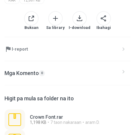
RAR
12,061 KB
Buksan
Sa library
I-download
Ibahagi
I-report
Mga Komento
0
Higit pa mula sa folder na ito
Crown Font.rar
1,198 KB
7 taon nakaraan
aram D.