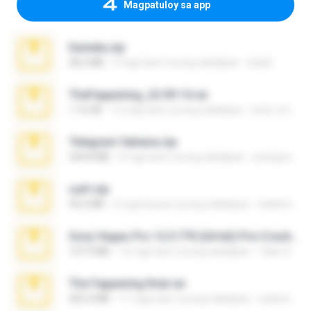
Magpatuloy sa app
Daniela.zip
28.2 MB
3 mga taon na ang nakalipas
ela26
TheFappening_22.09.14.rar
1.16 GB
12 mga taon na ang nakalipas
erick_lover4
Telegram fabiana.zip
244.8 MB
4 mga taon na ang nakalipas
yrangravanatal
ouh!.zip
95.6 MB
2 mga buwan na ang nakalipas
vladimir M.
Sony Vegas Pro 12.0.770 (64-bit) Pre-Cracked.zip
137.0 MB
12 mga taon na ang nakalipas
Tales S.
The Fappening final.rar
302.4 MB
11 mga taon na ang nakalipas
raulmedinax