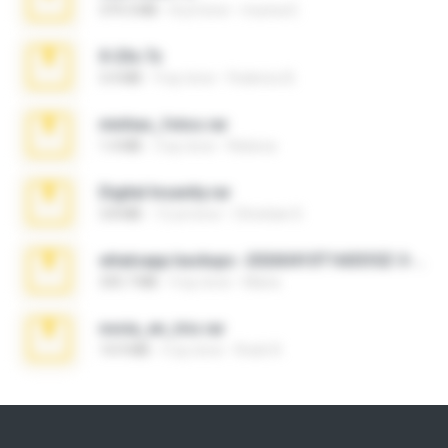
379.3 MB
8 yıl önce
munna E.
X-23x.7z
3.4 MB
9 ay önce
Federico B.
minhas_fotos.rar
1.4 MB
3 ay önce
Rebeca
Digital Insanity.rar
3.8 MB
12 yıl önce
Christian D.
whatsapp backups -20260410T160335Z-3-001.zip
335.7 MB
4 ay önce
Maria
novia_en_trio.rar
14.9 MB
5 ay önce
Rodri R.