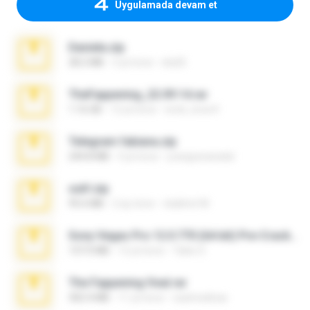
Uygulamada devam et
Daniela.zip
28.2 MB
3 yıl önce
ela26
TheFappening_22.09.14.rar
1.16 GB
12 yıl önce
erick_lover4
Telegram fabiana.zip
244.8 MB
4 yıl önce
yrangravanatal
ouh!.zip
95.6 MB
2 ay önce
vladimir M.
Sony Vegas Pro 12.0.770 (64-bit) Pre-Cracked.zip
137.0 MB
12 yıl önce
Tales S.
The Fappening final.rar
302.4 MB
11 yıl önce
raulmedinax