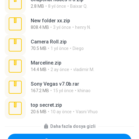
2.8 MB
8 yıl önce
Baixar Q.
New folder xx.zip
808.4 MB
3 yıl önce
henry N.
Camera Roll.zip
70.5 MB
1 yıl önce
Diego
Marceline.zip
14.4 MB
2 ay önce
vladimir M.
Sony Vegas v7.0b.rar
167.2 MB
15 yıl önce
khinao
top secret.zip
20.6 MB
10 ay önce
Vasni Vhuo
Daha fazla dosya gizli