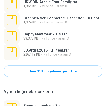
URW.DIN.Arabic.Font.Family.rar
1,965 KB
7 yıl önce
aram D.
GraphicRiver Geometric Dispersion FX Photoshop.rar
1,974 KB
7 yıl önce
aram D.
Happy New Year 2019.rar
33,373 KB
7 yıl önce
aram D.
3D.Artist.2018.Full.Year.rar
226,119 KB
7 yıl önce
aram D.
Tüm 338 dosyalarını görüntüle
Ayrıca beğenebileceklerin
Snapchat nudes n 3.zip