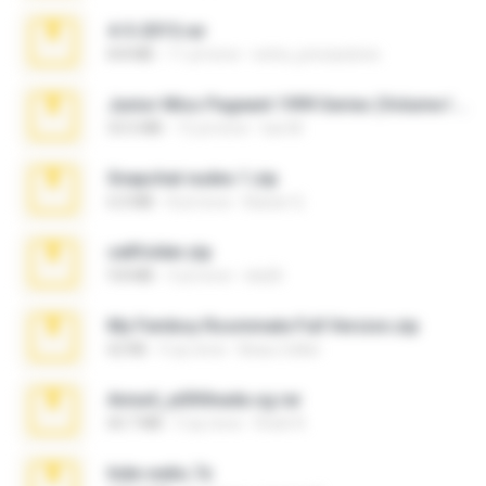
4-5-2015.rar
8.8 MB
11 yıl önce
extra_precautions
Junior Miss Pageant 1999 Series (Volume I Part I NC 6).7z
53.5 MB
12 yıl önce
luis M.
Snapchat nudes 1.zip
6.0 MB
8 yıl önce
Baixar Q.
cellfolder.zip
9.8 MB
3 yıl önce
ela26
My Femboy Roommate Full Version.zip
62 KB
5 ay önce
Beau Collier
Anna4_yd3t0nada.sg.rar
60.7 MB
5 ay önce
Rodri R.
hide vedio.7z