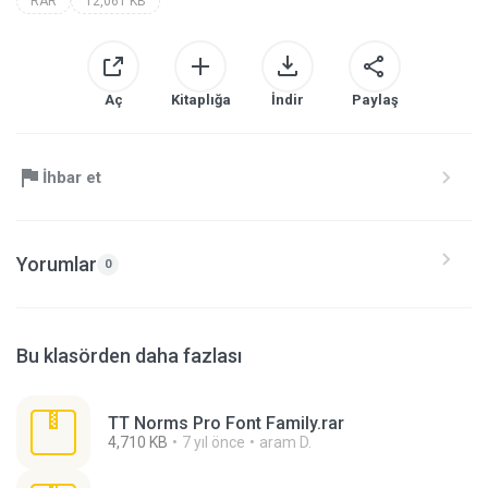
RAR
12,061 KB
Aç
Kitaplığa
İndir
Paylaş
İhbar et
Yorumlar
0
Bu klasörden daha fazlası
TT Norms Pro Font Family.rar
4,710 KB
7 yıl önce
aram D.