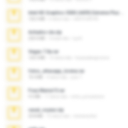
Intel HD Graphics 3000 (4459) Extreme Plus 2.0.zip
126.5 MB
6 tahun lalu
nIGHTmAYOR
Achados sla.zip
220.0 MB
5 bulan lalu
Lya K.
Vegas 7.0a.rar
120.3 MB
15 tahun lalu
boyisadangerzone
fotos_whasapp_lorena.rar
76.4 MB
4 tahun lalu
jose T.
Foxy Mama15.rar
9.5 MB
17 tahun lalu
extra_precautions
casal_voyeur.zip
20.8 MB
15 tahun lalu
netowescher