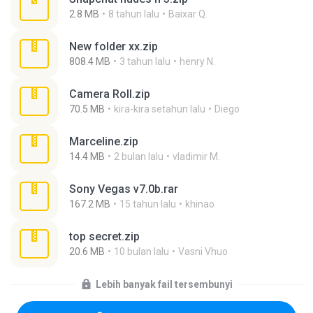
2.8 MB
8 tahun lalu
Baixar Q.
New folder xx.zip
808.4 MB
3 tahun lalu
henry N.
Camera Roll.zip
70.5 MB
kira-kira setahun lalu
Diego
Marceline.zip
14.4 MB
2 bulan lalu
vladimir M.
Sony Vegas v7.0b.rar
167.2 MB
15 tahun lalu
khinao
top secret.zip
20.6 MB
10 bulan lalu
Vasni Vhuo
Lebih banyak fail tersembunyi