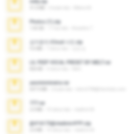
milly.zip
31.0 MB
6 bulan lalu
Milene M.
Photos (1).zip
1.60 GB
17 hari lalu
Anacleto T.
김지윤의 iCloud 사진.zip
9.6 MB
7 tahun lalu
성경 김.
LIL PEEP VOCAL PRESET BY MELT.rar
826 KB
4 tahun lalu
Melt ..
yasminmineira.rar
647.5 MB
2 bulan lalu
letiro5708@fanchatu.com
777.rar
2.0 MB
10 tahun lalu
vladimir M.
@#16173@vladimir#!!!!!!.zip
2.6 MB
10 tahun lalu
vladimir M.