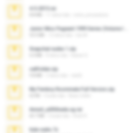
4-5-2015.rar
8.8 MB
11 tahun lalu
extra_precautions
Junior Miss Pageant 1999 Series (Volume I Part I NC 6).7z
53.5 MB
12 tahun lalu
luis M.
Snapchat nudes 1.zip
6.0 MB
8 tahun lalu
Baixar Q.
cellfolder.zip
9.8 MB
3 tahun lalu
ela26
My Femboy Roommate Full Version.zip
62 KB
5 bulan lalu
Beau Collier
Anna4_yd3t0nada.sg.rar
60.7 MB
5 bulan lalu
Rodri R.
hide vedio.7z