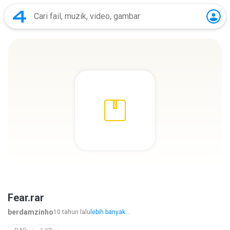
Fear.rar
berdamzinho
10 tahun lalu
lebih banyak...