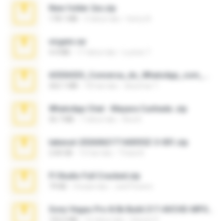
New folder 2xx.zip
178.1 MB
3 tahun lalu
henry N.
virgem.rar
4.4 MB
17 tahun lalu
Lucinei 7.
65536533_Conversa_do_WhatsApp_com_Meu_Esposo.zip
262.1 MB
18 hari lalu
desomar T.
WhatsApp Chat - Mayara Cunhada .zip
36.7 MB
7 tahun lalu
Ana K.
takeout-20260621T160055Z-3-001.zip
2.00 GB
15 hari lalu
Thata N.
Fl Studio Full Cracked.zip
79 KB
4 bulan lalu
Joel Powers
Sony Vegas Pro 8.0b Build 217-AVCHD-MPG-AC3 FIXED.7z
192.6 MB
16 tahun lalu
Steven P.