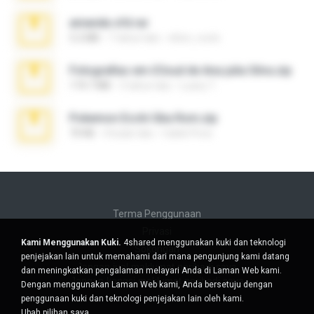
amanda sfd.rar
5.2 MB
7 tahun lalu
elton_roots
Fotografias em iCloud de Ana julia Silva.zip
174.7 MB
3 tahun lalu
Luany T.
Pokemon Ecchi Gba Rom.zip
70 KB
4 bulan lalu
Caleb Price
Terma Penggunaan
Privasi
Kami Menggunakan Kuki.
4shared menggunakan kuki dan teknologi
Sokongan
penjejakan lain untuk memahami dari mana pengunjung kami datang
Jangan jual maklumat peribadi saya
dan meningkatkan pengalaman melayari Anda di Laman Web kami.
Jangan kongsi maklumat peribadi saya
Dengan menggunakan Laman Web kami, Anda bersetuju dengan
penggunaan kuki dan teknologi penjejakan lain oleh kami.
Ubah pilihan saya