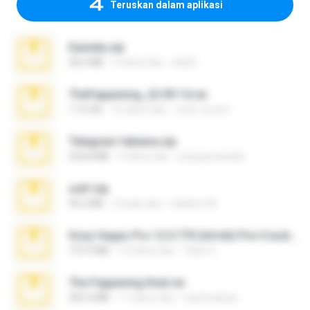
Teruskan dalam aplikasi
Daniela.zip
28.2 MB
3 tahun lalu
ela26
TheFappening_22.09.14.rar
1.16 GB
12 tahun lalu
erick_lover4
Telegram fabiana.zip
244.8 MB
4 tahun lalu
yrangravanatal
ouh!.zip
95.6 MB
2 bulan lalu
vladimir M.
Sony Vegas Pro 12.0.770 (64-bit) Pre-Cracked.zip
137.0 MB
12 tahun lalu
Tales S.
The Fappening final.rar
302.4 MB
11 tahun lalu
raulmedinax