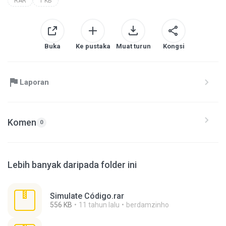
RAR
1 KB
Buka
Ke pustaka
Muat turun
Kongsi
Laporan
Komen
0
Lebih banyak daripada folder ini
Simulate Código.rar
556 KB
11 tahun lalu
berdamzinho