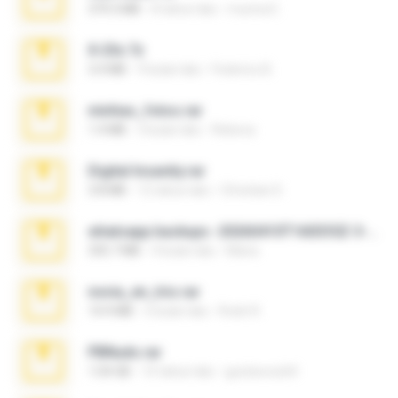
379.3 MB
8 tahun lalu
munna E.
X-23x.7z
3.4 MB
9 bulan lalu
Federico B.
minhas_fotos.rar
1.4 MB
3 bulan lalu
Rebeca
Digital Insanity.rar
3.8 MB
12 tahun lalu
Christian D.
whatsapp backups -20260410T160335Z-3-001.zip
335.7 MB
4 bulan lalu
Maria
novia_en_trio.rar
14.9 MB
5 bulan lalu
Rodri R.
PBNuds.rar
1.04 GB
10 tahun lalu
gustavocs64