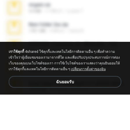
virgem.rar
4.4 MB
17 ปีที่แล้ว
Lucinei 7.
New folder 2xx.zip
178.1 MB
3 ปีที่แล้ว
henry N.
65536533_Conversa_do_WhatsApp_com_Meu_Esposo.zip
262.1 MB
20 วันที่แล้ว
desomar T.
เราใช้คุกกี้
4shared ใช้คุกกี้และเทคโนโลยีการติดตามอื่น ๆ เพื่อทำความ
เข้าใจว่าผู้เยี่ยมชมของเรามาจากที่ใด และเพื่อปรับปรุงประสบการณ์การท่อง
เว็บของคุณบนเว็บไซต์ของเรา การใช้เว็บไซต์ของเราแสดงว่าคุณยินยอมให้
takeout-20260621T160055Z-3-001.zip
เราใช้คุกกี้และเทคโนโลยีการติดตามอื่น ๆ
เปลี่ยนการตั้งค่าของฉัน
2.00 GB
17 วันที่แล้ว
Thata N.
ฉันยอมรับ
Sony Vegas Pro 8.0b Build 217-AVCHD-MPG-AC3 FIXED.7z
192.6 MB
16 ปีที่แล้ว
Steven P.
Intel HD Graphics 3000 (4459) Extreme Plus 2.0.zip
126.5 MB
6 ปีที่แล้ว
nIGHTmAYOR
Foxy Mama15.rar
9.5 MB
17 ปีที่แล้ว
extra_precautions