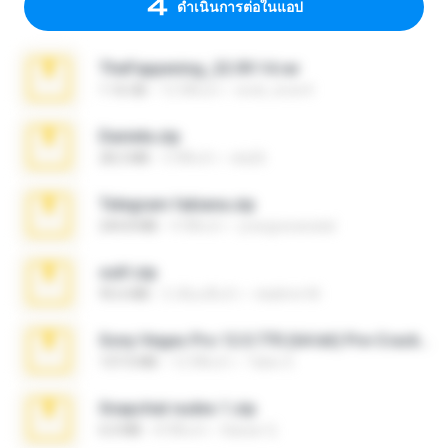
ดำเนินการต่อในแอป
TheFappening_22.09.14.rar
1.16 GB
12 ปีที่แล้ว
erick_lover4
Daniela.zip
28.2 MB
3 ปีที่แล้ว
ela26
Telegram fabiana.zip
244.8 MB
4 ปีที่แล้ว
yrangravanatal
ouh!.zip
95.6 MB
2 เดือนที่แล้ว
vladimir M.
Sony Vegas Pro 12.0.770 (64-bit) Pre-Cracked.zip
137.0 MB
12 ปีที่แล้ว
Tales S.
Snapchat nudes 1.zip
6.0 MB
8 ปีที่แล้ว
Baixar Q.