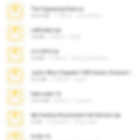
The Fappening final.rar
302.4 MB
11 ปีที่แล้ว
raulmedinax
cellfolder.zip
9.8 MB
3 ปีที่แล้ว
ela26
4-5-2015.rar
8.8 MB
11 ปีที่แล้ว
extra_precautions
Junior Miss Pageant 1999 Series (Volume I Part I NC 6).7z
53.5 MB
12 ปีที่แล้ว
luis M.
hide vedio.7z
379.3 MB
8 ปีที่แล้ว
munna E.
My Femboy Roommate Full Version.zip
62 KB
5 เดือนที่แล้ว
Beau Collier
X-23x.7z