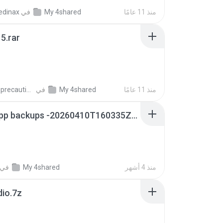
منذ 11 عامًا
My 4shared
في
edinax
5.rar
منذ 11 عامًا
My 4shared
في
extra_precautions
whatsapp backups -20260410T160335Z-3-001.zip
منذ 4 أشهر
My 4shared
في
dio.7z