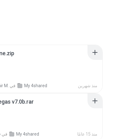
ne.zip
منذ شهرين
My 4shared
في
ir M.
gas v7.0b.rar
منذ 15 عامًا
My 4shared
في
o