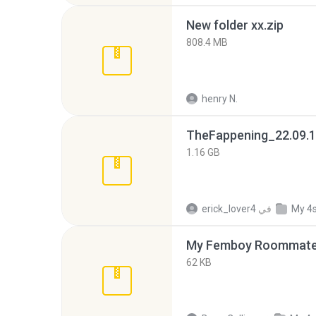
New folder xx.zip
808.4 MB
henry N.
TheFappening_22.09.1
1.16 GB
My 4
في
erick_lover4
My Femboy Roommate F
62 KB