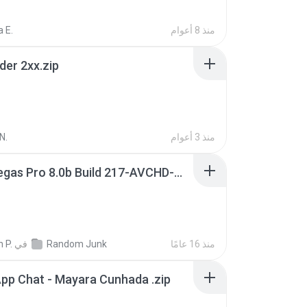
منذ 8 أعوام
 E.
der 2xx.zip
منذ 3 أعوام
N.
Sony Vegas Pro 8.0b Build 217-AVCHD-MPG-AC3 FIXED.7z
منذ 16 عامًا
Random Junk
في
 P.
pp Chat - Mayara Cunhada .zip