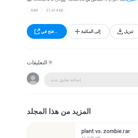
RAR
57,914 KB
تنزيل
إلى المكتبة
فتح في...
التعليقات
0
إضافة تعليق جديد
المزيد من هذا المجلد
plant vs. zombie.rar