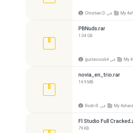
My 4s
في
Christian D.
PBNuds.rar
1.04 GB
My 4
في
gustavocs64
novia_en_trio.rar
14.9 MB
My 4shar
في
Rodri R.
Fl Studio Full Cracked.
79 KB