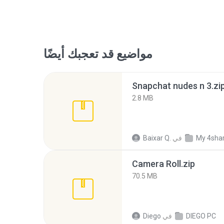
مواضيع قد تعجبك أيضًا
Snapchat nudes n 3.zi
2.8 MB
My 4sha
في
Baixar Q.
Camera Roll.zip
70.5 MB
DIEGO PC
في
Diego