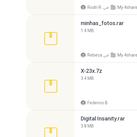
My 4shar
في
Rodri R.
minhas_fotos.rar
1.4 MB
My 4shar
في
Rebeca
X-23x.7z
3.4 MB
Federico B.
Digital Insanity.rar
3.8 MB