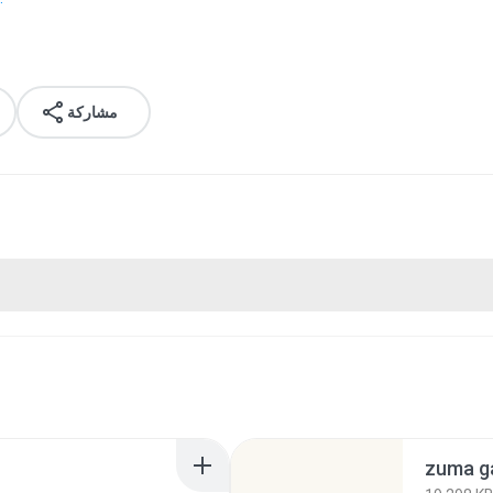
مشاركة
zuma g