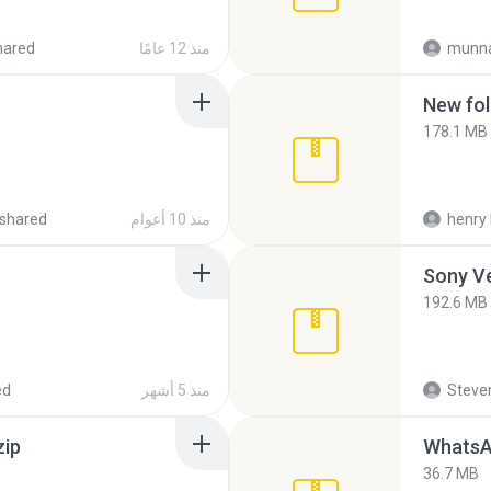
munna
منذ 12 عامًا
hared
New fol
178.1 MB
henry 
منذ 10 أعوام
shared
192.6 MB
Steven
منذ 5 أشهر
ed
zip
WhatsA
36.7 MB