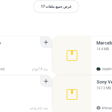
عرض جميع ملفات 17
p
Marceli
14.4 MB
vladim
منذ 8 أعوام
red
Sony Ve
167.2 MB
khina
منذ عام واحد