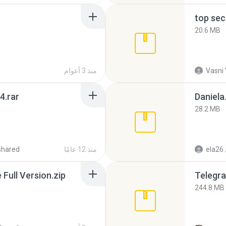
top sec
20.6 MB
Vasni
منذ 3 أعوام
4.rar
Daniela
28.2 MB
ela26
منذ 12 عامًا
shared
ull Version.zip
Telegra
244.8 MB