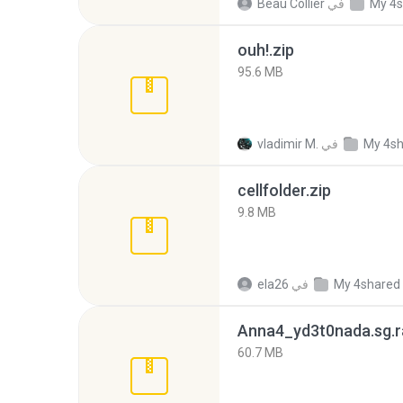
My 4s
في
Beau Collier
ouh!.zip
95.6 MB
My 4s
في
vladimir M.
cellfolder.zip
9.8 MB
My 4shared
في
ela26
Anna4_yd3t0nada.sg.r
60.7 MB