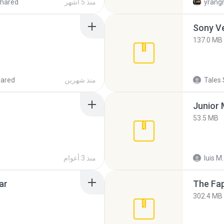
yrang
منذ 5 أشهر
hared
137.0 MB
Tales 
منذ شهرين
hared
53.5 MB
luis M.
منذ 3 أعوام
ar
The Fap
302.4 MB