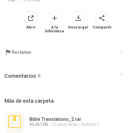
RAR
57,914 KB
Abrir
A la
Descargar
Compartir
biblioteca
Reclamar
Comentarios
0
Más de esta carpeta
Bible Translations_2.rar
45,461 KB
15 años atrás
Richard C.