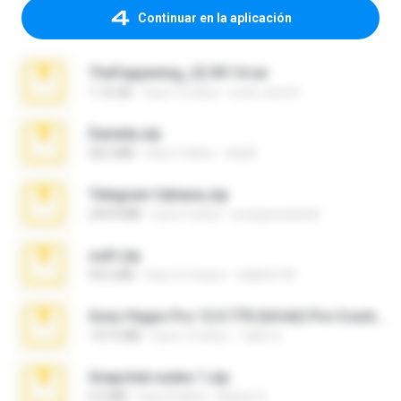
Continuar en la aplicación
TheFappening_22.09.14.rar
1.16 GB
hace 12 años
erick_lover4
Daniela.zip
28.2 MB
hace 3 años
ela26
Telegram fabiana.zip
244.8 MB
hace 4 años
yrangravanatal
ouh!.zip
95.6 MB
hace 2 meses
vladimir M.
Sony Vegas Pro 12.0.770 (64-bit) Pre-Cracked.zip
137.0 MB
hace 12 años
Tales S.
Snapchat nudes 1.zip
6.0 MB
hace 8 años
Baixar Q.