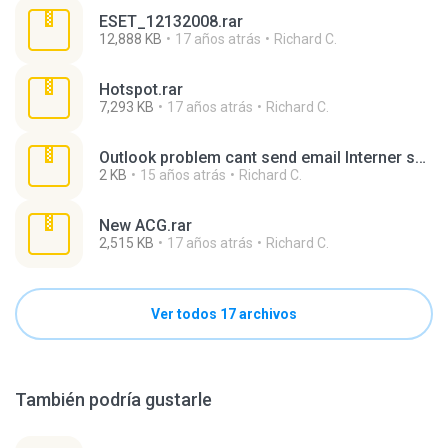
ESET_12132008.rar
12,888 KB
17 años atrás
Richard C.
Hotspot.rar
7,293 KB
17 años atrás
Richard C.
Outlook problem cant send email Interner shortcut).rar
2 KB
15 años atrás
Richard C.
New ACG.rar
2,515 KB
17 años atrás
Richard C.
Ver todos 17 archivos
También podría gustarle