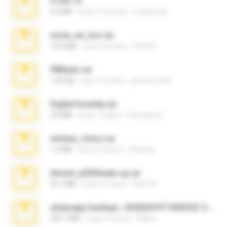
X-23x.7z
3.4 MB
hace 10 meses
Federico B.
novia_en_trio.rar
14.9 MB
hace 5 meses
Rodri R.
PBNuds.rar
1.04 GB
hace 10 años
gustavocs64
Digital Insanity.rar
3.8 MB
hace 12 años
Christian D.
minhas_fotos.rar
1.4 MB
hace 3 meses
Rebeca
Anna4_yd3t0nada.sg.rar
60.7 MB
hace 6 meses
Rodri R.
whatsapp backups -20260410T160335Z-3-001.zip
335.7 MB
hace 4 meses
Maria