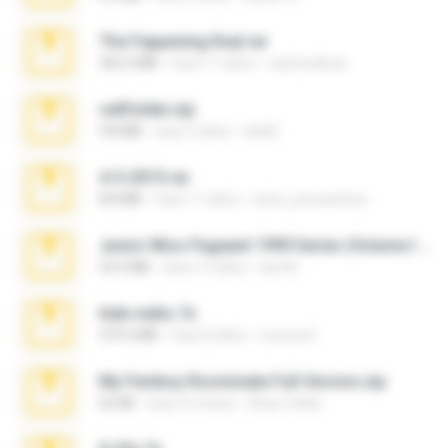
The Fappening final.rar
302.4 MB
hace 11 años
raulmedinax
cellfolder.zip
9.8 MB
hace 3 años
ela26
4-5-2015.rar
8.8 MB
hace 11 años
extra_precautions
Junior Miss Pageant 1999 Series (Volume I Part I NC 6).7z
53.5 MB
hace 12 años
luis M.
hide vedio.7z
379.3 MB
hace 8 años
munna E.
My Femboy Roommate Full Version.zip
62 KB
hace 5 meses
Beau Collier