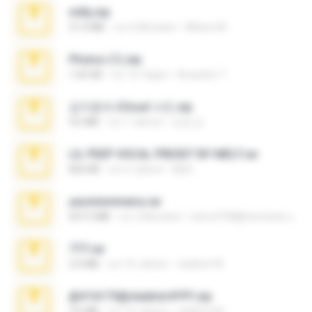
milly.zip
31.0 MB
vor 6 Monaten
Milene M.
Photos (1).zip
1.60 GB
vor 16 Tagen
Anacleto T.
김지윤의 iCloud 사진.zip
9.6 MB
vor 7 Jahren
성경 김.
LIL PEEP VOCAL PRESET BY MELT.rar
826 KB
vor 4 Jahren
Melt ..
yasminmineira.rar
647.5 MB
vor 2 Monaten
letiro5708@fanchatu.com
777.rar
2.0 MB
vor 10 Jahren
vladimir M.
@#16173@vladimir#!!!!!!.zip
2.6 MB
vor 10 Jahren
vladimir M.