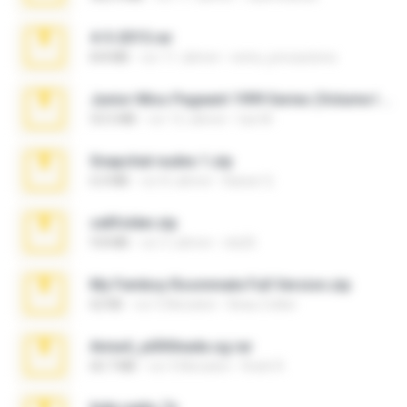
4-5-2015.rar
8.8 MB
vor 11 Jahren
extra_precautions
Junior Miss Pageant 1999 Series (Volume I Part I NC 6).7z
53.5 MB
vor 12 Jahren
luis M.
Snapchat nudes 1.zip
6.0 MB
vor 8 Jahren
Baixar Q.
cellfolder.zip
9.8 MB
vor 3 Jahren
ela26
My Femboy Roommate Full Version.zip
62 KB
vor 5 Monaten
Beau Collier
Anna4_yd3t0nada.sg.rar
60.7 MB
vor 5 Monaten
Rodri R.