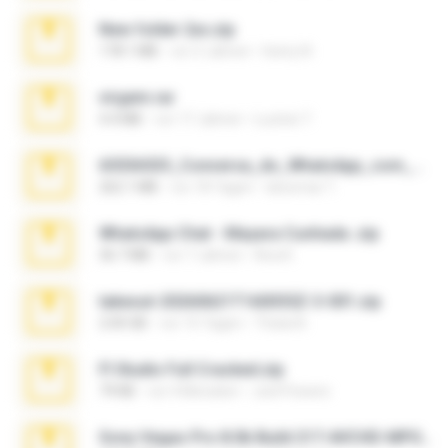
New folder 2xx.zip
178.1 MB
vor 3 Jahren
henry N.
virgem.rar
4.4 MB
vor 17 Jahren
Lucinei 7.
65536533_Conversa_do_WhatsApp_com_Meu_Esposo.zip
262.1 MB
vor 18 Tagen
desomar T.
WhatsApp Chat - Mayara Cunhada .zip
36.7 MB
vor 7 Jahren
Ana K.
takeout-20260621T160055Z-3-001.zip
2.00 GB
vor 15 Tagen
Thata N.
Fl Studio Full Cracked.zip
79 KB
vor 4 Monaten
Joel Powers
Sony Vegas Pro 8.0b Build 217-AVCHD-MPG-AC3 FIXED.7z