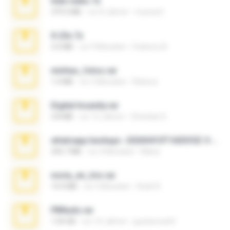
hide vedio.7z
379.3 MB
vor 8 Jahren
munna E.
X-23x.7z
3.4 MB
vor 9 Monaten
Federico B.
minhas_fotos.rar
1.4 MB
vor 3 Monaten
Rebeca
Digital Insanity.rar
3.8 MB
vor 12 Jahren
Christian D.
whatsapp backups -20260410T160335Z-3-001.zip
335.7 MB
vor 4 Monaten
Maria
novia_en_trio.rar
14.9 MB
vor 5 Monaten
Rodri R.
PBNuds.rar
1.04 GB
vor 10 Jahren
gustavocs64