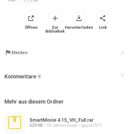
RAR
1,112 KB
Öffnen
Zur
Herunterladen
Link
Bibliothek
Melden
Kommentare
0
Mehr aus diesem Ordner
SmartMovie 4.15_VH_Full.rar
629 KB
16 Jahren zuvor
quyvx1511