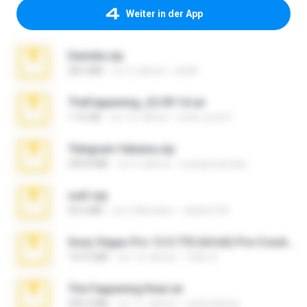
Weiter in der App
Daniela.zip
28.2 MB
vor 3 Jahren
ela26
TheFappening_22.09.14.rar
1.16 GB
vor 12 Jahren
erick_lover4
Telegram fabiana.zip
244.8 MB
vor 4 Jahren
yrangravanatal
ouh!.zip
95.6 MB
vor 2 Monaten
vladimir M.
Sony Vegas Pro 12.0.770 (64-bit) Pre-Cracked.zip
137.0 MB
vor 12 Jahren
Tales S.
The Fappening final.rar
302.4 MB
vor 11 Jahren
raulmedinax