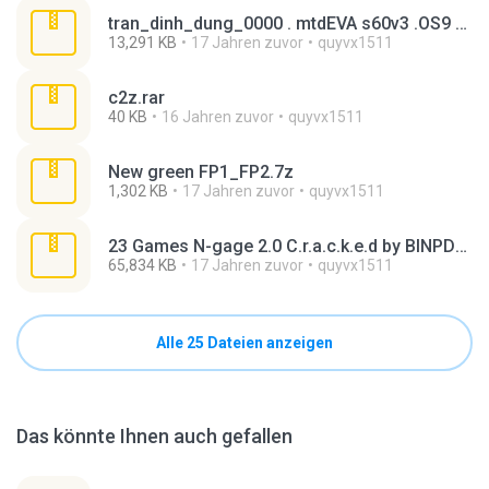
tran_dinh_dung_0000 . mtdEVA s60v3 .OS9 _ PDAviet.net _.rar
13,291 KB
17 Jahren zuvor
quyvx1511
c2z.rar
40 KB
16 Jahren zuvor
quyvx1511
New green FP1_FP2.7z
1,302 KB
17 Jahren zuvor
quyvx1511
23 Games N-gage 2.0 C.r.a.c.k.e.d by BINPDA part 1.rar
65,834 KB
17 Jahren zuvor
quyvx1511
Alle 25 Dateien anzeigen
Das könnte Ihnen auch gefallen