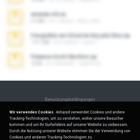
amanda sfd.rar
5.2 MB
vor 7 Jahren
elton_roots
Fotografias em iCloud de Ana julia Silva.zip
174.7 MB
vor 3 Jahren
Luany T.
Pokemon Ecchi Gba Rom.zip
70 KB
vor 4 Monaten
Caleb Price
Benutzungsbedingungen
Privatsphäre
Wir verwenden Cookies.
4shared verwendet Cookies und andere
Support
Tracking-Technologien, um zu verstehen, woher unsere Besucher
Meine persönlichen Daten nicht verkaufen
kommen und um Ihr Surferlebnis auf unserer Website zu verbessern.
Meine persönlichen Daten nicht weitergeben
Durch die Nutzung unserer Website stimmen Sie der Verwendung von
Cookies und anderen Tracking-Technologien zu.