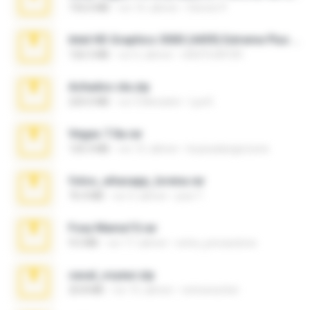
192.6 MB
vor 16 Jahren
Steven P.
Intel HD Graphics 3000 (4459) Extreme Plus 2.0.zip
126.5 MB
vor 6 Jahren
nIGHTmAYOR
Achados sla.zip
220.0 MB
vor 5 Monaten
Lya K.
Vegas 7.0a.rar
120.3 MB
vor 15 Jahren
boyisadangerzone
fotos_whasapp_lorena.rar
76.4 MB
vor 4 Jahren
jose T.
Foxy Mama15.rar
9.5 MB
vor 17 Jahren
extra_precautions
casal_voyeur.zip
20.8 MB
vor 15 Jahren
netowescher