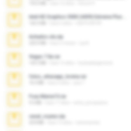
192.6 MB
hace 16 años
Steven P.
Intel HD Graphics 3000 (4459) Extreme Plus 2.0.zip
126.5 MB
hace 6 años
nIGHTmAYOR
Achados sla.zip
220.0 MB
hace 5 meses
Lya K.
Vegas 7.0a.rar
120.3 MB
hace 15 años
boyisadangerzone
fotos_whasapp_lorena.rar
76.4 MB
hace 4 años
jose T.
Foxy Mama15.rar
9.5 MB
hace 17 años
extra_precautions
casal_voyeur.zip
20.8 MB
hace 15 años
netowescher