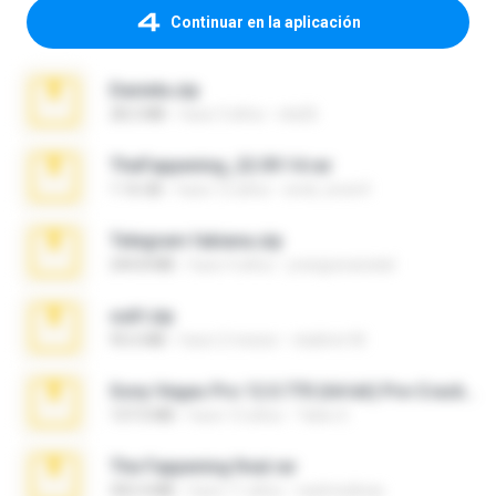
Continuar en la aplicación
Daniela.zip
28.2 MB
hace 3 años
ela26
TheFappening_22.09.14.rar
1.16 GB
hace 12 años
erick_lover4
Telegram fabiana.zip
244.8 MB
hace 4 años
yrangravanatal
ouh!.zip
95.6 MB
hace 2 meses
vladimir M.
Sony Vegas Pro 12.0.770 (64-bit) Pre-Cracked.zip
137.0 MB
hace 12 años
Tales S.
The Fappening final.rar
302.4 MB
hace 11 años
raulmedinax