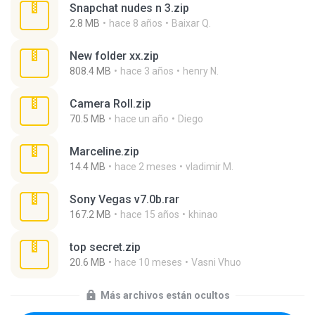
Snapchat nudes n 3.zip
2.8 MB
hace 8 años
Baixar Q.
New folder xx.zip
808.4 MB
hace 3 años
henry N.
Camera Roll.zip
70.5 MB
hace un año
Diego
Marceline.zip
14.4 MB
hace 2 meses
vladimir M.
Sony Vegas v7.0b.rar
167.2 MB
hace 15 años
khinao
top secret.zip
20.6 MB
hace 10 meses
Vasni Vhuo
Más archivos están ocultos