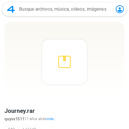
Journey.rar
quyvx1511
17 años atrás
más...