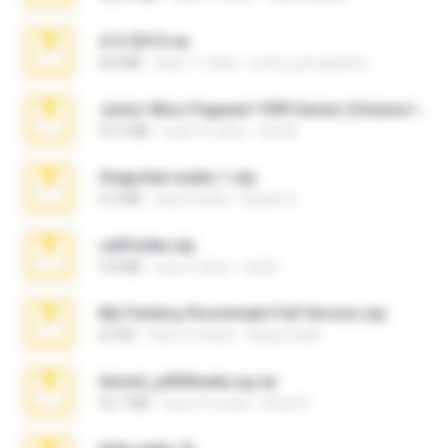
4-5-2015.rar
8.8 MB
hace 11 años
extra_precautions
Junior Miss Pageant 1999 Series (Volume I Part I NC 6).7z
53.5 MB
hace 12 años
luis M.
Snapchat nudes 1.zip
6.0 MB
hace 8 años
Baixar Q.
cellfolder.zip
9.8 MB
hace 3 años
ela26
My Femboy Roommate Full Version.zip
62 KB
hace 5 meses
Beau Collier
Anna4_yd3t0nada.sg.rar
60.7 MB
hace 5 meses
Rodri R.