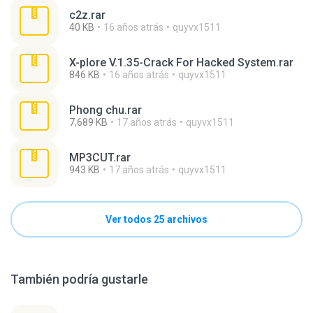
c2z.rar
40 KB
16 años atrás
quyvx1511
X-plore V.1.35-Crack For Hacked System.rar
846 KB
16 años atrás
quyvx1511
Phong chu.rar
7,689 KB
17 años atrás
quyvx1511
MP3CUT.rar
943 KB
17 años atrás
quyvx1511
Ver todos 25 archivos
También podría gustarle