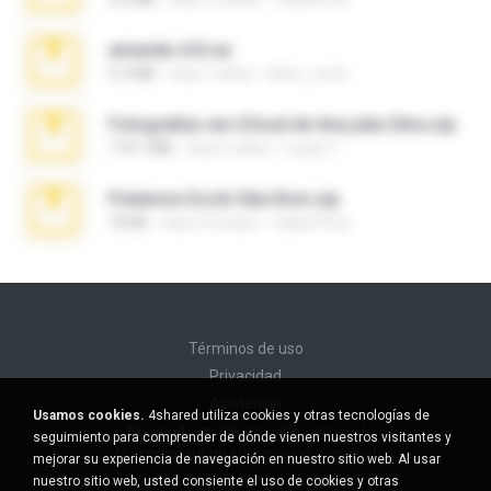
amanda sfd.rar
5.2 MB
hace 7 años
elton_roots
Fotografias em iCloud de Ana julia Silva.zip
174.7 MB
hace 3 años
Luany T.
Pokemon Ecchi Gba Rom.zip
70 KB
hace 4 meses
Caleb Price
Términos de uso
Privacidad
Asistencia
Usamos cookies.
4shared utiliza cookies y otras tecnologías de
No venda mi información personal
seguimiento para comprender de dónde vienen nuestros visitantes y
No comparta mi información personal
mejorar su experiencia de navegación en nuestro sitio web. Al usar
nuestro sitio web, usted consiente el uso de cookies y otras