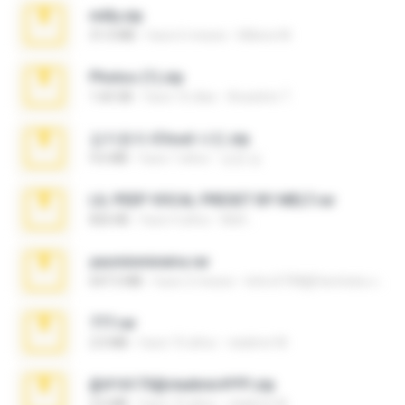
milly.zip
31.0 MB
hace 6 meses
Milene M.
Photos (1).zip
1.60 GB
hace 16 días
Anacleto T.
김지윤의 iCloud 사진.zip
9.6 MB
hace 7 años
성경 김.
LIL PEEP VOCAL PRESET BY MELT.rar
826 KB
hace 4 años
Melt ..
yasminmineira.rar
647.5 MB
hace 2 meses
letiro5708@fanchatu.com
777.rar
2.0 MB
hace 10 años
vladimir M.
@#16173@vladimir#!!!!!!.zip
2.6 MB
hace 10 años
vladimir M.