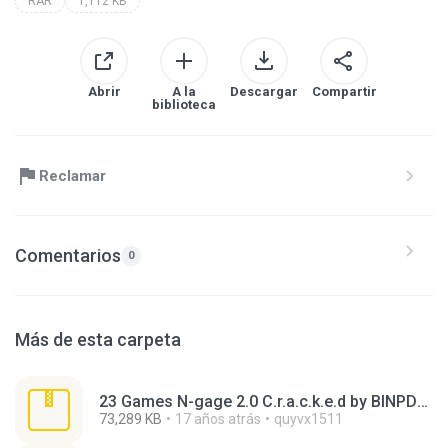
RAR
1,112 KB
Abrir
A la
Descargar
Compartir
biblioteca
Reclamar
Comentarios
0
Más de esta carpeta
23 Games N-gage 2.0 C.r.a.c.k.e.d by BINPDA part 3.rar
73,289 KB
17 años atrás
quyvx1511