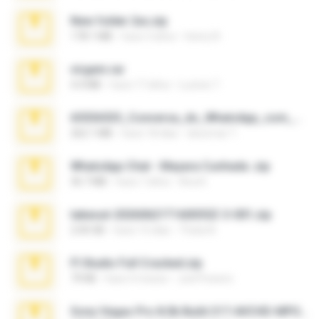
New folder 2xx.zip
178.1 MB
hace 3 años
henry N.
virgem.rar
4.4 MB
hace 17 años
Lucinei 7.
65536533_Conversa_do_WhatsApp_com_Meu_Esposo.zip
262.1 MB
hace 18 días
desomar T.
WhatsApp Chat - Mayara Cunhada .zip
36.7 MB
hace 7 años
Ana K.
takeout-20260621T160055Z-3-001.zip
2.00 GB
hace 15 días
Thata N.
Fl Studio Full Cracked.zip
79 KB
hace 4 meses
Joel Powers
Sony Vegas Pro 8.0b Build 217-AVCHD-MPG-AC3 FIXED.7z