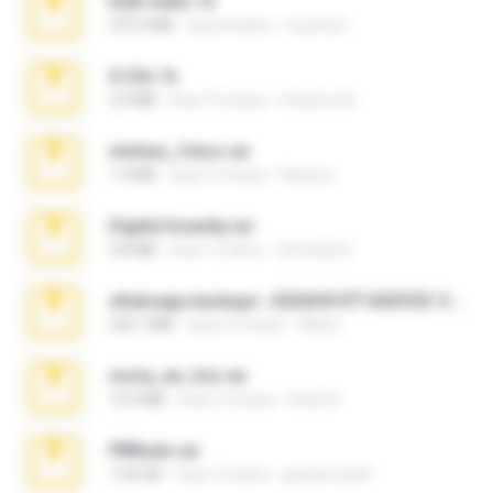
hide vedio.7z
379.3 MB
hace 8 años
munna E.
X-23x.7z
3.4 MB
hace 9 meses
Federico B.
minhas_fotos.rar
1.4 MB
hace 3 meses
Rebeca
Digital Insanity.rar
3.8 MB
hace 12 años
Christian D.
whatsapp backups -20260410T160335Z-3-001.zip
335.7 MB
hace 4 meses
Maria
novia_en_trio.rar
14.9 MB
hace 5 meses
Rodri R.
PBNuds.rar
1.04 GB
hace 10 años
gustavocs64