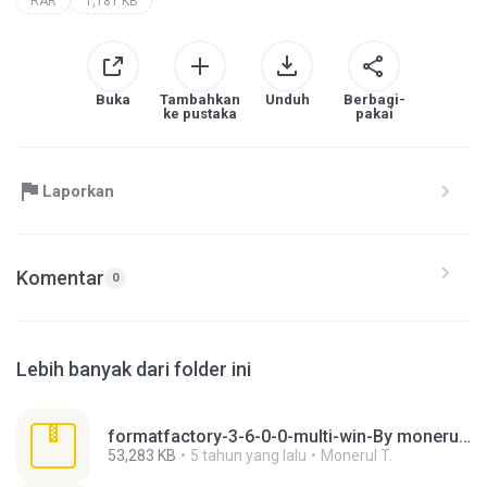
RAR
1,181 KB
Buka
Tambahkan
Unduh
Berbagi-
ke pustaka
pakai
Laporkan
Komentar
0
Lebih banyak dari folder ini
formatfactory-3-6-0-0-multi-win-By monerultelecom.rar
53,283 KB
5 tahun yang lalu
Monerul T.