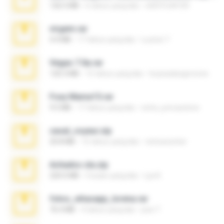
126.5 MB
6 tahun yang lalu
nIGHTmAYOR
virgem.rar
4.4 MB
17 tahun yang lalu
Lucinei 7.
Vegas 7.0a.rar
120.3 MB
15 tahun yang lalu
boyisadangerzone
Foxy Mama15.rar
9.5 MB
17 tahun yang lalu
extra_precautions
casal_voyeur.zip
20.8 MB
15 tahun yang lalu
netowescher
Achados sla.zip
220.0 MB
5 bulan yang lalu
Lya K.
fotos_whasapp_lorena.rar
76.4 MB
4 tahun yang lalu
jose T.