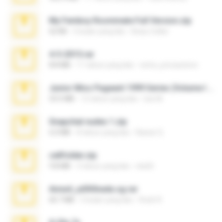
My Femboy Roommate Full Version.zip
62 KB
5 bulan yang lalu
Beau Collier
4-5-2015.rar
8.8 MB
11 tahun yang lalu
extra_precautions
Junior Miss Pageant 1999 Series (Volume I Part I NC 6).7z
53.5 MB
12 tahun yang lalu
luis M.
Snapchat nudes 1.zip
6.0 MB
8 tahun yang lalu
Baixar Q.
cellfolder.zip
9.8 MB
3 tahun yang lalu
ela26
Anna4_yd3t0nada.sg.rar
60.7 MB
5 bulan yang lalu
Rodri R.