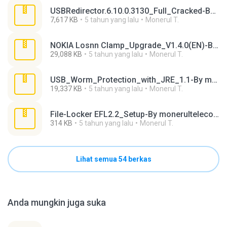
USBRedirector.6.10.0.3130_Full_Cracked-By monerultelecom.rar
7,617 KB
5 tahun yang lalu
Monerul T.
NOKIA Losnn Clamp_Upgrade_V1.4.0(EN)-By monerultelecom.rar
29,088 KB
5 tahun yang lalu
Monerul T.
USB_Worm_Protection_with_JRE_1.1-By monerultelecom.rar
19,337 KB
5 tahun yang lalu
Monerul T.
File-Locker EFL2.2_Setup-By monerultelecom.rar
314 KB
5 tahun yang lalu
Monerul T.
Lihat semua 54 berkas
Anda mungkin juga suka