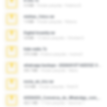
X-23x.7z
3.4 MB
9 bulan yang lalu
Federico B.
minhas_fotos.rar
1.4 MB
3 bulan yang lalu
Rebeca
Digital Insanity.rar
3.8 MB
12 tahun yang lalu
Christian D.
hide vedio.7z
379.3 MB
8 tahun yang lalu
munna E.
whatsapp backups -20260410T160335Z-3-001.zip
335.7 MB
4 bulan yang lalu
Maria
novia_en_trio.rar
14.9 MB
5 bulan yang lalu
Rodri R.
65536533_Conversa_do_WhatsApp_com_Meu_Esposo.zip
262.1 MB
17 hari yang lalu
desomar T.