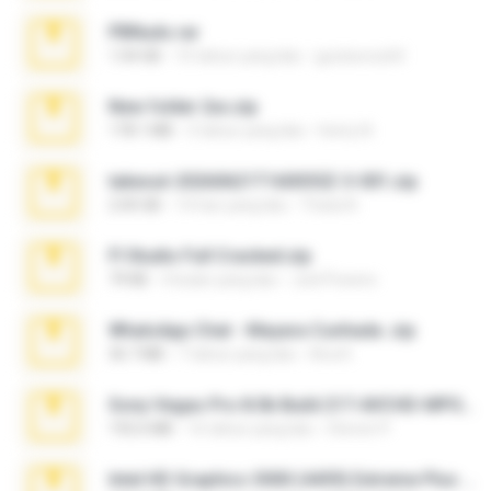
PBNuds.rar
1.04 GB
10 tahun yang lalu
gustavocs64
New folder 2xx.zip
178.1 MB
3 tahun yang lalu
henry N.
takeout-20260621T160055Z-3-001.zip
2.00 GB
14 hari yang lalu
Thata N.
Fl Studio Full Cracked.zip
79 KB
4 bulan yang lalu
Joel Powers
WhatsApp Chat - Mayara Cunhada .zip
36.7 MB
7 tahun yang lalu
Ana K.
Sony Vegas Pro 8.0b Build 217-AVCHD-MPG-AC3 FIXED.7z
192.6 MB
16 tahun yang lalu
Steven P.
Intel HD Graphics 3000 (4459) Extreme Plus 2.0.zip