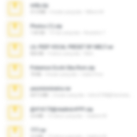
milly.zip
31.0 MB
6 bulan yang lalu
Milene M.
Photos (1).zip
1.60 GB
15 hari yang lalu
Anacleto T.
LIL PEEP VOCAL PRESET BY MELT.rar
826 KB
4 tahun yang lalu
Melt ..
Pokemon Ecchi Gba Rom.zip
70 KB
4 bulan yang lalu
Caleb Price
yasminmineira.rar
647.5 MB
2 bulan yang lalu
letiro5708@fanchatu.com
@#16173@vladimir#!!!!!!.zip
2.6 MB
10 tahun yang lalu
vladimir M.
777.rar
2.0 MB
10 tahun yang lalu
vladimir M.