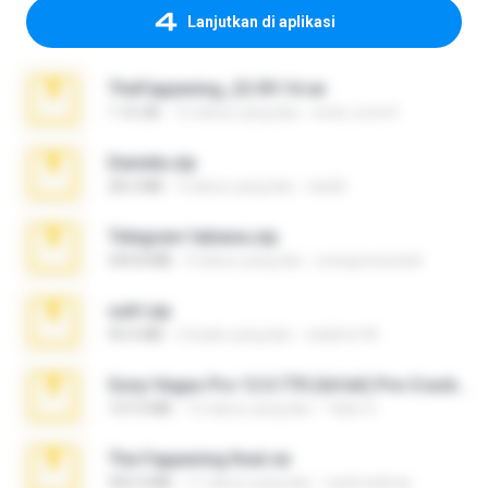
Lanjutkan di aplikasi
TheFappening_22.09.14.rar
1.16 GB
12 tahun yang lalu
erick_lover4
Daniela.zip
28.2 MB
3 tahun yang lalu
ela26
Telegram fabiana.zip
244.8 MB
4 tahun yang lalu
yrangravanatal
ouh!.zip
95.6 MB
2 bulan yang lalu
vladimir M.
Sony Vegas Pro 12.0.770 (64-bit) Pre-Cracked.zip
137.0 MB
12 tahun yang lalu
Tales S.
The Fappening final.rar
302.4 MB
11 tahun yang lalu
raulmedinax