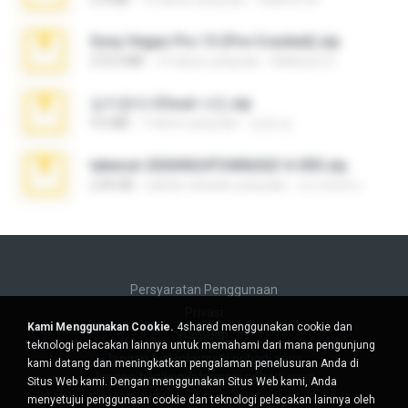
Sony Vegas Pro 13 (Pre-Cracked).zip
272.0 MB
10 tahun yang lalu
Mellicent D.
김지윤의 iCloud 사진.zip
9.6 MB
7 tahun yang lalu
성경 김.
takeout-20260624T040626Z-6-003.zip
2.00 GB
sekitar sebulan yang lalu
อรรถพงษ์ บ.
Persyaratan Penggunaan
Privasi
Kami Menggunakan Cookie.
4shared menggunakan cookie dan
Bantuan
teknologi pelacakan lainnya untuk memahami dari mana pengunjung
Jangan jual informasi pribadi saya
kami datang dan meningkatkan pengalaman penelusuran Anda di
Jangan bagikan informasi pribadi saya
Situs Web kami. Dengan menggunakan Situs Web kami, Anda
menyetujui penggunaan cookie dan teknologi pelacakan lainnya oleh