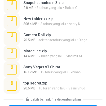
Snapchat nudes n 3.zip
2.8 MB
8 tahun yang lalu
Baixar Q.
New folder xx.zip
808.4 MB
3 tahun yang lalu
henry N.
Camera Roll.zip
70.5 MB
sekitar setahun yang lalu
Diego
Marceline.zip
14.4 MB
2 bulan yang lalu
vladimir M.
Sony Vegas v7.0b.rar
167.2 MB
15 tahun yang lalu
khinao
top secret.zip
20.6 MB
10 bulan yang lalu
Vasni Vhuo
Lebih banyak file disembunyikan