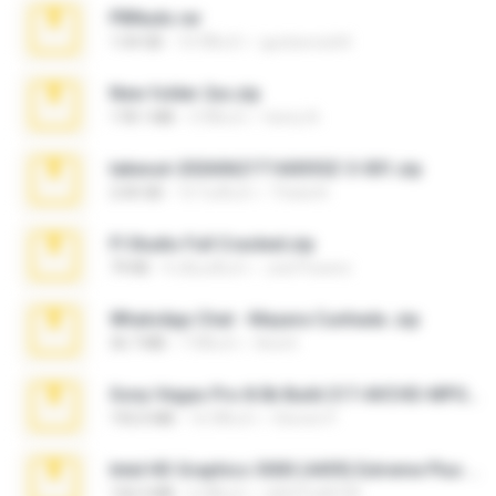
PBNuds.rar
1.04 GB
10 ปีที่แล้ว
gustavocs64
New folder 2xx.zip
178.1 MB
3 ปีที่แล้ว
henry N.
takeout-20260621T160055Z-3-001.zip
2.00 GB
14 วันที่แล้ว
Thata N.
Fl Studio Full Cracked.zip
79 KB
4 เดือนที่แล้ว
Joel Powers
WhatsApp Chat - Mayara Cunhada .zip
36.7 MB
7 ปีที่แล้ว
Ana K.
Sony Vegas Pro 8.0b Build 217-AVCHD-MPG-AC3 FIXED.7z
192.6 MB
16 ปีที่แล้ว
Steven P.
Intel HD Graphics 3000 (4459) Extreme Plus 2.0.zip
126.5 MB
6 ปีที่แล้ว
nIGHTmAYOR