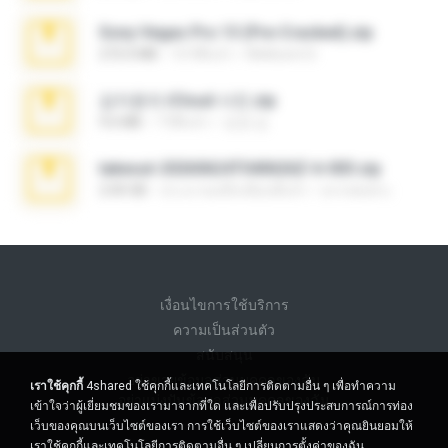
Sony Vegas Pro 13 (Pre-Cracked).zip
272.0 MB
10 ปีที่แล้ว
Mellicent D.
김지윤의 iCloud 사진.zip
9.6 MB
7 ปีที่แล้ว
성경 김.
takeout-20260624T040626Z-6-003.zip
2.00 GB
ประมาณหนึ่งเดือนที่แล้ว
อรรถพงษ์ บ.
เงื่อนไขการใช้บริการ
ความเป็นส่วนตัว
สนับสนุน
อย่าขายข้อมูลส่วนบุคคลของฉัน
เราใช้คุกกี้
4shared ใช้คุกกี้และเทคโนโลยีการติดตามอื่น ๆ เพื่อทำความ
อย่าแบ่งปันข้อมูลส่วนบุคคลของฉัน
เข้าใจว่าผู้เยี่ยมชมของเรามาจากที่ใด และเพื่อปรับปรุงประสบการณ์การท่อง
เว็บของคุณบนเว็บไซต์ของเรา การใช้เว็บไซต์ของเราแสดงว่าคุณยินยอมให้
เราใช้คุกกี้และเทคโนโลยีการติดตามอื่น ๆ
เปลี่ยนการตั้งค่าของฉัน