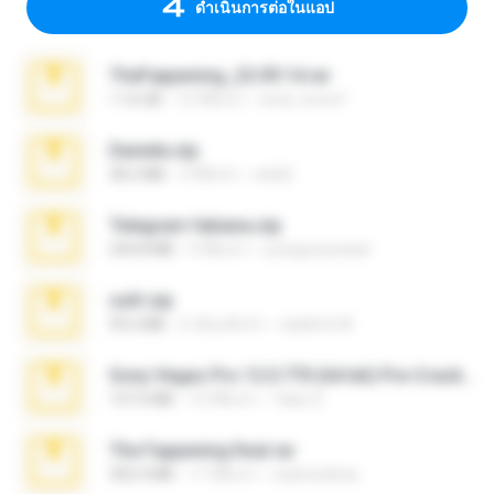
ดำเนินการต่อในแอป
TheFappening_22.09.14.rar
1.16 GB
12 ปีที่แล้ว
erick_lover4
Daniela.zip
28.2 MB
3 ปีที่แล้ว
ela26
Telegram fabiana.zip
244.8 MB
4 ปีที่แล้ว
yrangravanatal
ouh!.zip
95.6 MB
2 เดือนที่แล้ว
vladimir M.
Sony Vegas Pro 12.0.770 (64-bit) Pre-Cracked.zip
137.0 MB
12 ปีที่แล้ว
Tales S.
The Fappening final.rar
302.4 MB
11 ปีที่แล้ว
raulmedinax