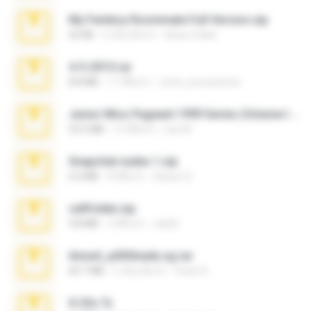
My Femboy Roommate Full Version.zip
62 KB
5 เดือนที่แล้ว
Beau Collier
4-5-2015.rar
8.8 MB
11 ปีที่แล้ว
extra_precautions
Junior Miss Pageant 1999 Series (Volume I Part I NC 6).7z
53.5 MB
12 ปีที่แล้ว
luis M.
Snapchat nudes 1.zip
6.0 MB
8 ปีที่แล้ว
Baixar Q.
cellfolder.zip
9.8 MB
3 ปีที่แล้ว
ela26
Anna4_yd3t0nada.sg.rar
60.7 MB
5 เดือนที่แล้ว
Rodri R.
X-23x.7z