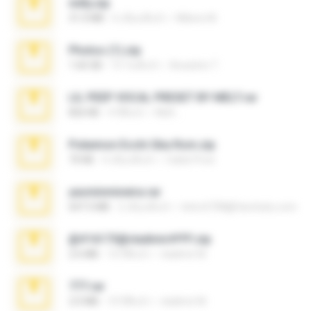
milly.zip
31.0 MB
6 เดือนที่แล้ว
Milene M.
Photos (1).zip
1.60 GB
15 วันที่แล้ว
Anacleto T.
LIL PEEP VOCAL PRESET BY MELT.rar
826 KB
4 ปีที่แล้ว
Melt ..
Pokemon Ecchi Gba Rom.zip
70 KB
4 เดือนที่แล้ว
Caleb Price
yasminmineira.rar
647.5 MB
2 เดือนที่แล้ว
letiro5708@fanchatu.com
@#16173@vladimir#!!!!!!.zip
2.6 MB
10 ปีที่แล้ว
vladimir M.
777.rar
2.0 MB
10 ปีที่แล้ว
vladimir M.