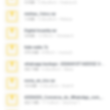
3.4 MB
9 เดือนที่แล้ว
Federico B.
minhas_fotos.rar
1.4 MB
3 เดือนที่แล้ว
Rebeca
Digital Insanity.rar
3.8 MB
12 ปีที่แล้ว
Christian D.
hide vedio.7z
379.3 MB
8 ปีที่แล้ว
munna E.
whatsapp backups -20260410T160335Z-3-001.zip
335.7 MB
4 เดือนที่แล้ว
Maria
novia_en_trio.rar
14.9 MB
5 เดือนที่แล้ว
Rodri R.
65536533_Conversa_do_WhatsApp_com_Meu_Esposo.zip
262.1 MB
17 วันที่แล้ว
desomar T.