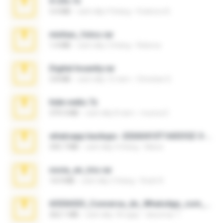
X-23x.7z
3.4 MB
cách đây 9 tháng
Federico B.
minhas_fotos.rar
1.4 MB
cách đây 3 tháng
Rebeca
Digital Insanity.rar
3.8 MB
cách đây 12 năm
Christian D.
hide vedio.7z
379.3 MB
cách đây 8 năm
munna E.
whatsapp backups -20260410T160335Z-3-001.zip
335.7 MB
cách đây 4 tháng
Maria
novia_en_trio.rar
14.9 MB
cách đây 5 tháng
Rodri R.
65536533_Conversa_do_WhatsApp_com_Meu_Esposo.zip
262.1 MB
cách đây 18 ngày
desomar T.