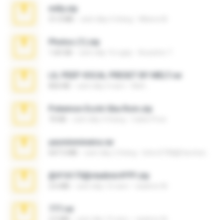
milly.zip
31.0 MB
cách đây 6 tháng
Milene M.
Photos (1).zip
1.60 GB
cách đây 16 ngày
Anacleto T.
LIL PEEP VOCAL PRESET BY MELT.rar
826 KB
cách đây 4 năm
Melt ..
Pokemon Ecchi Gba Rom.zip
70 KB
cách đây 4 tháng
Caleb Price
yasminmineira.rar
647.5 MB
cách đây 2 tháng
letiro5708@fanchatu.com
@#16173@vladimir#!!!!!!.zip
2.6 MB
cách đây 10 năm
vladimir M.
777.rar
2.0 MB
cách đây 10 năm
vladimir M.