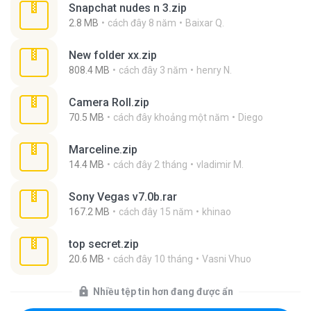
Snapchat nudes n 3.zip
2.8 MB
cách đây 8 năm
Baixar Q.
New folder xx.zip
808.4 MB
cách đây 3 năm
henry N.
Camera Roll.zip
70.5 MB
cách đây khoảng một năm
Diego
Marceline.zip
14.4 MB
cách đây 2 tháng
vladimir M.
Sony Vegas v7.0b.rar
167.2 MB
cách đây 15 năm
khinao
top secret.zip
20.6 MB
cách đây 10 tháng
Vasni Vhuo
Nhiều tệp tin hơn đang được ẩn