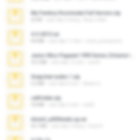
My Femboy Roommate Full Version.zip
62 KB
cách đây 5 tháng
Beau Collier
4-5-2015.rar
8.8 MB
cách đây 11 năm
extra_precautions
Junior Miss Pageant 1999 Series (Volume I Part I NC 6).7z
53.5 MB
cách đây 12 năm
luis M.
Snapchat nudes 1.zip
6.0 MB
cách đây 8 năm
Baixar Q.
cellfolder.zip
9.8 MB
cách đây 3 năm
ela26
Anna4_yd3t0nada.sg.rar
60.7 MB
cách đây 5 tháng
Rodri R.