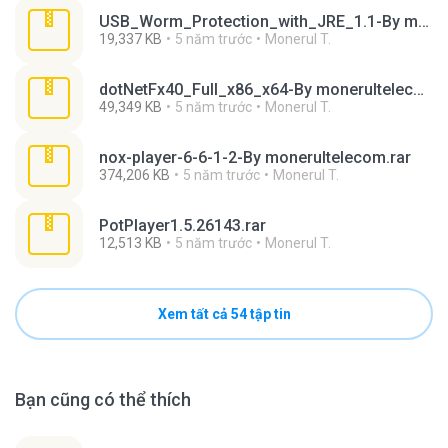
USB_Worm_Protection_with_JRE_1.1-By monerultelecom.rar
19,337 KB
5 năm trước
Monerul T.
dotNetFx40_Full_x86_x64-By monerultelecom.rar
49,349 KB
5 năm trước
Monerul T.
nox-player-6-6-1-2-By monerultelecom.rar
374,206 KB
5 năm trước
Monerul T.
PotPlayer1.5.26143.rar
12,513 KB
5 năm trước
Monerul T.
Xem tất cả 54 tập tin
Bạn cũng có thể thích