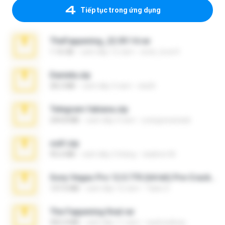
Tiếp tục trong ứng dụng
TheFappening_22.09.14.rar
1.16 GB
cách đây 12 năm
erick_lover4
Daniela.zip
28.2 MB
cách đây 3 năm
ela26
Telegram fabiana.zip
244.8 MB
cách đây 4 năm
yrangravanatal
ouh!.zip
95.6 MB
cách đây 2 tháng
vladimir M.
Sony Vegas Pro 12.0.770 (64-bit) Pre-Cracked.zip
137.0 MB
cách đây 12 năm
Tales S.
The Fappening final.rar
302.4 MB
cách đây 11 năm
raulmedinax