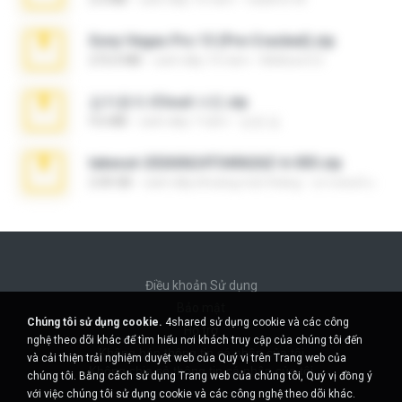
Sony Vegas Pro 13 (Pre-Cracked).zip
272.0 MB
cách đây 10 năm
Mellicent D.
김지윤의 iCloud 사진.zip
9.6 MB
cách đây 7 năm
성경 김.
takeout-20260624T040626Z-6-003.zip
2.00 GB
cách đây khoảng một tháng
อรรถพงษ์ บ.
Điều khoản Sử dụng
Bảo mật
Chúng tôi sử dụng cookie.
4shared sử dụng cookie và các công
Hỗ trợ
nghệ theo dõi khác để tìm hiểu nơi khách truy cập của chúng tôi đến
Không bán thông tin cá nhân của tôi
và cải thiện trải nghiệm duyệt web của Quý vị trên Trang web của
Không chia sẻ thông tin cá nhân của tôi
chúng tôi. Bằng cách sử dụng Trang web của chúng tôi, Quý vị đồng ý
với việc chúng tôi sử dụng cookie và các công nghệ theo dõi khác.