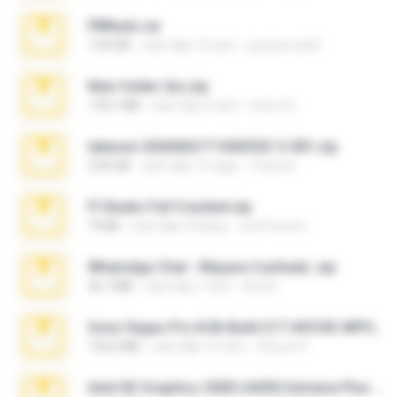
PBNuds.rar
1.04 GB
cách đây 10 năm
gustavocs64
New folder 2xx.zip
178.1 MB
cách đây 3 năm
henry N.
takeout-20260621T160055Z-3-001.zip
2.00 GB
cách đây 15 ngày
Thata N.
Fl Studio Full Cracked.zip
79 KB
cách đây 4 tháng
Joel Powers
WhatsApp Chat - Mayara Cunhada .zip
36.7 MB
cách đây 7 năm
Ana K.
Sony Vegas Pro 8.0b Build 217-AVCHD-MPG-AC3 FIXED.7z
192.6 MB
cách đây 16 năm
Steven P.
Intel HD Graphics 3000 (4459) Extreme Plus 2.0.zip