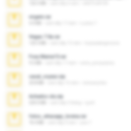
126.5 MB
cách đây 6 năm
nIGHTmAYOR
virgem.rar
4.4 MB
cách đây 17 năm
Lucinei 7.
Vegas 7.0a.rar
120.3 MB
cách đây 15 năm
boyisadangerzone
Foxy Mama15.rar
9.5 MB
cách đây 17 năm
extra_precautions
casal_voyeur.zip
20.8 MB
cách đây 15 năm
netowescher
Achados sla.zip
220.0 MB
cách đây 5 tháng
Lya K.
fotos_whasapp_lorena.rar
76.4 MB
cách đây 4 năm
jose T.