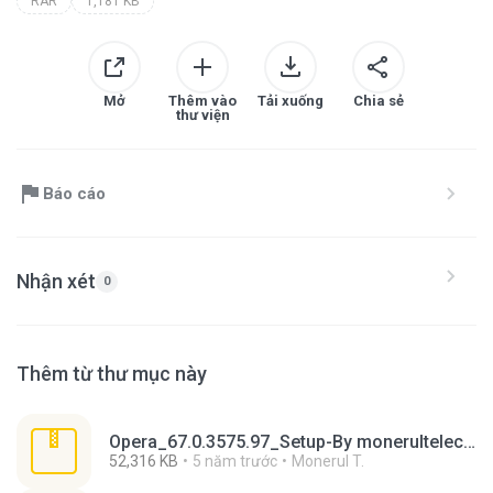
RAR
1,181 KB
Mở
Thêm vào
Tải xuống
Chia sẻ
thư viện
Báo cáo
Nhận xét
0
Thêm từ thư mục này
Opera_67.0.3575.97_Setup-By monerultelecom.rar
52,316 KB
5 năm trước
Monerul T.