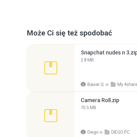
Może Ci się też spodobać
Snapchat nudes n 3.zi
2.8 MB
Baixar Q.
w
My 4shar
Camera Roll.zip
70.5 MB
Diego
w
DIEGO PC