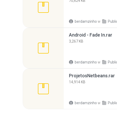
70,624 KB
berdamzinho
w
Publi
Android - Fade In.rar
3,267 KB
berdamzinho
w
Publi
ProjetosNetbeans.rar
14,914 KB
berdamzinho
w
Publi