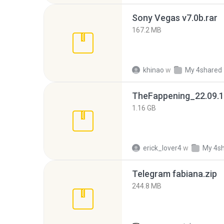
Sony Vegas v7.0b.rar
167.2 MB
khinao
w
My 4shared
TheFappening_22.09.1
1.16 GB
erick_lover4
w
My 4s
Telegram fabiana.zip
244.8 MB