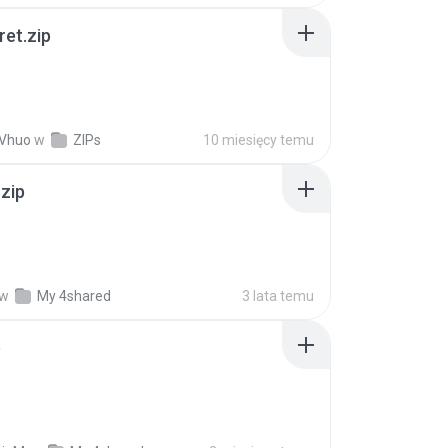
ret.zip
 Vhuo
w
ZIPs
10 miesięcy temu
.zip
w
My 4shared
3 lata temu
p