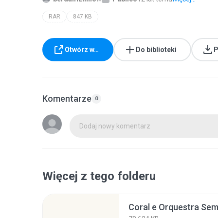
RAR
847 KB
Otwórz w…
Do biblioteki
P
Komentarze
0
Dodaj nowy komentarz
Więcej z tego folderu