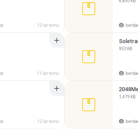
6,850 KB
co
12 lat temu
berda
Soletra
953 KB
co
11 lat temu
berda
2048Me
1,479 KB
co
12 lat temu
berda