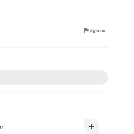
Zgłosić
ar