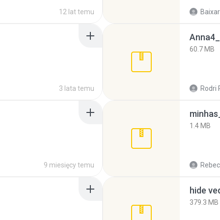
12 lat temu
Baixar
Anna4_
60.7 MB
3 lata temu
Rodri 
minhas_
1.4 MB
9 miesięcy temu
Rebec
hide ve
379.3 MB