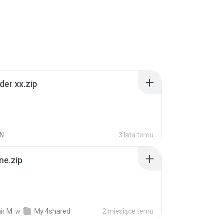
der xx.zip
N.
3 lata temu
ne.zip
ir M.
w
My 4shared
2 miesiące temu