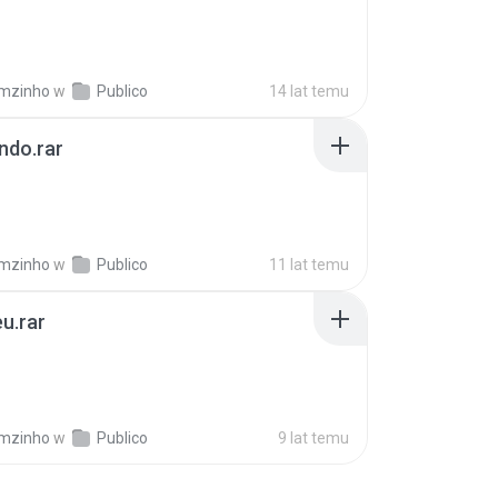
mzinho
w
Publico
14 lat temu
ndo.rar
mzinho
w
Publico
11 lat temu
u.rar
mzinho
w
Publico
9 lat temu