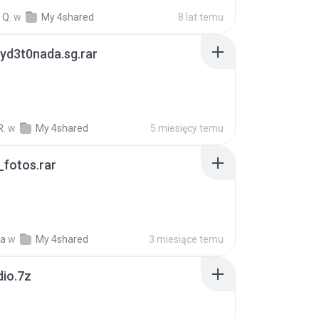
 Q.
w
My 4shared
8 lat temu
yd3t0nada.sg.rar
R.
w
My 4shared
5 miesięcy temu
fotos.rar
a
w
My 4shared
3 miesiące temu
dio.7z