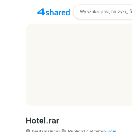
Hotel.rar
berdamzinho
w
Publico
12 lat temu
więcej...