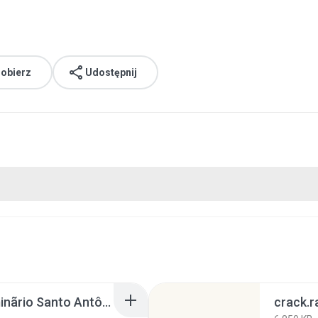
obierz
Udostępnij
Coral e Orquestra Seminãrio Santo Antônio.rar
crack.r