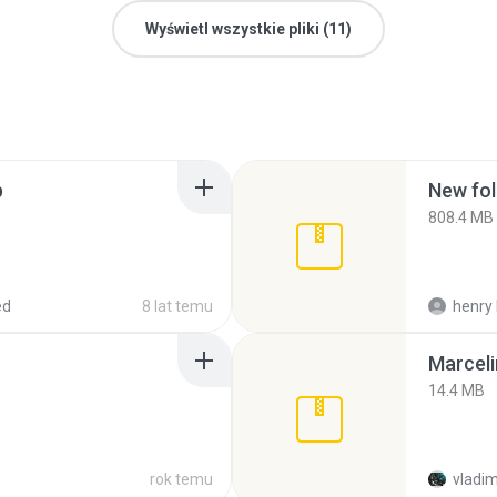
Wyświetl wszystkie pliki (11)
p
New fol
808.4 MB
ed
8 lat temu
henry 
Marceli
14.4 MB
rok temu
vladim