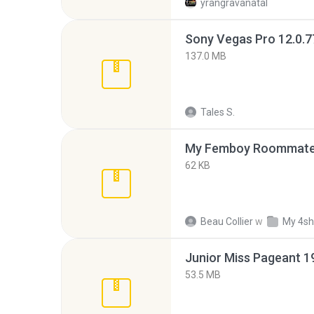
yrangravanatal
137.0 MB
Tales S.
My Femboy Roommate F
62 KB
Beau Collier
w
My 4sh
53.5 MB