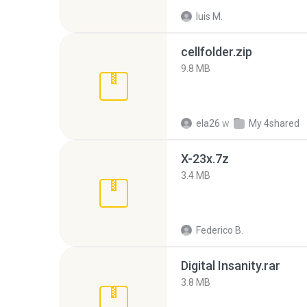
luis M.
cellfolder.zip
9.8 MB
ela26
w
My 4shared
X-23x.7z
3.4 MB
Federico B.
Digital Insanity.rar
3.8 MB