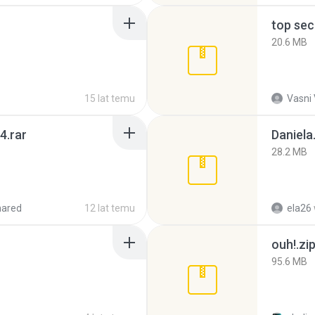
top sec
20.6 MB
15 lat temu
Vasni
4.rar
Daniela
28.2 MB
hared
12 lat temu
ela26
ouh!.zi
95.6 MB