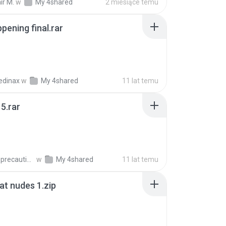
ir M.
w
My 4shared
2 miesiące temu
pening final.rar
edinax
w
My 4shared
11 lat temu
5.rar
extra_precautions
w
My 4shared
11 lat temu
t nudes 1.zip