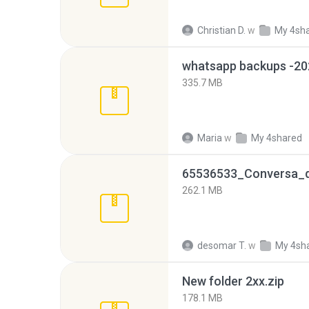
Christian D.
w
My 4sh
335.7 MB
Maria
w
My 4shared
262.1 MB
desomar T.
w
My 4sh
New folder 2xx.zip
178.1 MB