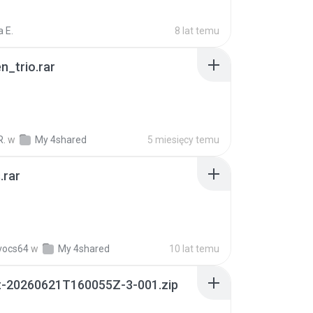
 E.
8 lat temu
n_trio.rar
R.
w
My 4shared
5 miesięcy temu
.rar
vocs64
w
My 4shared
10 lat temu
t-20260621T160055Z-3-001.zip