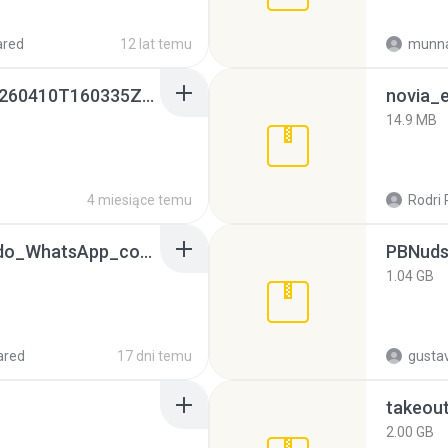
ared
12 lat temu
munna
whatsapp backups -20260410T160335Z-3-001.zip
novia_e
14.9 MB
4 miesiące temu
Rodri 
65536533_Conversa_do_WhatsApp_com_Meu_Esposo.zip
PBNuds
1.04 GB
ared
17 dni temu
gusta
takeou
2.00 GB