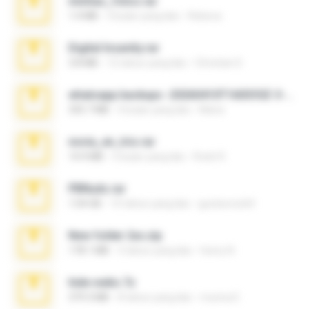
minhas_fotos.rar
1.4 MB
3 bulan yang lalu
Rebeca
Digital Insanity.rar
3.8 MB
12 tahun yang lalu
Christian D.
whatsapp backups -20260410T160335Z-3-001.zip
335.7 MB
4 bulan yang lalu
Maria
novia_en_trio.rar
14.9 MB
5 bulan yang lalu
Rodri R.
PBNuds.rar
1.04 GB
10 tahun yang lalu
gustavocs64
New folder 2xx.zip
178.1 MB
3 tahun yang lalu
henry N.
hide vedio.7z
379.3 MB
8 tahun yang lalu
munna E.