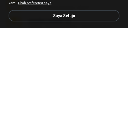
L3150.rar
kami.
Ubah preferensi saya
1.3 MB
6 bulan yang lalu
Alex P.
Saya Setuju
novinha casada1.rar
720 KB
15 tahun yang lalu
fabianointegrado
Reset L1250.rar
2.8 MB
3 bulan yang lalu
Alex P.
vazada 1.rar
241.8 MB
2 bulan yang lalu
Ulysses L.
Reset L3250.rar
2.8 MB
2 bulan yang lalu
Alex P.
Perdeu o celular.rar
323 KB
17 tahun yang lalu
plantaopiriguete
Lembranças EX!!.rar
159.6 MB
11 tahun yang lalu
Étori A.