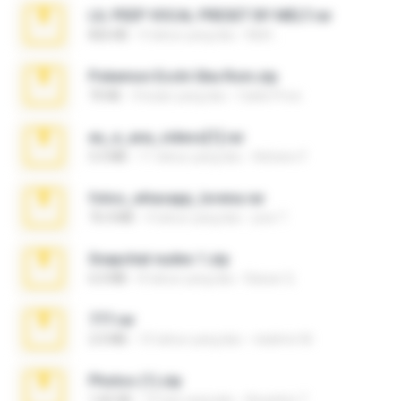
LIL PEEP VOCAL PRESET BY MELT.rar
826 KB
4 tahun yang lalu
Melt ..
Pokemon Ecchi Gba Rom.zip
70 KB
4 bulan yang lalu
Caleb Price
eu_e_ana_videos[1].rar
5.5 MB
11 tahun yang lalu
Adriano F.
fotos_whasapp_lorena.rar
76.4 MB
4 tahun yang lalu
jose T.
Snapchat nudes 1.zip
6.0 MB
8 tahun yang lalu
Baixar Q.
777.rar
2.0 MB
10 tahun yang lalu
vladimir M.
Photos (1).zip
1.60 GB
15 hari yang lalu
Anacleto T.