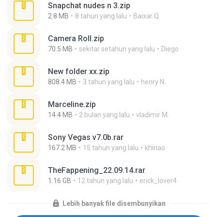
Snapchat nudes n 3.zip
2.8 MB
8 tahun yang lalu
Baixar Q.
Camera Roll.zip
70.5 MB
sekitar setahun yang lalu
Diego
New folder xx.zip
808.4 MB
3 tahun yang lalu
henry N.
Marceline.zip
14.4 MB
2 bulan yang lalu
vladimir M.
Sony Vegas v7.0b.rar
167.2 MB
15 tahun yang lalu
khinao
TheFappening_22.09.14.rar
1.16 GB
12 tahun yang lalu
erick_lover4
Lebih banyak file disembunyikan