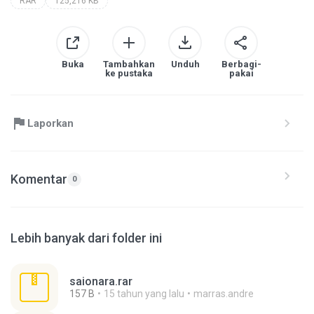
RAR
125,216 KB
Buka
Tambahkan
Unduh
Berbagi-
ke pustaka
pakai
Laporkan
Komentar
0
Lebih banyak dari folder ini
saionara.rar
157 B
15 tahun yang lalu
marras.andre