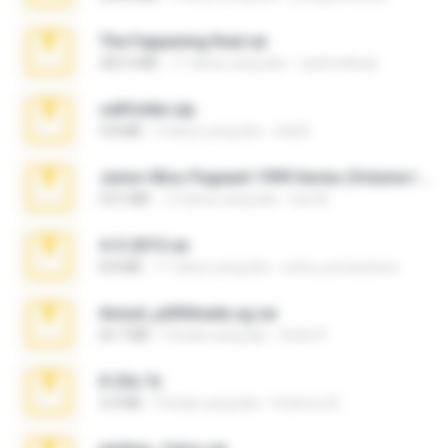
The Fappening final.rar
302.4 MB
11 tahun yang lalu
raulmedinax
cellfolder.zip
9.8 MB
3 tahun yang lalu
ela26
Junior Miss Pageant 1999 Series (Volume I Part I NC 6).7z
53.5 MB
12 tahun yang lalu
luis M.
4-5-2015.rar
8.8 MB
11 tahun yang lalu
extra_precautions
Anna4_yd3t0nada.sg.rar
60.7 MB
5 bulan yang lalu
Rodri R.
X-23x.7z
3.4 MB
9 bulan yang lalu
Federico B.