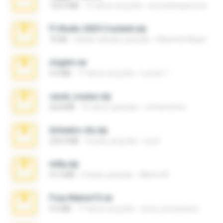
120.3 MB
15 tahun yang lalu
boyisadangerzone
Fl Studio 2025 Cracked.zip
73 KB
sekitar sebulan yang lalu
Maverick Mayer
virgem.rar
4.4 MB
17 tahun yang lalu
Lucinei 7.
casal_voyeur.zip
20.8 MB
15 tahun yang lalu
netowescher
Achados sla.zip
220.0 MB
5 bulan yang lalu
Lya K.
milly.zip
31.0 MB
6 bulan yang lalu
Milene M.
Foxy Mama15.rar
9.5 MB
17 tahun yang lalu
extra_precautions