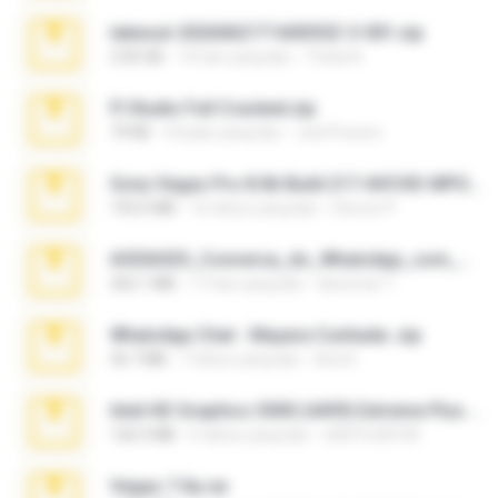
takeout-20260621T160055Z-3-001.zip
2.00 GB
14 hari yang lalu
Thata N.
Fl Studio Full Cracked.zip
79 KB
4 bulan yang lalu
Joel Powers
Sony Vegas Pro 8.0b Build 217-AVCHD-MPG-AC3 FIXED.7z
192.6 MB
16 tahun yang lalu
Steven P.
65536533_Conversa_do_WhatsApp_com_Meu_Esposo.zip
262.1 MB
17 hari yang lalu
desomar T.
WhatsApp Chat - Mayara Cunhada .zip
36.7 MB
7 tahun yang lalu
Ana K.
Intel HD Graphics 3000 (4459) Extreme Plus 2.0.zip
126.5 MB
6 tahun yang lalu
nIGHTmAYOR
Vegas 7.0a.rar