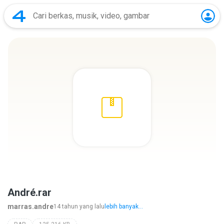
André.rar
marras.andre
14 tahun yang lalu
lebih banyak...