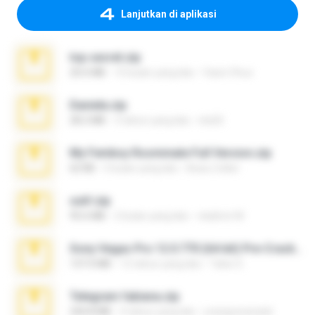
Lanjutkan di aplikasi
top secret.zip
20.6 MB
10 bulan yang lalu
Vasni Vhuo
Daniela.zip
28.2 MB
3 tahun yang lalu
ela26
My Femboy Roommate Full Version.zip
62 KB
5 bulan yang lalu
Beau Collier
ouh!.zip
95.6 MB
2 bulan yang lalu
vladimir M.
Sony Vegas Pro 12.0.770 (64-bit) Pre-Cracked.zip
137.0 MB
12 tahun yang lalu
Tales S.
Telegram fabiana.zip
244.8 MB
4 tahun yang lalu
yrangravanatal