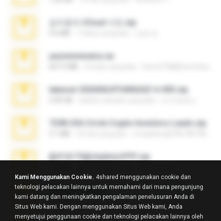
김지윤의 iCloud 사진.zip
9.6 MB
7 tahun yang lalu
성경 김.
yasminmineira.rar
647.5 MB
2 bulan yang lalu
letiro5708@fanchatu.com
takeout-20260624T040626Z-6-003.zip
2.00 GB
sekitar sebulan yang lalu
อรรถพงษ์ บ.
7258 USA Circle Crypto Investors Leads.zip
3.1 MB
22 hari yang lalu
cmqadeer@786786786
@#16173@vladimir#!!!!!!.zip
2.6 MB
10 tahun yang lalu
vladimir M.
Kami Menggunakan Cookie.
4shared menggunakan cookie dan
teknologi pelacakan lainnya untuk memahami dari mana pengunjung
amanda sfd.rar
kami datang dan meningkatkan pengalaman penelusuran Anda di
5.2 MB
7 tahun yang lalu
elton_roots
Situs Web kami. Dengan menggunakan Situs Web kami, Anda
menyetujui penggunaan cookie dan teknologi pelacakan lainnya oleh