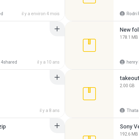
ed
il y a environ 4 mois
Rodri 
New fol
178.1 MB
 4shared
il y a 10 ans
henry 
takeou
2.00 GB
il y a 8 ans
Thata 
zip
192.6 MB