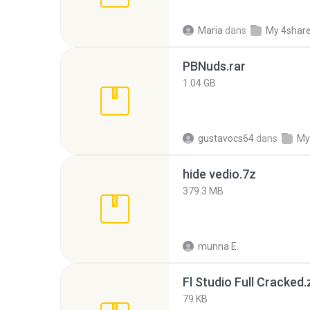
Maria
dans
My 4shar
PBNuds.rar
1.04 GB
gustavocs64
dans
My
hide vedio.7z
379.3 MB
munna E.
Fl Studio Full Cracked.
79 KB