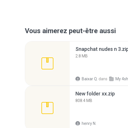
Vous aimerez peut-être aussi
Snapchat nudes n 3.zi
2.8 MB
Baixar Q.
dans
My 4s
New folder xx.zip
808.4 MB
henry N.