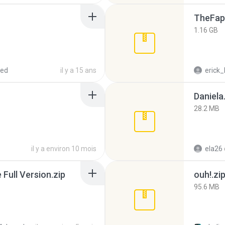
TheFap
1.16 GB
red
il y a 15 ans
erick_
Daniela
28.2 MB
il y a environ 10 mois
ela26
ull Version.zip
ouh!.zi
95.6 MB