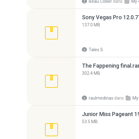
Beau Collier
dans
My 
137.0 MB
Tales S.
The Fappening final.ra
302.4 MB
raulmedinax
dans
My
53.5 MB