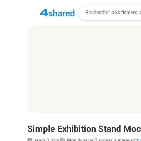
Simple Exhibition Stand Moc
aram D.
dans
Mon 4shared
7 années auparavant
pl