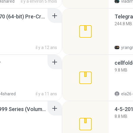
4shared
il y a environ 5 mois
vladim
Sony Vegas Pro 12.0.770 (64-bit) Pre-Cracked.zip
Telegra
244.8 MB
il y a 12 ans
yrang
r
cellfold
9.8 MB
 4shared
il y a 11 ans
ela26
Junior Miss Pageant 1999 Series (Volume I Part I NC 6).7z
4-5-201
8.8 MB