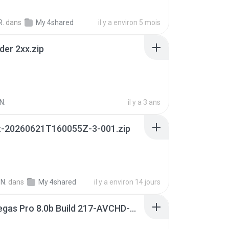
R.
dans
My 4shared
il y a environ 5 mois
der 2xx.zip
N.
il y a 3 ans
t-20260621T160055Z-3-001.zip
N.
dans
My 4shared
il y a environ 14 jours
Sony Vegas Pro 8.0b Build 217-AVCHD-MPG-AC3 FIXED.7z