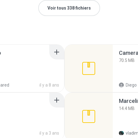
Voir tous 338 fichiers
p
Camera 
70.5 MB
hared
il y a 8 ans
Diego
Marceli
14.4 MB
il y a 3 ans
vladim