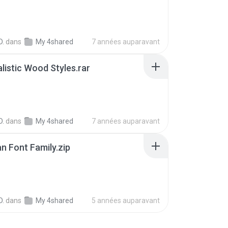
B
D.
dans
My 4shared
7 années auparavant
listic Wood Styles.rar
B
D.
dans
My 4shared
7 années auparavant
n Font Family.zip
D.
dans
My 4shared
5 années auparavant