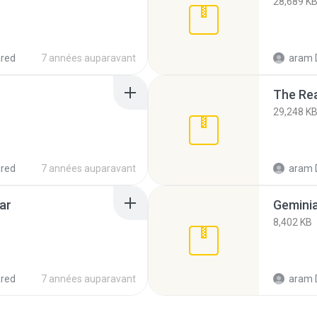
28,689 K
red
7 années auparavant
aram 
The Rea
29,248 K
red
7 années auparavant
aram 
ar
Geminia
8,402 KB
red
7 années auparavant
aram 