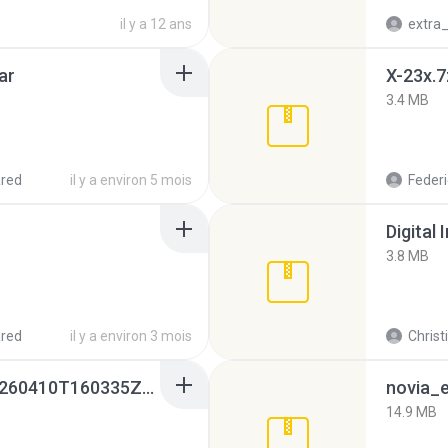
il y a 12 ans
ar
X-23x.7
3.4 MB
red
il y a environ 5 mois
Federi
Digital 
3.8 MB
red
il y a environ 3 mois
Christ
whatsapp backups -20260410T160335Z-3-001.zip
novia_e
14.9 MB