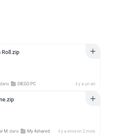
Roll.zip
dans
DIEGO PC
il y a un an
ne.zip
ir M.
dans
My 4shared
il y a environ 2 mois