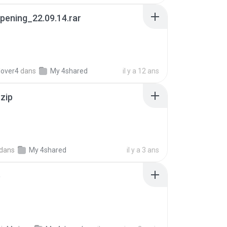
pening_22.09.14.rar
lover4
dans
My 4shared
il y a 12 ans
.zip
dans
My 4shared
il y a 3 ans
p