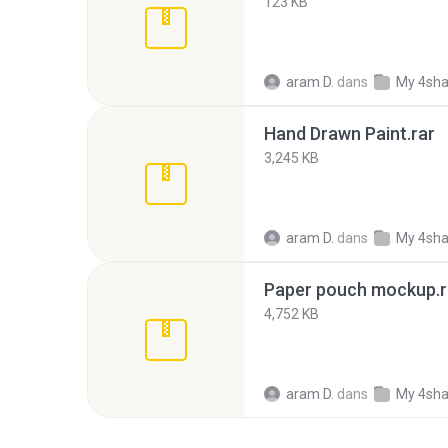
123 KB
aram D.
dans
My 4sha
Hand Drawn Paint.rar
3,245 KB
aram D.
dans
My 4sha
Paper pouch mockup.r
4,752 KB
aram D.
dans
My 4sha