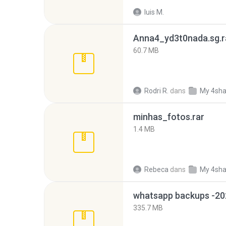
luis M.
Anna4_yd3t0nada.sg.r
60.7 MB
Rodri R.
dans
My 4sha
minhas_fotos.rar
1.4 MB
Rebeca
dans
My 4sha
335.7 MB