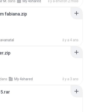
ir M.
dans
My 4shared
il y a environ 2 mois
m fabiana.zip
ravanatal
il y a 4 ans
er.zip
dans
My 4shared
il y a 3 ans
5.rar