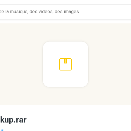
kup.rar
us...