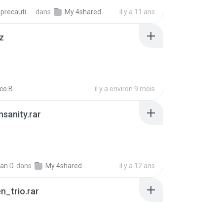
extra_precautions
dans
My 4shared
il y a 11 ans
z
co B.
il y a environ 9 mois
Insanity.rar
ian D.
dans
My 4shared
il y a 12 ans
n_trio.rar