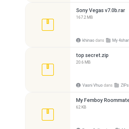
Sony Vegas v7.0b.rar
167.2 MB
khinao
dans
My 4sha
top secret.zip
20.6 MB
Vasni Vhuo
dans
ZIPs
My Femboy Roommate F
62 KB