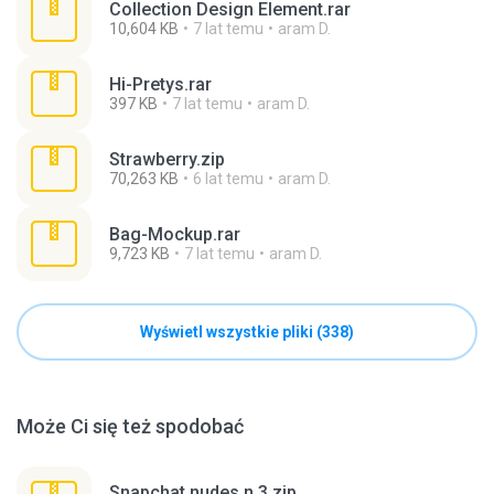
Collection Design Element.rar
10,604 KB
7 lat temu
aram D.
Hi-Pretys.rar
397 KB
7 lat temu
aram D.
Strawberry.zip
70,263 KB
6 lat temu
aram D.
Bag-Mockup.rar
9,723 KB
7 lat temu
aram D.
Wyświetl wszystkie pliki (338)
Może Ci się też spodobać
Snapchat nudes n 3.zip