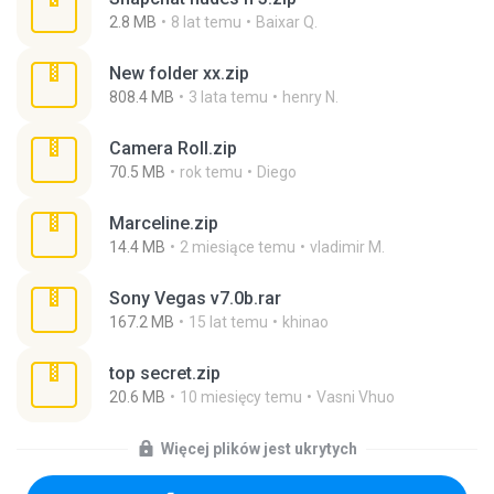
2.8 MB
8 lat temu
Baixar Q.
New folder xx.zip
808.4 MB
3 lata temu
henry N.
Camera Roll.zip
70.5 MB
rok temu
Diego
Marceline.zip
14.4 MB
2 miesiące temu
vladimir M.
Sony Vegas v7.0b.rar
167.2 MB
15 lat temu
khinao
top secret.zip
20.6 MB
10 miesięcy temu
Vasni Vhuo
Więcej plików jest ukrytych