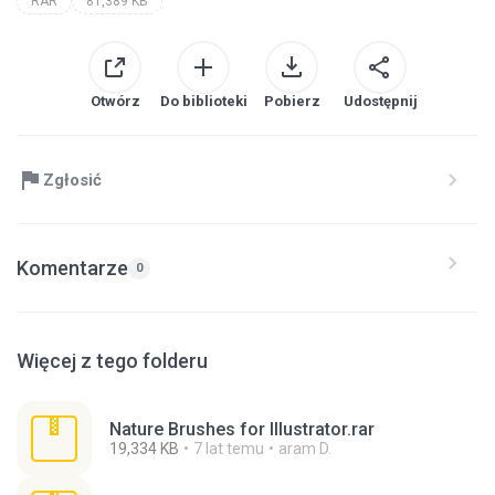
RAR
81,389 KB
Otwórz
Do biblioteki
Pobierz
Udostępnij
Zgłosić
Komentarze
0
Więcej z tego folderu
Nature Brushes for Illustrator.rar
19,334 KB
7 lat temu
aram D.