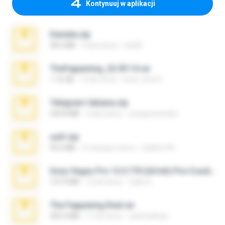
Kontynuuj w aplikacji
Daniela.zip
28.2 MB
3 lata temu
ela26
TheFappening_22.09.14.rar
1.16 GB
12 lat temu
erick_lover4
Telegram fabiana.zip
244.8 MB
4 lata temu
yrangravanatal
ouh!.zip
95.6 MB
2 miesiące temu
vladimir M.
Sony Vegas Pro 12.0.770 (64-bit) Pre-Cracked.zip
137.0 MB
12 lat temu
Tales S.
The Fappening final.rar
302.4 MB
11 lat temu
raulmedinax