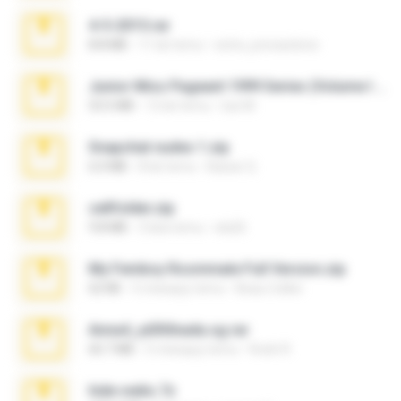
4-5-2015.rar
8.8 MB
11 lat temu
extra_precautions
Junior Miss Pageant 1999 Series (Volume I Part I NC 6).7z
53.5 MB
12 lat temu
luis M.
Snapchat nudes 1.zip
6.0 MB
8 lat temu
Baixar Q.
cellfolder.zip
9.8 MB
3 lata temu
ela26
My Femboy Roommate Full Version.zip
62 KB
5 miesięcy temu
Beau Collier
Anna4_yd3t0nada.sg.rar
60.7 MB
5 miesięcy temu
Rodri R.
hide vedio.7z