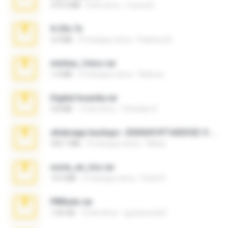
379.3 MB
8 lat temu
munna E.
X-23x.7z
3.4 MB
9 miesięcy temu
Federico B.
minhas_fotos.rar
1.4 MB
3 miesiące temu
Rebeca
Digital Insanity.rar
3.8 MB
12 lat temu
Christian D.
whatsapp backups -20260410T160335Z-3-001.zip
335.7 MB
4 miesiące temu
Maria
novia_en_trio.rar
14.9 MB
5 miesięcy temu
Rodri R.
PBNuds.rar
1.04 GB
10 lat temu
gustavocs64