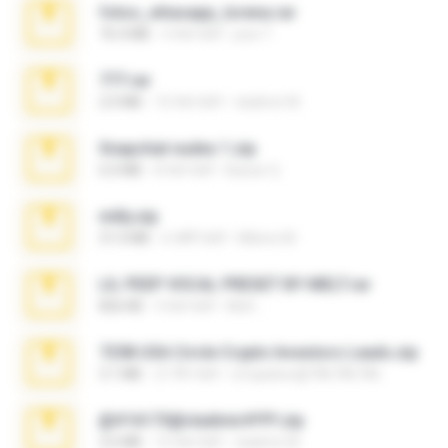
fotos_whasapp_lorena.rar
76.4 MB
4 साल पहले
jose T.
777.rar
2.0 MB
10 साल पहले
vladimir M.
Snapchat nudes 1.zip
6.0 MB
8 साल पहले
Baixar Q.
milly.zip
31.0 MB
6 महीने पहले
Milene M.
LIL PEEP VOCAL PRESET BY MELT.rar
826 KB
4 साल पहले
Melt ..
7258 USA Circle Crypto Investors Leads.zip
3.1 MB
21 दिन पहले
cmqadeer@786786786
@#16173@vladimir#!!!!!!.zip
2.6 MB
10 साल पहले
vladimir M.