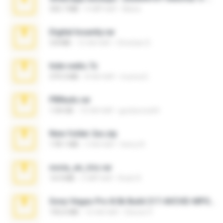
335.7 MB
4 महीने पहले
Maria
Digital Insanity.rar
3.8 MB
12 साल पहले
Christian D.
hide vedio.7z
379.3 MB
8 साल पहले
munna E.
PBNuds.rar
1.04 GB
10 साल पहले
gustavocs64
New folder 2xx.zip
178.1 MB
3 साल पहले
henry N.
novia_en_trio.rar
14.9 MB
5 महीने पहले
Rodri R.
Sony Vegas Pro 8.0b Build 217-AVCHD-MPG-AC3 FIXED.7z
192.6 MB
16 साल पहले
Steven P.