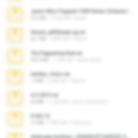
Junior Miss Pageant 1999 Series (Volume I Part I NC 6).7z
53.5 MB
12 साल पहले
luis M.
Anna4_yd3t0nada.sg.rar
60.7 MB
5 महीने पहले
Rodri R.
The Fappening final.rar
302.4 MB
11 साल पहले
raulmedinax
minhas_fotos.rar
1.4 MB
2 महीने पहले
Rebeca
4-5-2015.rar
8.8 MB
11 साल पहले
extra_precautions
X-23x.7z
3.4 MB
9 महीने पहले
Federico B.
whatsapp backups -20260410T160335Z-3-001.zip