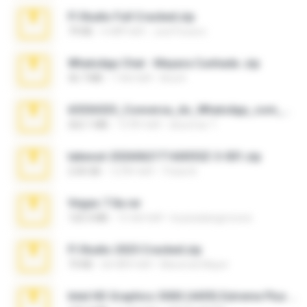
Fl Studio Full Cracked.zip
79 KB
4 महीने पहले
Joel Powers
WhatsApp Chat - Mayara Cunhada .zip
36.7 MB
7 साल पहले
Ana K.
65536533_Conversa_do_WhatsApp_com_Meu_Esposo.zip
262.1 MB
15 दिन पहले
desomar T.
takeout-20260621T160055Z-3-001.zip
2.00 GB
12 दिन पहले
Thata N.
Vegas 7.0a.rar
120.3 MB
15 साल पहले
boyisadangerzone
Fl Studio 2025 Cracked.zip
73 KB
एक महीना पहले
Maverick Mayer
Intel HD Graphics 3000 (4459) Extreme Plus 2.0.zip