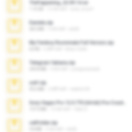
TheFappening_22.09.14.rar
1.16 GB
12 साल पहले
erick_lover4
Daniela.zip
28.2 MB
3 साल पहले
ela26
My Femboy Roommate Full Version.zip
62 KB
5 महीने पहले
Beau Collier
Telegram fabiana.zip
244.8 MB
4 साल पहले
yrangravanatal
ouh!.zip
95.6 MB
2 महीने पहले
vladimir M.
Sony Vegas Pro 12.0.770 (64-bit) Pre-Cracked.zip
137.0 MB
12 साल पहले
Tales S.
cellfolder.zip
9.8 MB
3 साल पहले
ela26