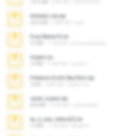
126.5 MB
6 साल पहले
nIGHTmAYOR
Achados sla.zip
220.0 MB
5 महीने पहले
Lya K.
Foxy Mama15.rar
9.5 MB
17 साल पहले
extra_precautions
virgem.rar
4.4 MB
17 साल पहले
Lucinei 7.
Pokemon Ecchi Gba Rom.zip
70 KB
4 महीने पहले
Caleb Price
casal_voyeur.zip
20.8 MB
15 साल पहले
netowescher
eu_e_ana_videos[1].rar
5.5 MB
11 साल पहले
Adriano F.