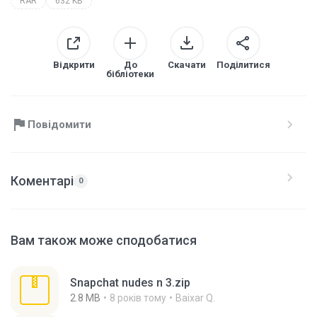
RAR
632 KB
Відкрити
До
Скачати
Поділитися
бібліотеки
Повідомити
Коментарі
0
Вам також може сподобатися
Snapchat nudes n 3.zip
2.8 MB
8 років тому
Baixar Q.