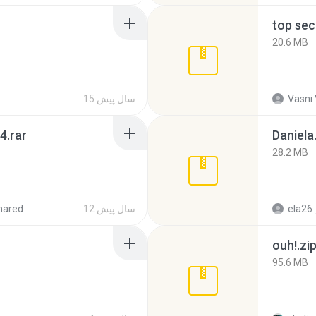
top sec
20.6 MB
Vasni
15 سال پیش
4.rar
Daniela
28.2 MB
ela26
12 سال پیش
hared
ouh!.zi
95.6 MB