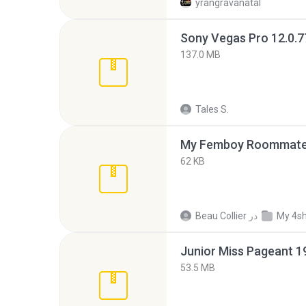
yrangravanatal
137.0 MB
Tales S.
My Femboy Roommate F
62 KB
My 4s
در
Beau Collier
53.5 MB