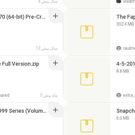
vladim
4 سال پیش
Sony Vegas Pro 12.0.770 (64-bit) Pre-Cracked.zip
The Fap
302.4 MB
raulm
12 سال پیش
ull Version.zip
4-5-201
8.8 MB
5 ماه پیش
hared
Junior Miss Pageant 1999 Series (Volume I Part I NC 6).7z
Snapcha
6.0 MB