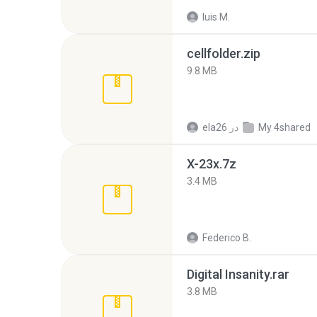
luis M.
cellfolder.zip
9.8 MB
My 4shared
در
ela26
X-23x.7z
3.4 MB
Federico B.
Digital Insanity.rar
3.8 MB