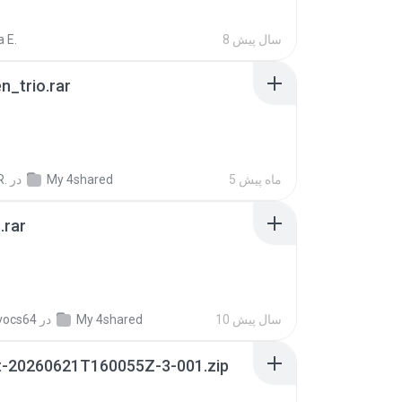
8 سال پیش
 E.
n_trio.rar
5 ماه پیش
My 4shared
در
R.
.rar
10 سال پیش
My 4shared
در
vocs64
t-20260621T160055Z-3-001.zip