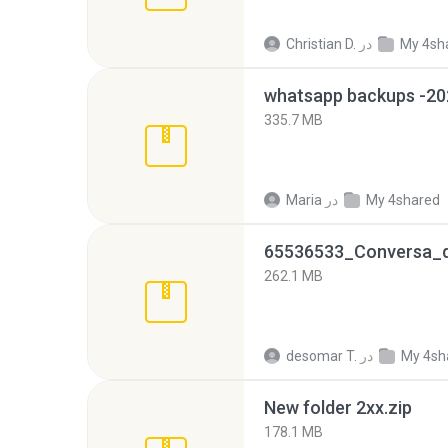
My 4sh
در
Christian D.
335.7 MB
My 4shared
در
Maria
262.1 MB
My 4sh
در
desomar T.
New folder 2xx.zip
178.1 MB