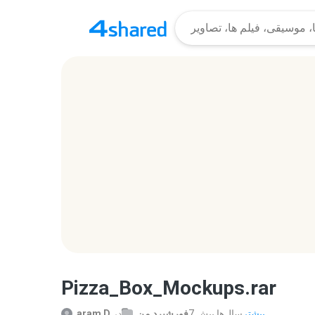
Pizza_Box_Mockups.rar
بیشتر...
7 سال‌ها پیش
فورشیرد من
در
aram D.