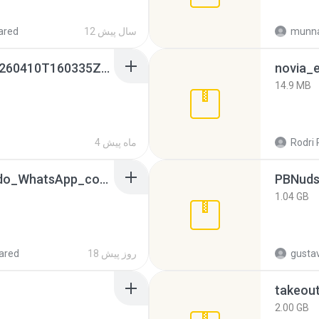
munna
12 سال پیش
ared
whatsapp backups -20260410T160335Z-3-001.zip
novia_e
14.9 MB
Rodri 
4 ماه پیش
65536533_Conversa_do_WhatsApp_com_Meu_Esposo.zip
PBNuds
1.04 GB
gusta
18 روز پیش
ared
takeou
2.00 GB