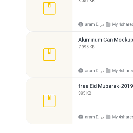
3,051 KB
My 4share
در
aram D.
Aluminum Can Mockup
7,995 KB
My 4share
در
aram D.
free Eid Mubarak-2019
885 KB
My 4share
در
aram D.