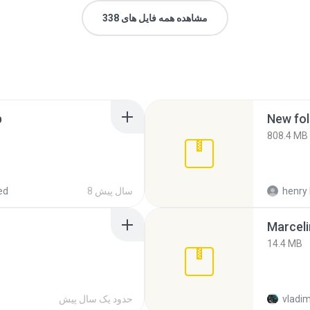
مشاهده همه فایل های 338
p
New fol
808.4 MB
henry 
8 سال پیش
ed
Marceli
14.4 MB
vladim
حدود یک سال پیش