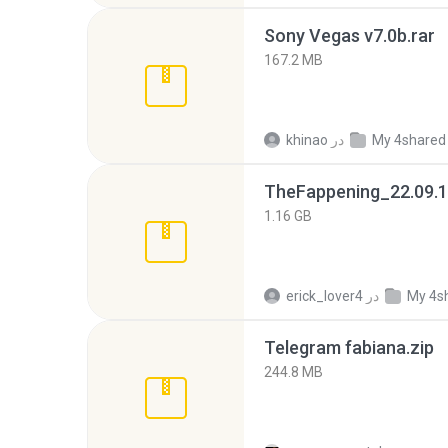
Sony Vegas v7.0b.rar
167.2 MB
My 4shared
در
khinao
TheFappening_22.09.1
1.16 GB
My 4s
در
erick_lover4
Telegram fabiana.zip
244.8 MB