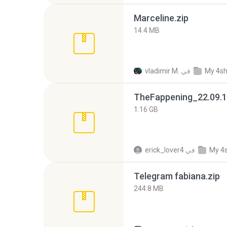
Marceline.zip
14.4 MB
My 4s
في
vladimir M.
TheFappening_22.09.1
1.16 GB
My 4
في
erick_lover4
Telegram fabiana.zip
244.8 MB