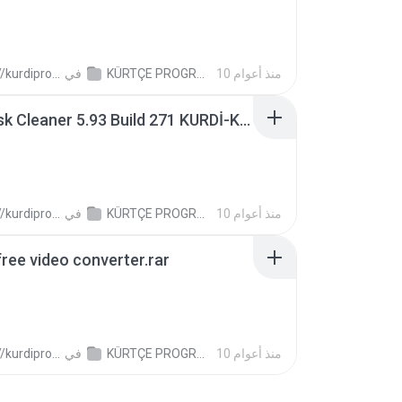
10 منذ أعوام
KÜRTÇE PROGRAM-BERNAMEYEN KURDİ
في
ogram.wordpress.com/ H.
Wise Disk Cleaner 5.93 Build 271 KURDİ-KURTÇE.rar
10 منذ أعوام
KÜRTÇE PROGRAM-BERNAMEYEN KURDİ
في
ogram.wordpress.com/ H.
free video converter.rar
10 منذ أعوام
KÜRTÇE PROGRAM-BERNAMEYEN KURDİ
في
ogram.wordpress.com/ H.