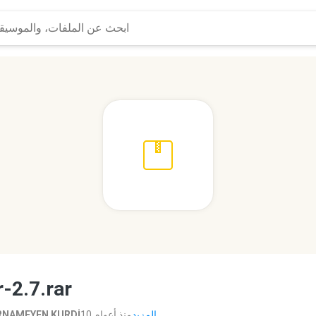
r-2.7.rar
المزيد...
10 منذ أعوام
NAMEYEN KURDİ