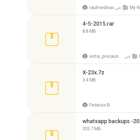
My 4
في
raulmedinax
4-5-2015.rar
8.8 MB
في
extra_precautions
X-23x.7z
3.4 MB
Federico B.
335.7 MB