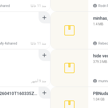
Rodri 
منذ 11 عامًا
shared
minhas_
1.4 MB
Rebec
منذ 11 عامًا
My 4shared
hide ve
379.3 MB
munna
منذ 9 أشهر
whatsapp backups -20260410T160335Z-3-001.zip
PBNuds
1.04 GB