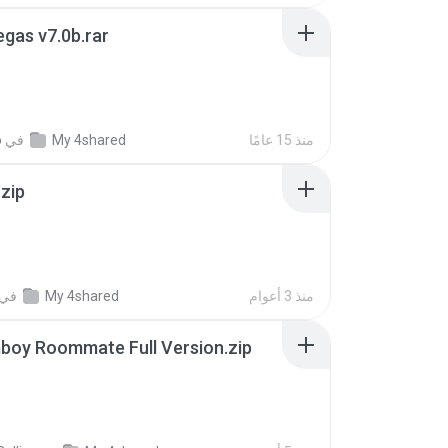
gas v7.0b.rar
منذ 15 عامًا
My 4shared
في
o
.zip
منذ 3 أعوام
My 4shared
في
boy Roommate Full Version.zip