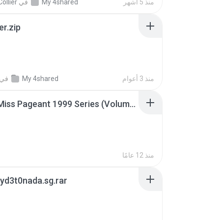
منذ 5 أشهر
My 4shared
في
ollier
er.zip
منذ 3 أعوام
My 4shared
في
Junior Miss Pageant 1999 Series (Volume I Part I NC 6).7z
منذ 12 عامًا
yd3t0nada.sg.rar