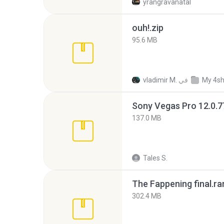
yrangravanatal
ouh!.zip
95.6 MB
My 4s
في
vladimir M.
137.0 MB
Tales S.
The Fappening final.ra
302.4 MB