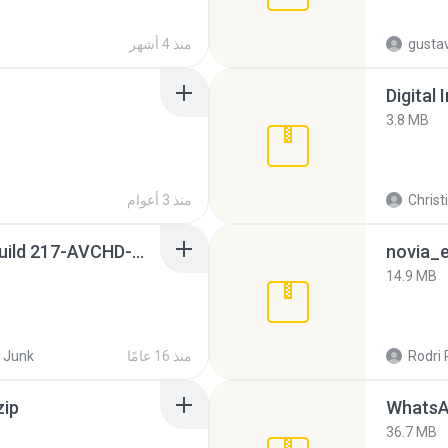
gusta
منذ 4 أشهر
Digital 
3.8 MB
Christ
منذ 3 أعوام
Sony Vegas Pro 8.0b Build 217-AVCHD-MPG-AC3 FIXED.7z
novia_e
14.9 MB
Rodri 
منذ 16 عامًا
 Junk
zip
WhatsA
36.7 MB