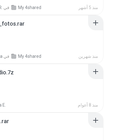
منذ 5 أشهر
My 4shared
في
R.
fotos.rar
منذ شهرين
My 4shared
في
a
dio.7z
منذ 8 أعوام
 E.
.rar