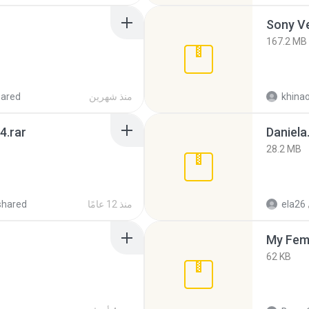
Sony Ve
167.2 MB
khina
منذ شهرين
hared
4.rar
Daniela
28.2 MB
ela26
منذ 12 عامًا
shared
My Fem
62 KB