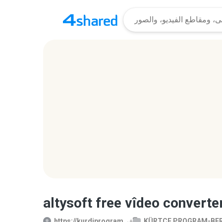
altysoft free vîdeo converte
KÜRTÇE PROGRAM-BER
في
https://kurdiprogram