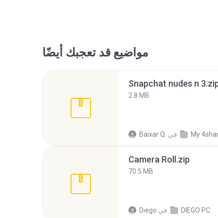
مواضيع قد تعجبك أيضًا
Snapchat nudes n 3.zi
2.8 MB
My 4sha
في
Baixar Q.
Camera Roll.zip
70.5 MB
DIEGO PC
في
Diego