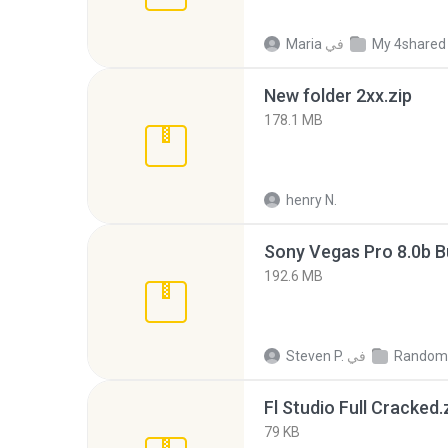
My 4shared
في
Maria
New folder 2xx.zip
178.1 MB
henry N.
192.6 MB
Random
في
Steven P.
Fl Studio Full Cracked.
79 KB