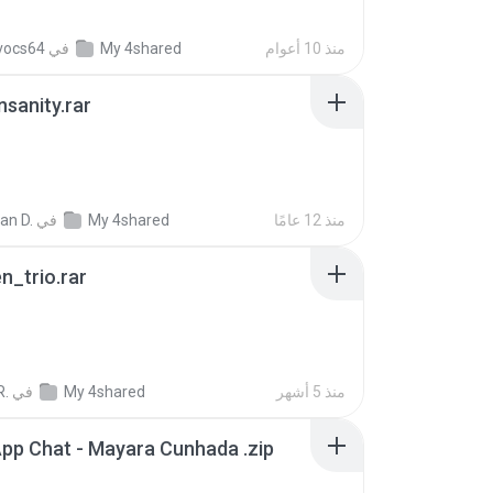
منذ 10 أعوام
My 4shared
في
vocs64
Insanity.rar
منذ 12 عامًا
My 4shared
في
ian D.
n_trio.rar
منذ 5 أشهر
My 4shared
في
R.
pp Chat - Mayara Cunhada .zip