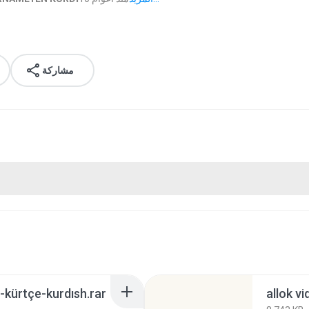
مشاركة
-kürtçe-kurdısh.rar
allok vi