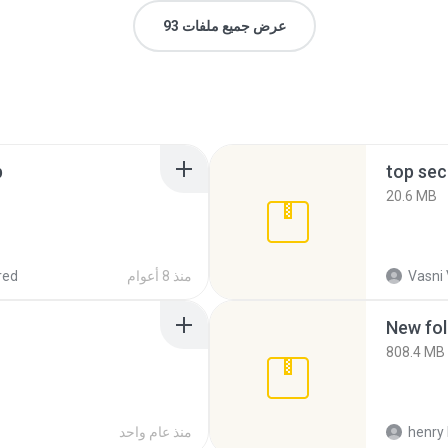
عرض جميع ملفات 93
p
top sec
20.6 MB
Vasni
منذ 8 أعوام
red
New fol
808.4 MB
henry 
منذ عام واحد