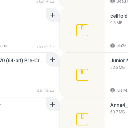
Beau C
منذ 4 أعوام
cellfold
9.8 MB
ela26
منذ شهرين
hared
Sony Vegas Pro 12.0.770 (64-bit) Pre-Cracked.zip
53.5 MB
luis M.
منذ 12 عامًا
r
Anna4_
60.7 MB