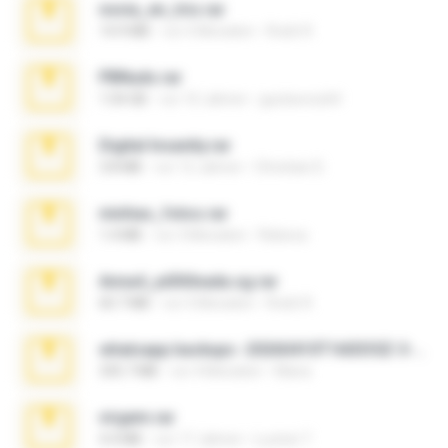
novia_en_trio.rar
14.9 MB
vor 5 Monaten
Rodri R.
PBNuds.rar
1.04 GB
vor 10 Jahren
gustavocs64
Digital Insanity.rar
3.8 MB
vor 12 Jahren
Christian D.
minhas_fotos.rar
1.4 MB
vor 3 Monaten
Rebeca
Anna4_yd3t0nada.sg.rar
60.7 MB
vor 5 Monaten
Rodri R.
whatsapp backups -20260410T160335Z-3-001.zip
335.7 MB
vor 4 Monaten
Maria
virgem.rar
4.4 MB
vor 17 Jahren
Lucinei 7.