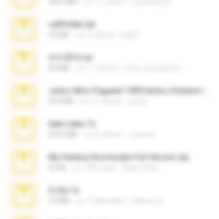
302.4 MB
vor 11 Jahren
raulmedinax
cellfolder.zip
9.8 MB
vor 3 Jahren
ela26
4-5-2015.rar
8.8 MB
vor 11 Jahren
extra_precautions
Junior Miss Pageant 1999 Series (Volume I Part I NC 6).7z
53.5 MB
vor 12 Jahren
luis M.
hide vedio.7z
379.3 MB
vor 8 Jahren
munna E.
My Femboy Roommate Full Version.zip
62 KB
vor 5 Monaten
Beau Collier
X-23x.7z
3.4 MB
vor 10 Monaten
Federico B.