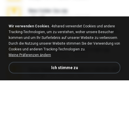
New folder 2xx.zip
178.1 MB
vor 3 Jahren
henry N.
Wir verwenden Cookies.
4shared verwendet Cookies und andere
65536533_Conversa_do_WhatsApp_com_Meu_Esposo.zip
Tracking-Technologien, um zu verstehen, woher unsere Besucher
262.1 MB
vor 19 Tagen
desomar T.
kommen und um Ihr Surferlebnis auf unserer Website zu verbessern.
Durch die Nutzung unserer Website stimmen Sie der Verwendung von
Cookies und anderen Tracking-Technologien zu.
takeout-20260621T160055Z-3-001.zip
Meine Präferenzen ändern
2.00 GB
vor 16 Tagen
Thata N.
Ich stimme zu
Sony Vegas Pro 8.0b Build 217-AVCHD-MPG-AC3 FIXED.7z
192.6 MB
vor 16 Jahren
Steven P.
Intel HD Graphics 3000 (4459) Extreme Plus 2.0.zip
126.5 MB
vor 6 Jahren
nIGHTmAYOR
Foxy Mama15.rar
9.5 MB
vor 17 Jahren
extra_precautions
WhatsApp Chat - Mayara Cunhada .zip