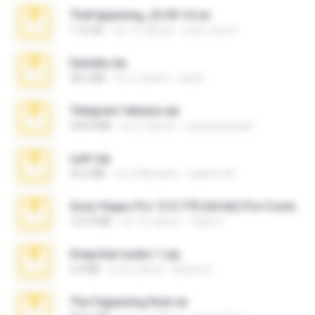
TheFappening_22.09.14.rar
1.16 GB
vor 12 Jahren
erick_lover4
Daniela.zip
28.2 MB
vor 3 Jahren
ela26
Telegram fabiana.zip
244.8 MB
vor 4 Jahren
yrangravanatal
ouh!.zip
95.6 MB
vor 2 Monaten
vladimir M.
Sony Vegas Pro 12.0.770 (64-bit) Pre-Cracked.zip
137.0 MB
vor 12 Jahren
Tales S.
Snapchat nudes 1.zip
6.0 MB
vor 8 Jahren
Baixar Q.
The Fappening final.rar