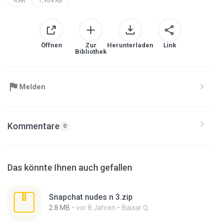
RAR
1,904 KB
Öffnen
Zur
Herunterladen
Link
Bibliothek
Melden
Kommentare
0
Das könnte Ihnen auch gefallen
Snapchat nudes n 3.zip
2.8 MB
vor 8 Jahren
Baixar Q.