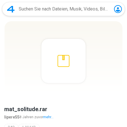
mat_solitude.rar
lipere55
8 Jahren zuvor
mehr...