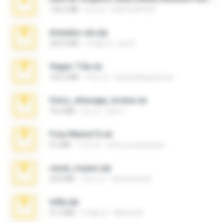
126.5 MB
6년 전
nIGHTmAYOR
Achados sla.zip
220.0 MB
5개월 전
Lya K.
Vegas 7.0a.rar
120.3 MB
15년 전
boyisadangerzone
fotos_whasapp_lorena.rar
76.4 MB
4년 전
jose T.
Foxy Mama15.rar
9.5 MB
17년 전
extra_precautions
casal_voyeur.zip
20.8 MB
15년 전
netowescher
milly.zip
31.0 MB
6개월 전
Milene M.