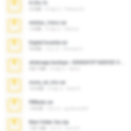
X-23x.7z
3.4 MB
9개월 전
Federico B.
minhas_fotos.rar
1.4 MB
3개월 전
Rebeca
Digital Insanity.rar
3.8 MB
12년 전
Christian D.
whatsapp backups -20260410T160335Z-3-001.zip
335.7 MB
4개월 전
Maria
novia_en_trio.rar
14.9 MB
5개월 전
Rodri R.
PBNuds.rar
1.04 GB
10년 전
gustavocs64
New folder 2xx.zip
178.1 MB
3년 전
henry N.