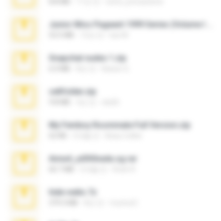
8.8 MB
11년 전
extra_precautions
Junior Miss Pageant 1999 Series (Volume I Part I NC 6).7z
53.5 MB
12년 전
luis M.
Snapchat nudes 1.zip
6.0 MB
8년 전
Baixar Q.
cellfolder.zip
9.8 MB
3년 전
ela26
My Femboy Roommate Full Version.zip
62 KB
5개월 전
Beau Collier
Anna4_yd3t0nada.sg.rar
60.7 MB
5개월 전
Rodri R.
hide vedio.7z
379.3 MB
8년 전
munna E.