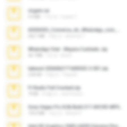
virgem.rar
4.4 MB
17년 전
Lucinei 7.
65536533_Conversa_do_WhatsApp_com_Meu_Esposo.zip
262.1 MB
18일 전
desomar T.
WhatsApp Chat - Mayara Cunhada .zip
36.7 MB
7년 전
Ana K.
takeout-20260621T160055Z-3-001.zip
2.00 GB
15일 전
Thata N.
Fl Studio Full Cracked.zip
79 KB
4개월 전
Joel Powers
Sony Vegas Pro 8.0b Build 217-AVCHD-MPG-AC3 FIXED.7z
192.6 MB
16년 전
Steven P.
Intel HD Graphics 3000 (4459) Extreme Plus 2.0.zip