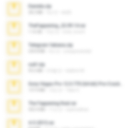
Daniela.zip
28.2 MB
3년 전
ela26
TheFappening_22.09.14.rar
1.16 GB
12년 전
erick_lover4
Telegram fabiana.zip
244.8 MB
4년 전
yrangravanatal
ouh!.zip
95.6 MB
2개월 전
vladimir M.
Sony Vegas Pro 12.0.770 (64-bit) Pre-Cracked.zip
137.0 MB
12년 전
Tales S.
The Fappening final.rar
302.4 MB
11년 전
raulmedinax
4-5-2015.rar