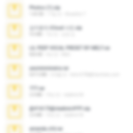
Photos (1).zip
1.60 GB
17일 전
Anacleto T.
김지윤의 iCloud 사진.zip
9.6 MB
7년 전
성경 김.
LIL PEEP VOCAL PRESET BY MELT.rar
826 KB
4년 전
Melt ..
yasminmineira.rar
647.5 MB
2개월 전
letiro5708@fanchatu.com
777.rar
2.0 MB
10년 전
vladimir M.
@#16173@vladimir#!!!!!!.zip
2.6 MB
10년 전
vladimir M.
amanda sfd.rar