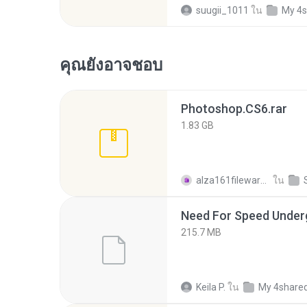
suugii_1011
ใน
My 4s
คุณยังอาจชอบ
Photoshop.CS6.rar
1.83 GB
alza161fileware_piramid S.
ใน
215.7 MB
Keila P.
ใน
My 4share