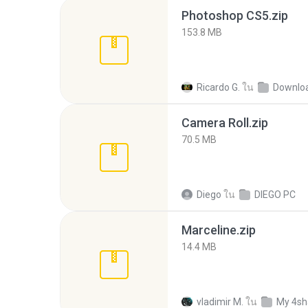
Photoshop CS5.zip
153.8 MB
Ricardo G.
ใน
Camera Roll.zip
70.5 MB
Diego
ใน
DIEGO PC
Marceline.zip
14.4 MB
vladimir M.
ใน
My 4sh