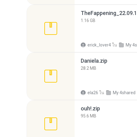
TheFappening_22.09.1
1.16 GB
erick_lover4
ใน
My 4s
Daniela.zip
28.2 MB
ela26
ใน
My 4shared
ouh!.zip
95.6 MB