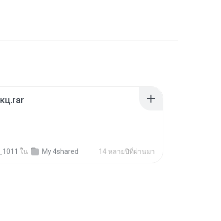
кц.rar
i_1011
ใน
My 4shared
14 หลายปีที่ผ่านมา