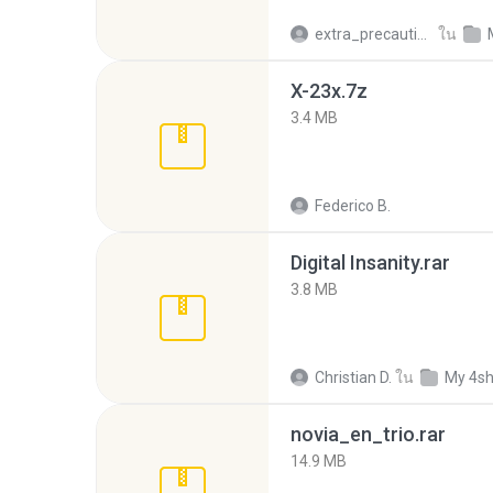
extra_precautions
ใน
X-23x.7z
3.4 MB
Federico B.
Digital Insanity.rar
3.8 MB
Christian D.
ใน
My 4s
novia_en_trio.rar
14.9 MB