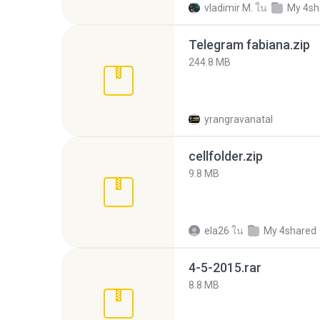
vladimir M.
ใน
My 4sh
Telegram fabiana.zip
244.8 MB
yrangravanatal
cellfolder.zip
9.8 MB
ela26
ใน
My 4shared
4-5-2015.rar
8.8 MB