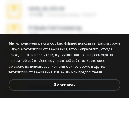
novia_en_trio.rar
14.9 MB
5 месяцев назад
Rodri R.
Fl Studio Full Cracked.zip
79 KB
4 месяца назад
Joel Powers
Мы используем файлы cookie.
4shared использует файлы cookie
WhatsApp Chat - Mayara Cunhada .zip
и другие технологии отслеживания, чтобы определить, откуда
36.7 MB
7 лет назад
Ana K.
приходят наши посетители, и улучшить ваш опыт просмотра на
нашем веб-сайте. Используя наш веб-сайт, вы даете свое
согласие на использование нами файлов cookie и других
Achados sla.zip
технологий отслеживания.
Изменить мои предпочтения
220.0 MB
5 месяцев назад
Lya K.
Я согласен
eu_e_ana_videos[1].rar
5.5 MB
11 лет назад
Adriano F.
Fl Studio 2025 Cracked.zip
73 KB
месяц назад
Maverick Mayer
Intel HD Graphics 3000 (4459) Extreme Plus 2.0.zip