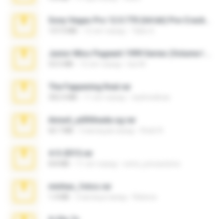
Sony Vegas Pro 12.0.770 (64-bit) Pre-Cracked.zip
137.0 MB
12 лет назад
Tales S.
Junior Miss Pageant 1999 Series (Volume I Part I NC 6).7z
53.5 MB
12 лет назад
luis M.
The Fappening final.rar
302.4 MB
11 лет назад
raulmedinax
Anna4_yd3t0nada.sg.rar
60.7 MB
5 месяцев назад
Rodri R.
4-5-2015.rar
8.8 MB
11 лет назад
extra_precautions
minhas_fotos.rar
1.4 MB
2 месяца назад
Rebeca