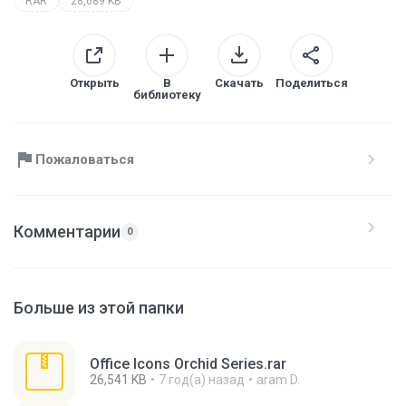
RAR
28,689 KB
Открыть
В
Скачать
Поделиться
библиотеку
Пожаловаться
Комментарии
0
Больше из этой папки
Office Icons Orchid Series.rar
26,541 KB
7 год(а) назад
aram D.