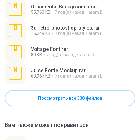
Ornamental Backgrounds.rar
55,763 KB
7 год(а) назад
aram D.
3d-retro-photoshop-styles.rar
15,249 KB
7 год(а) назад
aram D.
Voltage Font.rar
80 KB
7 год(а) назад
aram D.
Juice Bottle Mockup.rar
63,967 KB
7 год(а) назад
aram D.
Просмотреть все 338 файлов
Вам также может понравиться