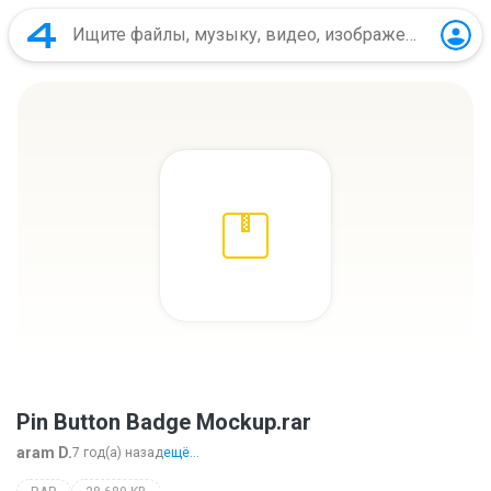
Pin Button Badge Mockup.rar
aram D.
7 год(а) назад
ещё...