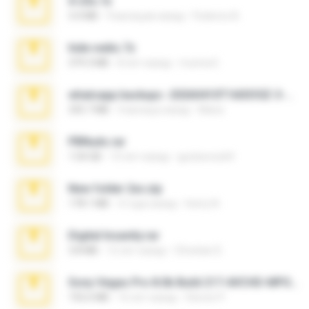
X-23x.7z
3.4 MB
9 месяцев назад
Federico B.
hide vedio.7z
379.3 MB
8 лет назад
munna E.
whatsapp backups -20260410T160335Z-3-001.zip
335.7 MB
4 месяца назад
Maria
PBNuds.rar
1.04 GB
10 лет назад
gustavocs64
New folder 2xx.zip
178.1 MB
3 года назад
henry N.
Digital Insanity.rar
3.8 MB
12 лет назад
Christian D.
Sony Vegas Pro 8.0b Build 217-AVCHD-MPG-AC3 FIXED.7z
192.6 MB
16 лет назад
Steven P.