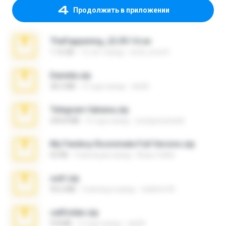
Продолжить в приложении
TheFappening_22.09.14.rar
1.16 GB
12 лет назад
erick_lover4
Daniela.zip
28.2 MB
3 года назад
ela26
Telegram fabiana.zip
244.8 MB
4 года назад
yrangravanatal
My Femboy Roommate Full Version.zip
62 KB
5 месяцев назад
Beau Collier
ouh!.zip
95.6 MB
2 месяца назад
vladimir M.
cellfolder.zip
9.8 MB
3 года назад
ela26