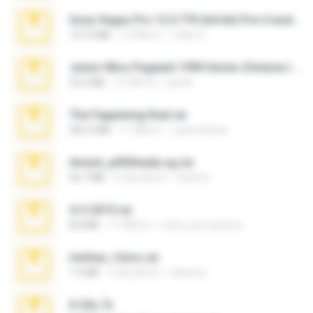
Sony Vegas Pro 12.0.770 (64-bit) Pre-Cracked.zip
137.0 MB
12 ปีที่แล้ว
Tales S.
Junior Miss Pageant 1999 Series (Volume I Part I NC 6).7z
53.5 MB
12 ปีที่แล้ว
luis M.
The Fappening final.rar
302.4 MB
11 ปีที่แล้ว
raulmedinax
Anna4_yd3t0nada.sg.rar
60.7 MB
5 เดือนที่แล้ว
Rodri R.
4-5-2015.rar
8.8 MB
11 ปีที่แล้ว
extra_precautions
minhas_fotos.rar
1.4 MB
2 เดือนที่แล้ว
Rebeca
X-23x.7z