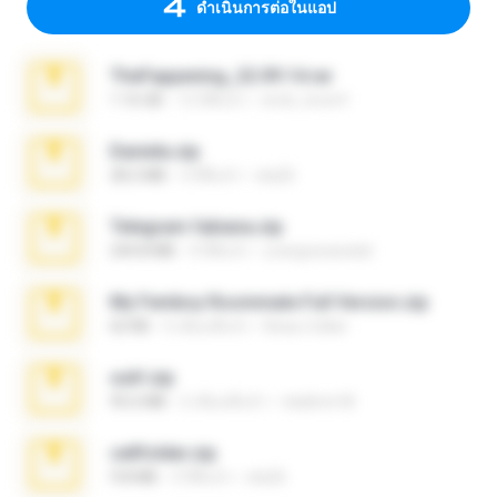
ดำเนินการต่อในแอป
TheFappening_22.09.14.rar
1.16 GB
12 ปีที่แล้ว
erick_lover4
Daniela.zip
28.2 MB
3 ปีที่แล้ว
ela26
Telegram fabiana.zip
244.8 MB
4 ปีที่แล้ว
yrangravanatal
My Femboy Roommate Full Version.zip
62 KB
5 เดือนที่แล้ว
Beau Collier
ouh!.zip
95.6 MB
2 เดือนที่แล้ว
vladimir M.
cellfolder.zip
9.8 MB
3 ปีที่แล้ว
ela26