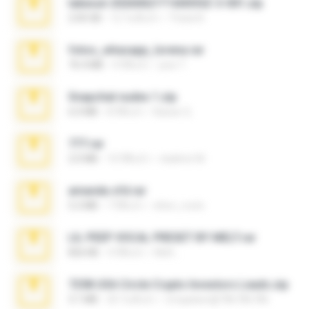
takeout-20260621T160055Z-3-001.zip
2.00 GB
12 วันที่แล้ว
Thata N.
fotos_whasapp_lorena.rar
76.4 MB
4 ปีที่แล้ว
jose T.
Snapchat nudes 1.zip
6.0 MB
8 ปีที่แล้ว
Baixar Q.
777.rar
2.0 MB
10 ปีที่แล้ว
vladimir M.
amanda sfd.rar
5.2 MB
7 ปีที่แล้ว
elton_roots
LIL PEEP VOCAL PRESET BY MELT.rar
826 KB
4 ปีที่แล้ว
Melt ..
7258 USA Circle Crypto Investors Leads.zip
3.1 MB
20 วันที่แล้ว
cmqadeer@786786786