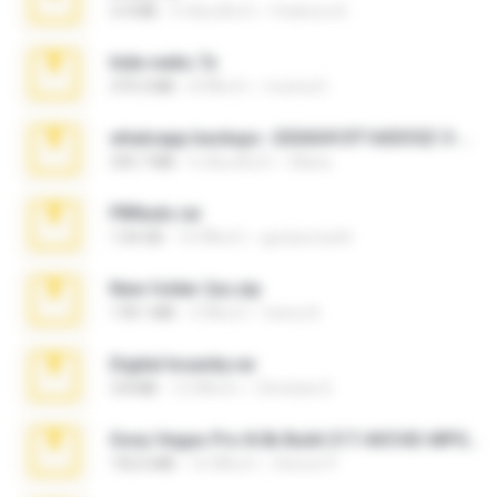
3.4 MB
9 เดือนที่แล้ว
Federico B.
hide vedio.7z
379.3 MB
8 ปีที่แล้ว
munna E.
whatsapp backups -20260410T160335Z-3-001.zip
335.7 MB
4 เดือนที่แล้ว
Maria
PBNuds.rar
1.04 GB
10 ปีที่แล้ว
gustavocs64
New folder 2xx.zip
178.1 MB
3 ปีที่แล้ว
henry N.
Digital Insanity.rar
3.8 MB
12 ปีที่แล้ว
Christian D.
Sony Vegas Pro 8.0b Build 217-AVCHD-MPG-AC3 FIXED.7z
192.6 MB
16 ปีที่แล้ว
Steven P.