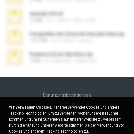
amanda sfd.rar
5.2 MB
vor 7 Jahren
elton_roots
Fotografias em iCloud de Ana julia Silva.zip
174.7 MB
vor 3 Jahren
Luany T.
Pokemon Ecchi Gba Rom.zip
70 KB
vor 4 Monaten
Caleb Price
Benutzungsbedingungen
Privatsphäre
Wir verwenden Cookies.
4shared verwendet Cookies und andere
Support
Tracking-Technologien, um zu verstehen, woher unsere Besucher
Meine persönlichen Daten nicht verkaufen
kommen und um Ihr Surferlebnis auf unserer Website zu verbessern.
Meine persönlichen Daten nicht weitergeben
Durch die Nutzung unserer Website stimmen Sie der Verwendung von
Cookies und anderen Tracking-Technologien zu.