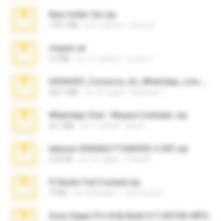
New folder 2xx.zip
178.1 MB
vor 3 Jahren
henry N.
virgem.rar
4.4 MB
vor 17 Jahren
Lucinei 7.
65536533_Conversa_do_WhatsApp_com_Meu_Esposo.zip
262.1 MB
vor 18 Tagen
desomar T.
WhatsApp Chat - Mayara Cunhada .zip
36.7 MB
vor 7 Jahren
Ana K.
takeout-20260621T160055Z-3-001.zip
2.00 GB
vor 15 Tagen
Thata N.
Fl Studio Full Cracked.zip
79 KB
vor 4 Monaten
Joel Powers
Sony Vegas Pro 8.0b Build 217-AVCHD-MPG-AC3 FIXED.7z