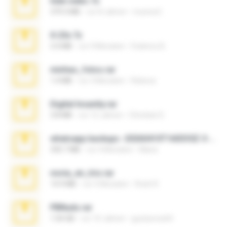
hide vedio.7z
379.3 MB
vor 8 Jahren
munna E.
X-23x.7z
3.4 MB
vor 9 Monaten
Federico B.
minhas_fotos.rar
1.4 MB
vor 3 Monaten
Rebeca
Digital Insanity.rar
3.8 MB
vor 12 Jahren
Christian D.
whatsapp backups -20260410T160335Z-3-001.zip
335.7 MB
vor 4 Monaten
Maria
novia_en_trio.rar
14.9 MB
vor 5 Monaten
Rodri R.
PBNuds.rar
1.04 GB
vor 10 Jahren
gustavocs64