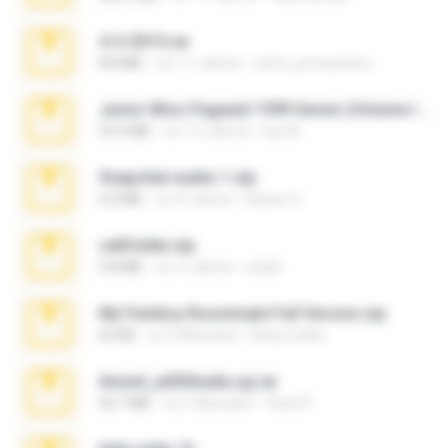
4-5-2015.rar
8.8 MB
vor 11 Jahren
extra_precautions
Junior Miss Pageant 1999 Series (Volume I Part I NC 6).7z
53.5 MB
vor 12 Jahren
luis M.
Snapchat nudes 1.zip
6.0 MB
vor 8 Jahren
Baixar Q.
cellfolder.zip
9.8 MB
vor 3 Jahren
ela26
My Femboy Roommate Full Version.zip
62 KB
vor 5 Monaten
Beau Collier
Anna4_yd3t0nada.sg.rar
60.7 MB
vor 5 Monaten
Rodri R.