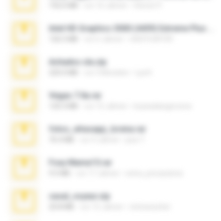
192.6 MB
vor 16 Jahren
Steven P.
Intel HD Graphics 3000 (4459) Extreme Plus 2.0.zip
126.5 MB
vor 6 Jahren
nIGHTmAYOR
Achados sla.zip
220.0 MB
vor 5 Monaten
Lya K.
Vegas 7.0a.rar
120.3 MB
vor 15 Jahren
boyisadangerzone
fotos_whasapp_lorena.rar
76.4 MB
vor 4 Jahren
jose T.
Foxy Mama15.rar
9.5 MB
vor 17 Jahren
extra_precautions
casal_voyeur.zip
20.8 MB
vor 15 Jahren
netowescher