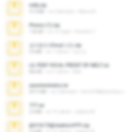
milly.zip
31.0 MB
vor 6 Monaten
Milene M.
Photos (1).zip
1.60 GB
vor 16 Tagen
Anacleto T.
김지윤의 iCloud 사진.zip
9.6 MB
vor 7 Jahren
성경 김.
LIL PEEP VOCAL PRESET BY MELT.rar
826 KB
vor 4 Jahren
Melt ..
yasminmineira.rar
647.5 MB
vor 2 Monaten
letiro5708@fanchatu.com
777.rar
2.0 MB
vor 10 Jahren
vladimir M.
@#16173@vladimir#!!!!!!.zip
2.6 MB
vor 10 Jahren
vladimir M.