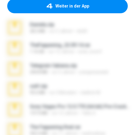
Weiter in der App
Daniela.zip
28.2 MB
vor 3 Jahren
ela26
TheFappening_22.09.14.rar
1.16 GB
vor 12 Jahren
erick_lover4
Telegram fabiana.zip
244.8 MB
vor 4 Jahren
yrangravanatal
ouh!.zip
95.6 MB
vor 2 Monaten
vladimir M.
Sony Vegas Pro 12.0.770 (64-bit) Pre-Cracked.zip
137.0 MB
vor 12 Jahren
Tales S.
The Fappening final.rar
302.4 MB
vor 11 Jahren
raulmedinax