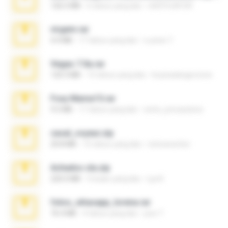
126.5 MB
6 tahun yang lalu
nIGHTmAYOR
virgem.rar
4.4 MB
17 tahun yang lalu
Lucinei 7.
Vegas 7.0a.rar
120.3 MB
15 tahun yang lalu
boyisadangerzone
Foxy Mama15.rar
9.5 MB
17 tahun yang lalu
extra_precautions
casal_voyeur.zip
20.8 MB
15 tahun yang lalu
netowescher
Achados sla.zip
220.0 MB
5 bulan yang lalu
Lya K.
fotos_whasapp_lorena.rar
76.4 MB
4 tahun yang lalu
jose T.