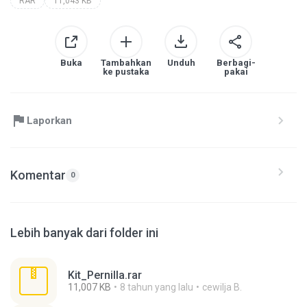
RAR
11,043 KB
Buka
Tambahkan
Unduh
Berbagi-
ke pustaka
pakai
Laporkan
Komentar
0
Lebih banyak dari folder ini
Kit_Pernilla.rar
11,007 KB
8 tahun yang lalu
cewilja B.