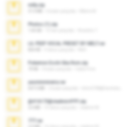
milly.zip
31.0 MB
6 bulan yang lalu
Milene M.
Photos (1).zip
1.60 GB
15 hari yang lalu
Anacleto T.
LIL PEEP VOCAL PRESET BY MELT.rar
826 KB
4 tahun yang lalu
Melt ..
Pokemon Ecchi Gba Rom.zip
70 KB
4 bulan yang lalu
Caleb Price
yasminmineira.rar
647.5 MB
2 bulan yang lalu
letiro5708@fanchatu.com
@#16173@vladimir#!!!!!!.zip
2.6 MB
10 tahun yang lalu
vladimir M.
777.rar
2.0 MB
10 tahun yang lalu
vladimir M.