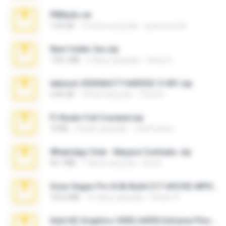
PBNuds.rar
1.04 GB
10 tahun yang lalu
gustavocs64
New folder 2xx.zip
178.1 MB
3 tahun yang lalu
henry N.
takeout-20260621T160055Z-3-001.zip
2.00 GB
14 hari yang lalu
Thata N.
Fl Studio Full Cracked.zip
79 KB
4 bulan yang lalu
Joel Powers
WhatsApp Chat - Mayara Cunhada .zip
36.7 MB
7 tahun yang lalu
Ana K.
Sony Vegas Pro 8.0b Build 217-AVCHD-MPG-AC3 FIXED.7z
192.6 MB
16 tahun yang lalu
Steven P.
Intel HD Graphics 3000 (4459) Extreme Plus 2.0.zip