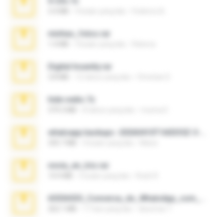
X-23x.7z
3.4 MB
9 bulan yang lalu
Federico B.
minhas_fotos.rar
1.4 MB
3 bulan yang lalu
Rebeca
Digital Insanity.rar
3.8 MB
12 tahun yang lalu
Christian D.
hide vedio.7z
379.3 MB
8 tahun yang lalu
munna E.
whatsapp backups -20260410T160335Z-3-001.zip
335.7 MB
4 bulan yang lalu
Maria
novia_en_trio.rar
14.9 MB
5 bulan yang lalu
Rodri R.
65536533_Conversa_do_WhatsApp_com_Meu_Esposo.zip
262.1 MB
17 hari yang lalu
desomar T.