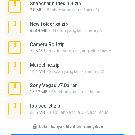
Snapchat nudes n 3.zip
2.8 MB
8 tahun yang lalu
Baixar Q.
New folder xx.zip
808.4 MB
3 tahun yang lalu
henry N.
Camera Roll.zip
70.5 MB
sekitar setahun yang lalu
Diego
Marceline.zip
14.4 MB
2 bulan yang lalu
vladimir M.
Sony Vegas v7.0b.rar
167.2 MB
15 tahun yang lalu
khinao
top secret.zip
20.6 MB
10 bulan yang lalu
Vasni Vhuo
Lebih banyak file disembunyikan