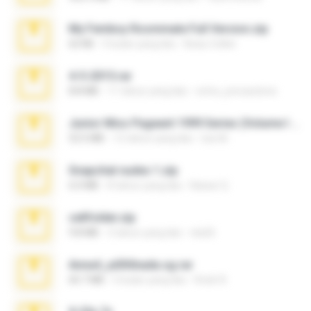
My Femboy Roommate Full Version.zip
62 KB
5 bulan yang lalu
Beau Collier
4-5-2015.rar
8.8 MB
11 tahun yang lalu
extra_precautions
Junior Miss Pageant 1999 Series (Volume I Part I NC 6).7z
53.5 MB
12 tahun yang lalu
luis M.
Snapchat nudes 1.zip
6.0 MB
8 tahun yang lalu
Baixar Q.
cellfolder.zip
9.8 MB
3 tahun yang lalu
ela26
Anna4_yd3t0nada.sg.rar
60.7 MB
5 bulan yang lalu
Rodri R.