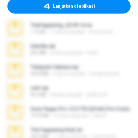
Lanjutkan di aplikasi
TheFappening_22.09.14.rar
1.16 GB
12 tahun yang lalu
erick_lover4
Daniela.zip
28.2 MB
3 tahun yang lalu
ela26
Telegram fabiana.zip
244.8 MB
4 tahun yang lalu
yrangravanatal
ouh!.zip
95.6 MB
2 bulan yang lalu
vladimir M.
Sony Vegas Pro 12.0.770 (64-bit) Pre-Cracked.zip
137.0 MB
12 tahun yang lalu
Tales S.
The Fappening final.rar
302.4 MB
11 tahun yang lalu
raulmedinax