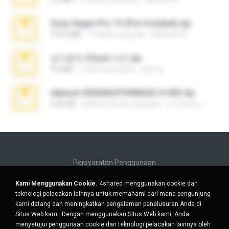
Sony Vegas Pro 13 (Pre-Cracked).zip
272.0 MB
10 tahun yang lalu
Mellicent D.
김지윤의 iCloud 사진.zip
9.6 MB
7 tahun yang lalu
성경 김.
takeout-20260624T040626Z-6-003.zip
2.00 GB
sekitar sebulan yang lalu
อรรถพงษ์ บ.
Persyaratan Penggunaan
Privasi
Kami Menggunakan Cookie.
4shared menggunakan cookie dan
Bantuan
teknologi pelacakan lainnya untuk memahami dari mana pengunjung
Jangan jual informasi pribadi saya
kami datang dan meningkatkan pengalaman penelusuran Anda di
Jangan bagikan informasi pribadi saya
Situs Web kami. Dengan menggunakan Situs Web kami, Anda
menyetujui penggunaan cookie dan teknologi pelacakan lainnya oleh