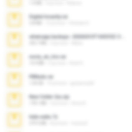
1.4 MB
2 ay önce
Rebeca
Digital Insanity.rar
3.8 MB
12 yıl önce
Christian D.
whatsapp backups -20260410T160335Z-3-001.zip
335.7 MB
4 ay önce
Maria
novia_en_trio.rar
14.9 MB
5 ay önce
Rodri R.
PBNuds.rar
1.04 GB
10 yıl önce
gustavocs64
New folder 2xx.zip
178.1 MB
3 yıl önce
henry N.
hide vedio.7z
379.3 MB
8 yıl önce
munna E.