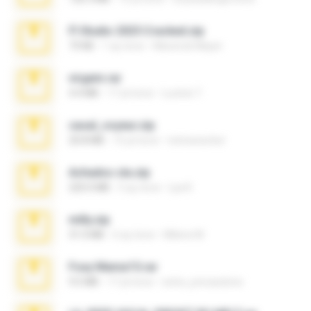
Fl Studio 2025 Cracked.zip
73 KB
1 ay önce
Maverick Mayer
virgem.rar
4.4 MB
17 yıl önce
Lucinei 7.
casal_voyeur.zip
20.8 MB
15 yıl önce
netowescher
Achados sla.zip
220.0 MB
5 ay önce
Lya K.
milly.zip
31.0 MB
6 ay önce
Milene M.
Foxy Mama15.rar
9.5 MB
17 yıl önce
extra_precautions