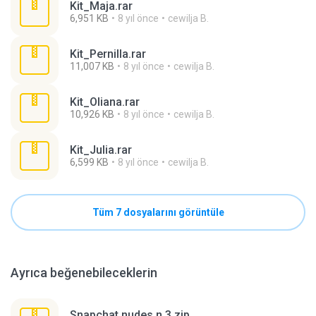
Kit_Maja.rar
6,951 KB
8 yıl önce
cewilja B.
Kit_Pernilla.rar
11,007 KB
8 yıl önce
cewilja B.
Kit_Oliana.rar
10,926 KB
8 yıl önce
cewilja B.
Kit_Julia.rar
6,599 KB
8 yıl önce
cewilja B.
Tüm 7 dosyalarını görüntüle
Ayrıca beğenebileceklerin
Snapchat nudes n 3.zip