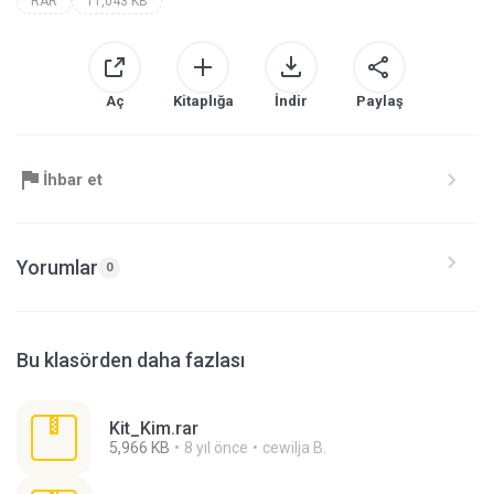
RAR
11,043 KB
Aç
Kitaplığa
İndir
Paylaş
İhbar et
Yorumlar
0
Bu klasörden daha fazlası
Kit_Kim.rar
5,966 KB
8 yıl önce
cewilja B.