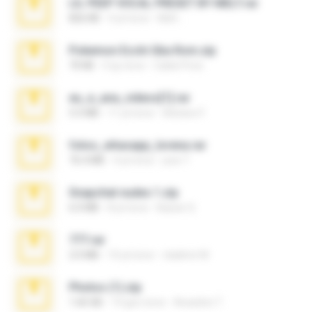
LIL PEEP VOCAL PRESET BY MELT.rar
826 KB
4 yıl önce
Melt ..
Pokemon Ecchi Gba Rom.zip
70 KB
4 ay önce
Caleb Price
eu_e_ana_videos[1].rar
5.5 MB
11 yıl önce
Adriano F.
fotos_whasapp_lorena.rar
76.4 MB
4 yıl önce
jose T.
Snapchat nudes 1.zip
6.0 MB
8 yıl önce
Baixar Q.
777.rar
2.0 MB
10 yıl önce
vladimir M.
Photos (1).zip
1.60 GB
14 gün önce
Anacleto T.