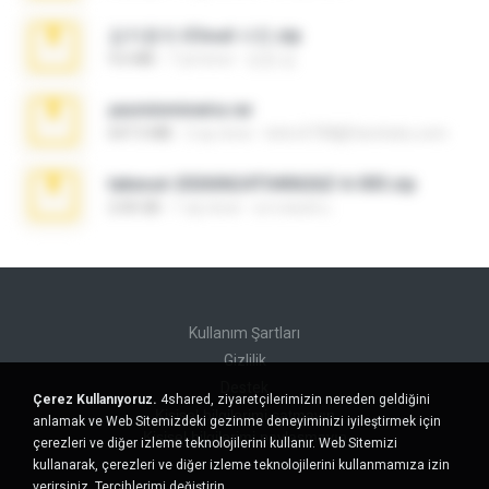
김지윤의 iCloud 사진.zip
9.6 MB
7 yıl önce
성경 김.
yasminmineira.rar
647.5 MB
2 ay önce
letiro5708@fanchatu.com
takeout-20260624T040626Z-6-003.zip
2.00 GB
1 ay önce
อรรถพงษ์ บ.
Kullanım Şartları
Gizlilik
Destek
Çerez Kullanıyoruz.
4shared, ziyaretçilerimizin nereden geldiğini
Kişisel bilgilerimi satmayın
anlamak ve Web Sitemizdeki gezinme deneyiminizi iyileştirmek için
Kişisel bilgilerimi paylaşmayın
çerezleri ve diğer izleme teknolojilerini kullanır. Web Sitemizi
kullanarak, çerezleri ve diğer izleme teknolojilerini kullanmamıza izin
verirsiniz.
Tercihlerimi değiştirin