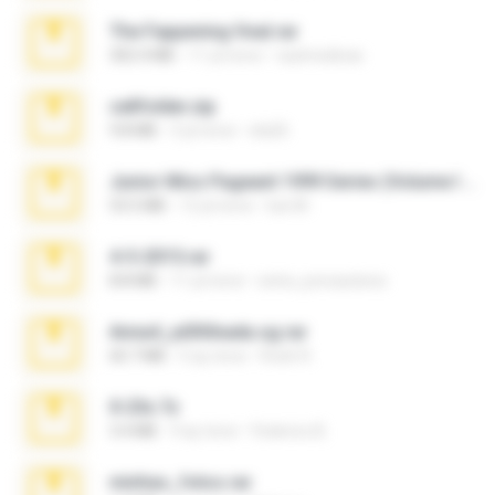
The Fappening final.rar
302.4 MB
11 yıl önce
raulmedinax
cellfolder.zip
9.8 MB
3 yıl önce
ela26
Junior Miss Pageant 1999 Series (Volume I Part I NC 6).7z
53.5 MB
12 yıl önce
luis M.
4-5-2015.rar
8.8 MB
11 yıl önce
extra_precautions
Anna4_yd3t0nada.sg.rar
60.7 MB
5 ay önce
Rodri R.
X-23x.7z
3.4 MB
9 ay önce
Federico B.
minhas_fotos.rar