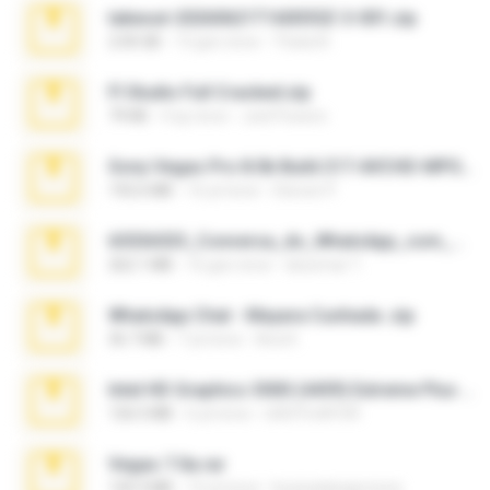
takeout-20260621T160055Z-3-001.zip
2.00 GB
13 gün önce
Thata N.
Fl Studio Full Cracked.zip
79 KB
4 ay önce
Joel Powers
Sony Vegas Pro 8.0b Build 217-AVCHD-MPG-AC3 FIXED.7z
192.6 MB
16 yıl önce
Steven P.
65536533_Conversa_do_WhatsApp_com_Meu_Esposo.zip
262.1 MB
16 gün önce
desomar T.
WhatsApp Chat - Mayara Cunhada .zip
36.7 MB
7 yıl önce
Ana K.
Intel HD Graphics 3000 (4459) Extreme Plus 2.0.zip
126.5 MB
6 yıl önce
nIGHTmAYOR
Vegas 7.0a.rar
120.3 MB
15 yıl önce
boyisadangerzone