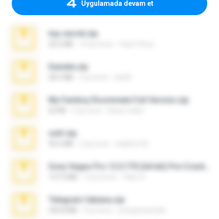
Uygulamada devam et
top secret.zip
20.6 MB
10 ay önce
Vasni Vhuo
Daniela.zip
28.2 MB
3 yıl önce
ela26
My Femboy Roommate Full Version.zip
62 KB
5 ay önce
Beau Collier
ouh!.zip
95.6 MB
2 ay önce
vladimir M.
Sony Vegas Pro 12.0.770 (64-bit) Pre-Cracked.zip
137.0 MB
12 yıl önce
Tales S.
Telegram fabiana.zip
244.8 MB
4 yıl önce
yrangravanatal