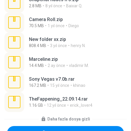
2.8 MB
8 yıl önce
Baixar Q.
Camera Roll.zip
70.5 MB
1 yıl önce
Diego
New folder xx.zip
808.4 MB
3 yıl önce
henry N.
Marceline.zip
14.4 MB
2 ay önce
vladimir M.
Sony Vegas v7.0b.rar
167.2 MB
15 yıl önce
khinao
TheFappening_22.09.14.rar
1.16 GB
12 yıl önce
erick_lover4
Daha fazla dosya gizli