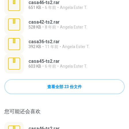
casa46-ts2.rar
651 KB
6 年前
Angela Ester T.
casa42-ts2.rar
528 KB
8 年前
Angela Ester T.
casa36-ts2.rar
392 KB
11 年前
Angela Ester T.
casa45-ts2.rar
603 KB
6 年前
Angela Ester T.
查看全部 23 份文件
您可能还会喜欢
casa46-ts2.rar