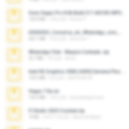
Sony Vegas Pro 8.0b Build 217-AVCHD-MPG-AC3 FIXED.7z
192.6 MB
16年之前
Steven P.
65536533_Conversa_do_WhatsApp_com_Meu_Esposo.zip
262.1 MB
16天之前
desomar T.
WhatsApp Chat - Mayara Cunhada .zip
36.7 MB
7年之前
Ana K.
Intel HD Graphics 3000 (4459) Extreme Plus 2.0.zip
126.5 MB
6年之前
nIGHTmAYOR
Vegas 7.0a.rar
120.3 MB
15年之前
boyisadangerzone
Fl Studio 2025 Cracked.zip
73 KB
大约1个月之前
Maverick Mayer