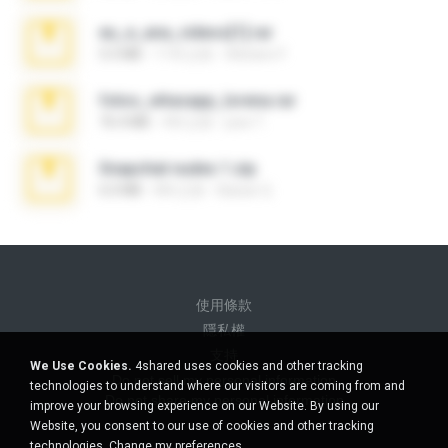
eu_e_ana_videos[1].rar
5.5 MB
11年之前
Adriano F.
fotos_whasapp_lorena.rar
76.4 MB
4年之前
jose T.
Snapchat nudes 1.zip
6.0 MB
8年之前
Baixar Q.
使用條款
隱私權
支持
We Use Cookies.
4shared uses cookies and other tracking
Do not sell my personal information
technologies to understand where our visitors are coming from and
Do not share my personal information
improve your browsing experience on our Website. By using our
Website, you consent to our use of cookies and other tracking
technologies.
Change my preferences