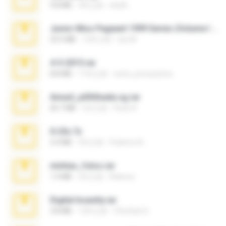
9.8 MB
3年之前
ela26
Junior Miss Pageant 1999 Series (Volume I Part I NC 6).7z
53.5 MB
12年之前
luis M.
4-5-2015.rar
8.8 MB
11年之前
extra_precautions
Anna4_yd3t0nada.sg.rar
60.7 MB
5月之前
Rodri R.
X-23x.7z
3.4 MB
9月之前
Federico B.
minhas_fotos.rar
1.4 MB
2月之前
Rebeca
Digital Insanity.rar
3.8 MB
12年之前
Christian D.