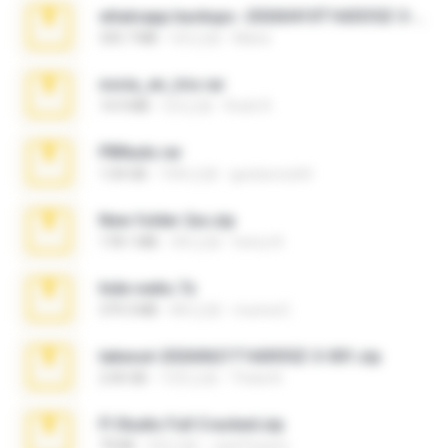
whatsapp backups -20260410T160335Z-3-001.zip
335.7 MB
4月之前
Maria
novia_en_trio.rar
14.9 MB
5月之前
Rodri R.
PBNuds.rar
1.04 GB
10年之前
gustavocs64
New folder 2xx.zip
178.1 MB
3年之前
henry N.
hide vedio.7z
379.3 MB
8年之前
munna E.
takeout-20260621T160055Z-3-001.zip
2.00 GB
13天之前
Thata N.
Fl Studio Full Cracked.zip
79 KB
4月之前
Joel Powers