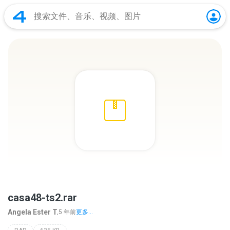
casa48-ts2.rar
Angela Ester T.
5 年前
更多...