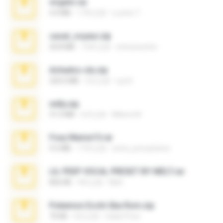
virgem.rar
4.4 MB
17年之前
Lucinei 7.
casal_voyeur.zip
20.8 MB
15年之前
netowescher
Achados sla.zip
220.0 MB
5月之前
Lya K.
milly.zip
31.0 MB
6月之前
Milene M.
Foxy Mama15.rar
9.5 MB
17年之前
extra_precautions
LIL PEEP VOCAL PRESET BY MELT.rar
826 KB
4年之前
Melt ..
Pokemon Ecchi Gba Rom.zip
70 KB
4月之前
Caleb Price