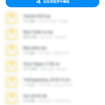
在应用程序中继续
Camera Roll.zip
70.5 MB
大约1年之前
Diego
New folder xx.zip
808.4 MB
3年之前
henry N.
Marceline.zip
14.4 MB
2月之前
vladimir M.
Sony Vegas v7.0b.rar
167.2 MB
15年之前
khinao
TheFappening_22.09.14.rar
1.16 GB
12年之前
erick_lover4
top secret.zip
20.6 MB
10月之前
Vasni Vhuo