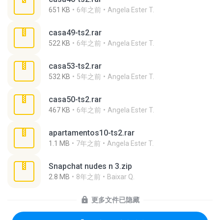
651 KB
6年之前
Angela Ester T.
casa49-ts2.rar
522 KB
6年之前
Angela Ester T.
casa53-ts2.rar
532 KB
5年之前
Angela Ester T.
casa50-ts2.rar
467 KB
6年之前
Angela Ester T.
apartamentos10-ts2.rar
1.1 MB
7年之前
Angela Ester T.
Snapchat nudes n 3.zip
2.8 MB
8年之前
Baixar Q.
更多文件已隐藏