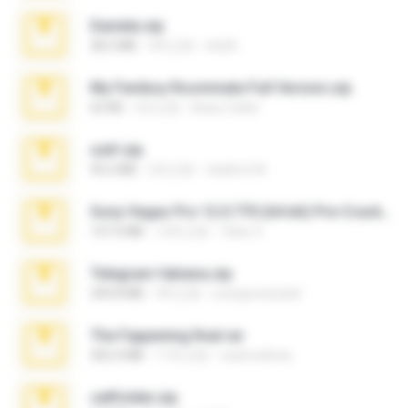
Daniela.zip
28.2 MB
3年之前
ela26
My Femboy Roommate Full Version.zip
62 KB
5月之前
Beau Collier
ouh!.zip
95.6 MB
2月之前
vladimir M.
Sony Vegas Pro 12.0.770 (64-bit) Pre-Cracked.zip
137.0 MB
12年之前
Tales S.
Telegram fabiana.zip
244.8 MB
4年之前
yrangravanatal
The Fappening final.rar
302.4 MB
11年之前
raulmedinax
cellfolder.zip