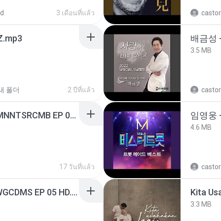
ed
3 เดือนที่แล้ว
castor
.mp3
배금성 
3.5 MB
새 폴더
2 ปีที่แล้ว
castor
[Witanime.com] RKNGMNNTSRCMB EP 05 HD.mp4
임영웅 
4.6 MB
17 วันที่แล้ว
castor
[Witanime.com] TSTJWGCDMS EP 05 HD.mp4
Kita Us
3.3 MB