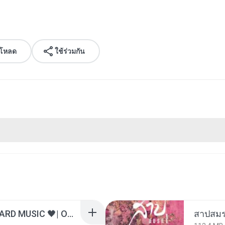
์โหลด
ใช้ร่วมกัน
ไม่มีใครรู้ตัวเรา– UNHEARD MUSIC 🖤| Official Lyric Video | เพลงสู้ชีวิต
สาปสมร