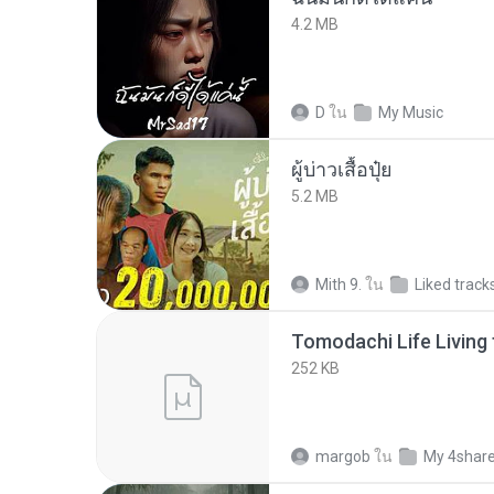
4.2 MB
D
ใน
My Music
ผู้บ่าวเสื้อปุ๋ย
5.2 MB
Mith 9.
ใน
Liked track
252 KB
margob
ใน
My 4shar