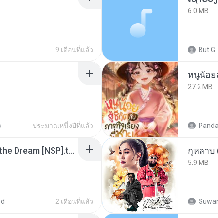
6.0 MB
9 เดือนที่แล้ว
But G.
หนูน้อยส
27.2 MB
s
ประมาณหนึ่งปีที่แล้ว
Panda
Tomodachi Life Living the Dream [NSP].torrent
กุหลาบ
5.9 MB
ed
2 เดือนที่แล้ว
Suwan