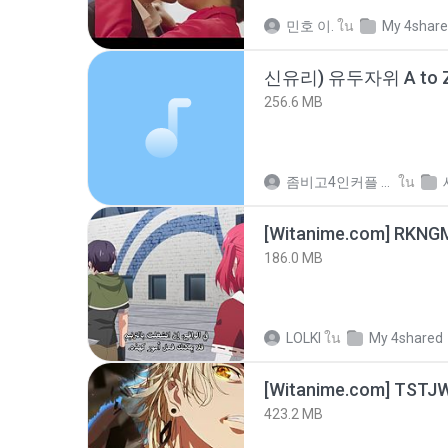
민호 이.
ใน
My 4shar
신유리) 유두자위 A to Z
256.6 MB
좀비고4인커플 좀.
ใน
186.0 MB
LOLKI
ใน
My 4shared
423.2 MB