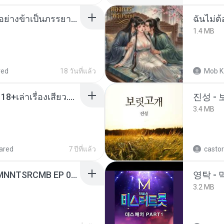
เกิดใหม่อีกครา อี๋เหนียงอย่างข้าเป็นภรรยาขุนนาง 1_ST.pdf
ฉันไม่ต้
1.4 MB
red
18 วันที่แล้ว
Mob K
เมียน้อยเหงา พาเสียวค่ะ18+เล่าเรื่องเสียว.mp3
진성 -
3.4 MB
ared
7 ปีที่แล้ว
castor
[Witanime.com] RKNGMNNTSRCMB EP 06 HD.mp4
영탁 - 
3.2 MB