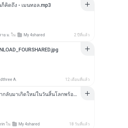
หนก็คิดถึง - เมนทอล.mp3
สาย ม.
ใน
My 4shared
2 ปีที่แล้ว
NLOAD_FOURSHARED.jpg
dthree A.
12 เดือนที่แล้ว
ย้อนเวลากลับมาเกิดใหม่ในวันสิ้นโลกพร้อมมิติส่วนตัว 1-443 [จบ] - 揍趴长颈鹿.pdf
rin
ใน
My 4shared
18 วันที่แล้ว