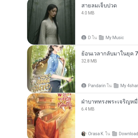
สายลมเจ็บปวด
4.0 MB
D
ใน
My Music
32.8 MB
Pandarin
ใน
My 4sha
ฝ่าบาททรงพระเจริญหมื่
6.4 MB
Orasa K.
ใน
Downloa