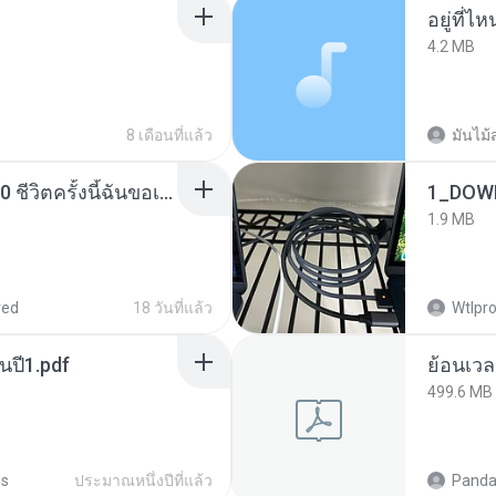
อยู่ที่ไ
4.2 MB
8 เดือนที่แล้ว
มันไม้
ย้อนเวลากลับมาในยุค 70 ชีวิตครั้งนี้ฉันขอเลือกเอง จบ.pdf
1_DOW
1.9 MB
red
18 วันที่แล้ว
Wtlpro
นปี1.pdf
499.6 MB
ds
ประมาณหนึ่งปีที่แล้ว
Panda