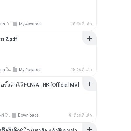
rin
ใน
My 4shared
18 วันที่แล้ว
ส 2.pdf
rin
ใน
My 4shared
18 วันที่แล้ว
อทิ้งฉันไว้ Ft.N/A , HK [Official MV]
ทร์
ใน
Downloads
8 เดือนที่แล้ว
ເຊົາຮ້ອງເຖົ້າຊິເອົາທໍ່ໃດ (เซาฮ้องเถ้าสิเอาเท่าใด) ບຸນເກີດ ຫນູຫ່ວງ ft. ໂສພາ ຈຸນທະລາ