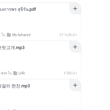
องการพร สุจิรัน.pdf
.
ใน
My 4shared
27 วันที่แล้ว
 보릿고개.mp3
-trot
ใน
LHR
4 ปีที่แล้ว
막걸리 한잔.mp3