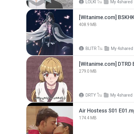
LOLKI
ใน
My 4shared
[Witanime.com] BSKHK
408.9 MB
BLITR
ใน
My 4shared
[Witanime.com] DTRD 
279.0 MB
DRTY
ใน
My 4shared
Air Hostess S01 E01.
174.4 MB