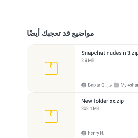
مواضيع قد تعجبك أيضًا
Snapchat nudes n 3.zi
2.8 MB
My 4sha
في
Baixar Q.
New folder xx.zip
808.4 MB
henry N.