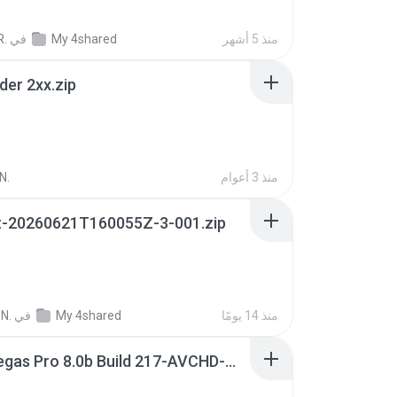
منذ 5 أشهر
My 4shared
في
R.
der 2xx.zip
منذ 3 أعوام
N.
t-20260621T160055Z-3-001.zip
منذ 14 يومًا
My 4shared
في
N.
Sony Vegas Pro 8.0b Build 217-AVCHD-MPG-AC3 FIXED.7z