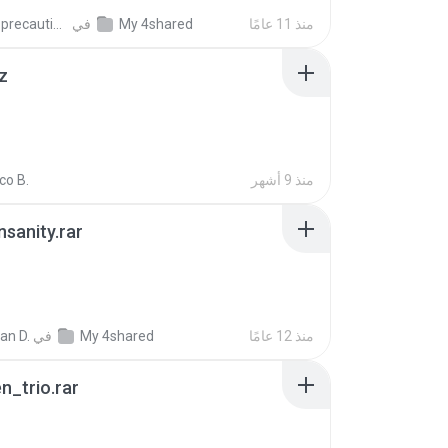
منذ 11 عامًا
My 4shared
في
extra_precautions
z
منذ 9 أشهر
co B.
Insanity.rar
منذ 12 عامًا
My 4shared
في
ian D.
n_trio.rar