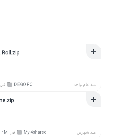
Roll.zip
منذ عام واحد
DIEGO PC
في
ne.zip
منذ شهرين
My 4shared
في
ir M.