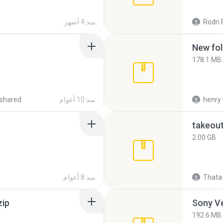
Rodri 
منذ 4 أشهر
New fol
178.1 MB
henry 
منذ 10 أعوام
shared
takeou
2.00 GB
Thata 
منذ 8 أعوام
zip
192.6 MB