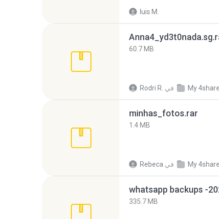
luis M.
Anna4_yd3t0nada.sg.r
60.7 MB
My 4shar
في
Rodri R.
minhas_fotos.rar
1.4 MB
My 4shar
في
Rebeca
335.7 MB