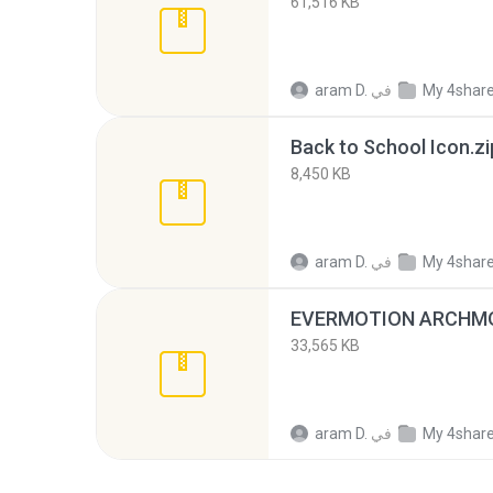
61,516 KB
My 4shar
في
aram D.
Back to School Icon.zi
8,450 KB
My 4shar
في
aram D.
EVERMOTION ARCHMO
33,565 KB
My 4shar
في
aram D.