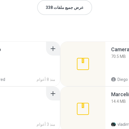
عرض جميع ملفات 338
p
Camera 
70.5 MB
Diego
منذ 8 أعوام
red
Marceli
14.4 MB
vladim
منذ 3 أعوام