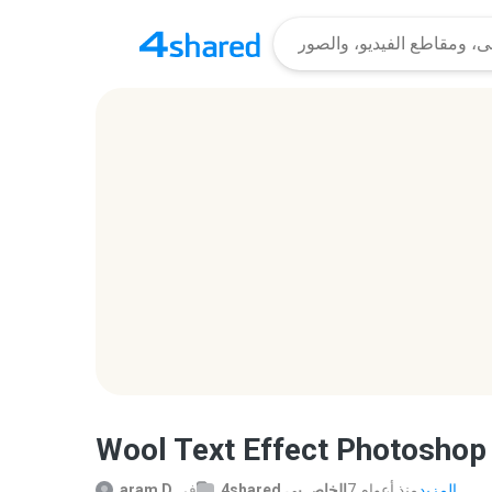
Wool Text Effect Photoshop 
المزيد...
7 منذ أعوام
4shared الخاص بي
في
aram D.