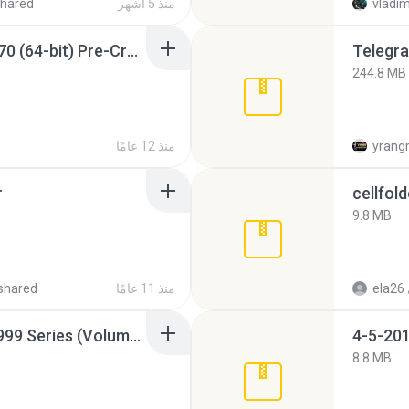
vladim
منذ 5 أشهر
hared
Sony Vegas Pro 12.0.770 (64-bit) Pre-Cracked.zip
Telegra
244.8 MB
yrang
منذ 12 عامًا
r
cellfold
9.8 MB
ela26
منذ 11 عامًا
shared
Junior Miss Pageant 1999 Series (Volume I Part I NC 6).7z
4-5-201
8.8 MB