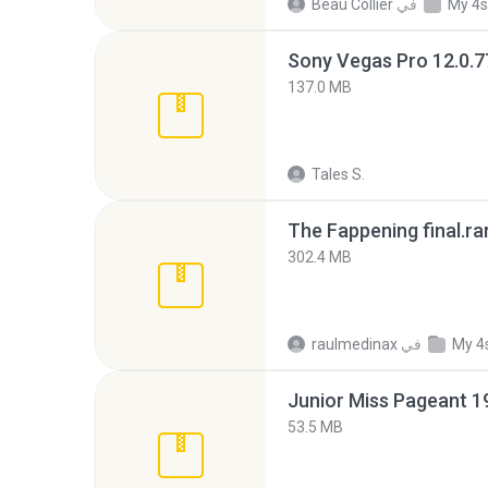
My 4s
في
Beau Collier
137.0 MB
Tales S.
The Fappening final.ra
302.4 MB
My 4
في
raulmedinax
53.5 MB