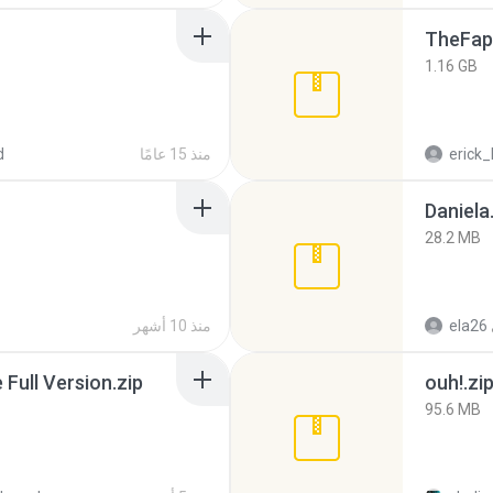
TheFap
1.16 GB
erick_
منذ 15 عامًا
d
Daniela
28.2 MB
ela26
منذ 10 أشهر
ull Version.zip
ouh!.zi
95.6 MB