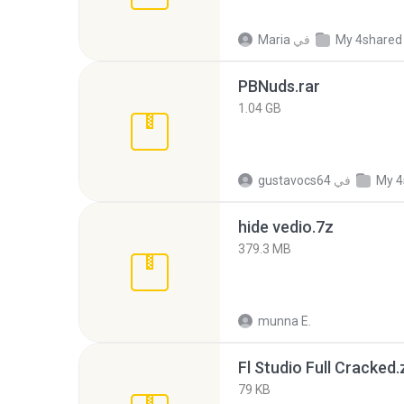
My 4shared
في
Maria
PBNuds.rar
1.04 GB
My 4
في
gustavocs64
hide vedio.7z
379.3 MB
munna E.
Fl Studio Full Cracked.
79 KB