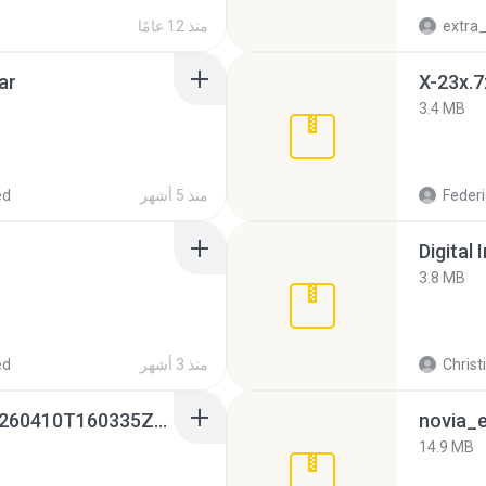
منذ 12 عامًا
ar
X-23x.7
3.4 MB
Federi
منذ 5 أشهر
ed
Digital 
3.8 MB
Christ
منذ 3 أشهر
ed
whatsapp backups -20260410T160335Z-3-001.zip
novia_e
14.9 MB