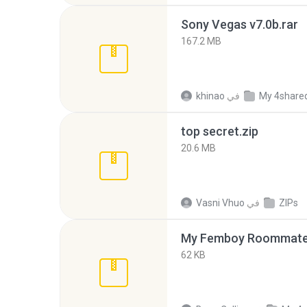
Sony Vegas v7.0b.rar
167.2 MB
My 4share
في
khinao
top secret.zip
20.6 MB
ZIPs
في
Vasni Vhuo
My Femboy Roommate F
62 KB