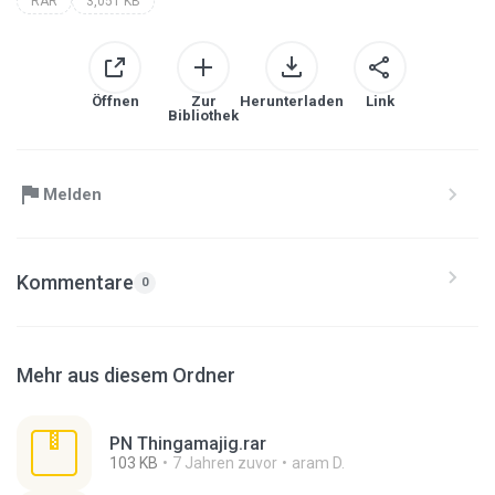
RAR
3,051 KB
Öffnen
Zur
Herunterladen
Link
Bibliothek
Melden
Kommentare
0
Mehr aus diesem Ordner
PN Thingamajig.rar
103 KB
7 Jahren zuvor
aram D.