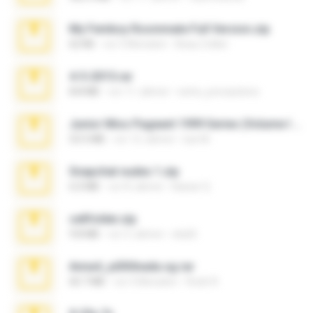
My Femboy Roommate Full Version.zip
62 KB
vor 5 Monaten
Beau Collier
4-5-2015.rar
8.8 MB
vor 11 Jahren
extra_precautions
Junior Miss Pageant 1999 Series (Volume I Part I NC 6).7z
53.5 MB
vor 12 Jahren
luis M.
Snapchat nudes 1.zip
6.0 MB
vor 8 Jahren
Baixar Q.
cellfolder.zip
9.8 MB
vor 3 Jahren
ela26
Anna4_yd3t0nada.sg.rar
60.7 MB
vor 5 Monaten
Rodri R.