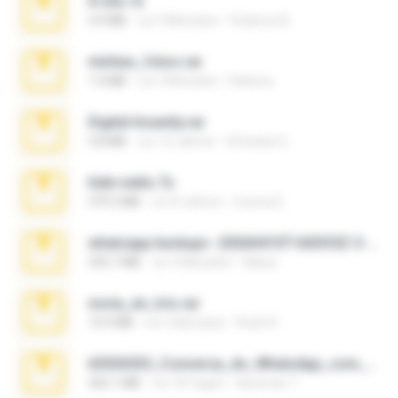
X-23x.7z
3.4 MB
vor 9 Monaten
Federico B.
minhas_fotos.rar
1.4 MB
vor 3 Monaten
Rebeca
Digital Insanity.rar
3.8 MB
vor 12 Jahren
Christian D.
hide vedio.7z
379.3 MB
vor 8 Jahren
munna E.
whatsapp backups -20260410T160335Z-3-001.zip
335.7 MB
vor 4 Monaten
Maria
novia_en_trio.rar
14.9 MB
vor 5 Monaten
Rodri R.
65536533_Conversa_do_WhatsApp_com_Meu_Esposo.zip
262.1 MB
vor 18 Tagen
desomar T.