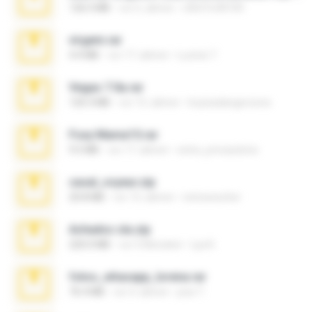
126.5 MB
vor 6 Jahren
nIGHTmAYOR
virgem.rar
4.4 MB
vor 17 Jahren
Lucinei 7.
Vegas 7.0a.rar
120.3 MB
vor 15 Jahren
boyisadangerzone
Foxy Mama15.rar
9.5 MB
vor 17 Jahren
extra_precautions
casal_voyeur.zip
20.8 MB
vor 15 Jahren
netowescher
Achados sla.zip
220.0 MB
vor 5 Monaten
Lya K.
fotos_whasapp_lorena.rar
76.4 MB
vor 4 Jahren
jose T.