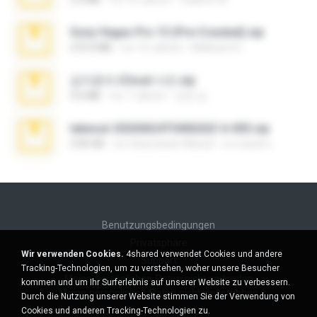
Sony Vegas Pro 13 (Pre-Cracked).zip
272.0 MB
vor 10 Jahren
Mellicent D.
김지윤의 iCloud 사진.zip
9.6 MB
vor 7 Jahren
성경 김.
takeout-20260624T040626Z-6-003.zip
2.00 GB
vor etwa einem Monat
อรรถพงษ์ บ.
Benutzungsbedingungen
Privatsphäre
Wir verwenden Cookies.
4shared verwendet Cookies und andere
Support
Tracking-Technologien, um zu verstehen, woher unsere Besucher
Meine persönlichen Daten nicht verkaufen
kommen und um Ihr Surferlebnis auf unserer Website zu verbessern.
Meine persönlichen Daten nicht weitergeben
Durch die Nutzung unserer Website stimmen Sie der Verwendung von
Cookies und anderen Tracking-Technologien zu.