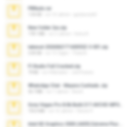
PBNuds.rar
1.04 GB
vor 10 Jahren
gustavocs64
New folder 2xx.zip
178.1 MB
vor 3 Jahren
henry N.
takeout-20260621T160055Z-3-001.zip
2.00 GB
vor 15 Tagen
Thata N.
Fl Studio Full Cracked.zip
79 KB
vor 4 Monaten
Joel Powers
WhatsApp Chat - Mayara Cunhada .zip
36.7 MB
vor 7 Jahren
Ana K.
Sony Vegas Pro 8.0b Build 217-AVCHD-MPG-AC3 FIXED.7z
192.6 MB
vor 16 Jahren
Steven P.
Intel HD Graphics 3000 (4459) Extreme Plus 2.0.zip