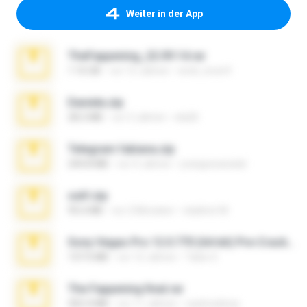
Weiter in der App
TheFappening_22.09.14.rar
1.16 GB
vor 12 Jahren
erick_lover4
Daniela.zip
28.2 MB
vor 3 Jahren
ela26
Telegram fabiana.zip
244.8 MB
vor 4 Jahren
yrangravanatal
ouh!.zip
95.6 MB
vor 2 Monaten
vladimir M.
Sony Vegas Pro 12.0.770 (64-bit) Pre-Cracked.zip
137.0 MB
vor 12 Jahren
Tales S.
The Fappening final.rar
302.4 MB
vor 11 Jahren
raulmedinax