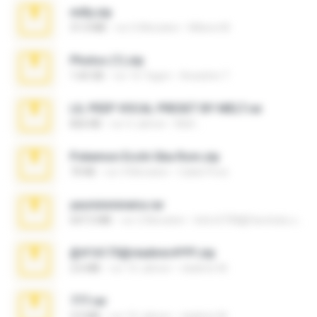
milly.zip
31.0 MB
vor 6 Monaten
Milene M.
Photos (1).zip
1.60 GB
vor 16 Tagen
Anacleto T.
LIL PEEP VOCAL PRESET BY MELT.rar
826 KB
vor 4 Jahren
Melt ..
Pokemon Ecchi Gba Rom.zip
70 KB
vor 4 Monaten
Caleb Price
yasminmineira.rar
647.5 MB
vor 2 Monaten
letiro5708@fanchatu.com
@#16173@vladimir#!!!!!!.zip
2.6 MB
vor 10 Jahren
vladimir M.
777.rar
2.0 MB
vor 10 Jahren
vladimir M.