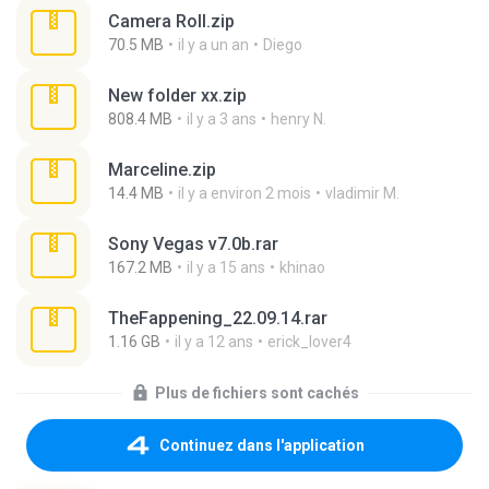
Camera Roll.zip
70.5 MB
il y a un an
Diego
New folder xx.zip
808.4 MB
il y a 3 ans
henry N.
Marceline.zip
14.4 MB
il y a environ 2 mois
vladimir M.
Sony Vegas v7.0b.rar
167.2 MB
il y a 15 ans
khinao
TheFappening_22.09.14.rar
1.16 GB
il y a 12 ans
erick_lover4
Plus de fichiers sont cachés
Continuez dans l'application