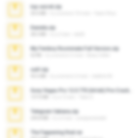
top secret.zip
20.6 MB
il y a environ 10 mois
Vasni Vhuo
Daniela.zip
28.2 MB
il y a 3 ans
ela26
My Femboy Roommate Full Version.zip
62 KB
il y a environ 5 mois
Beau Collier
ouh!.zip
95.6 MB
il y a environ 2 mois
vladimir M.
Sony Vegas Pro 12.0.770 (64-bit) Pre-Cracked.zip
137.0 MB
il y a 12 ans
Tales S.
Telegram fabiana.zip
244.8 MB
il y a 4 ans
yrangravanatal
The Fappening final.rar