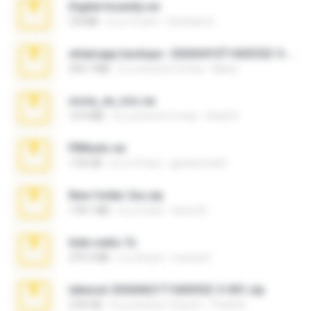
Digital Insanity.rar
3.8 MB
il y a 12 ans
Christian D.
whatsapp backups -20260410T160335Z-3-001.zip
335.7 MB
il y a environ 4 mois
Maria
novia_en_trio.rar
14.9 MB
il y a environ 5 mois
Rodri R.
PBNuds.rar
1.04 GB
il y a 10 ans
gustavocs64
New folder 2xx.zip
178.1 MB
il y a 3 ans
henry N.
hide vedio.7z
379.3 MB
il y a 8 ans
munna E.
takeout-20260621T160055Z-3-001.zip
2.00 GB
il y a environ 14 jours
Thata N.