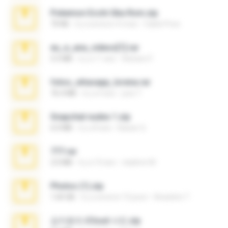
Pokemon Ecchi Gba Rom.zip
70 KB
il y a environ 4 mois
Caleb Price
eu_e_ana_videos[1].rar
5.5 MB
il y a 11 ans
Adriano F.
fotos_whasapp_lorena.rar
76.4 MB
il y a 4 ans
jose T.
Snapchat nudes 1.zip
6.0 MB
il y a 8 ans
Baixar Q.
777.rar
2.0 MB
il y a 10 ans
vladimir M.
Photos (1).zip
1.60 GB
il y a environ 15 jours
Anacleto T.
김지윤의 iCloud 사진.zip