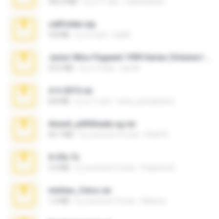
302.4 MB
il y a 11 ans
raulmedinax
cellfolder.zip
9.8 MB
il y a 3 ans
ela26
Junior Miss Pageant 1999 Series (Volume I Part I NC 6).7z
53.5 MB
il y a 12 ans
luis M.
4-5-2015.rar
8.8 MB
il y a 11 ans
extra_precautions
Anna4_yd3t0nada.sg.rar
60.7 MB
il y a environ 5 mois
Rodri R.
X-23x.7z
3.4 MB
il y a environ 9 mois
Federico B.
minhas_fotos.rar
1.4 MB
il y a environ 3 mois
Rebeca