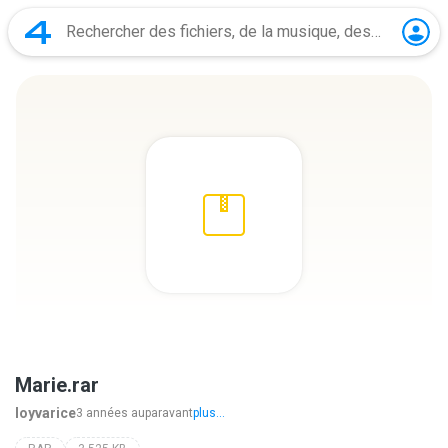
Marie.rar
loyvarice
3 années auparavant
plus...