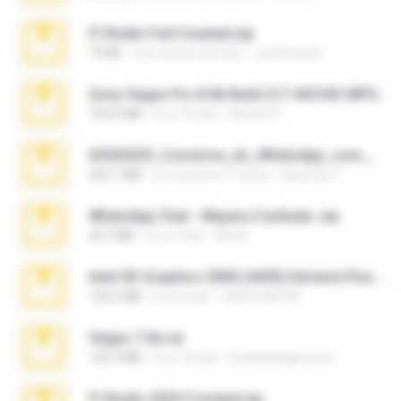
Fl Studio Full Cracked.zip
79 KB
il y a environ 4 mois
Joel Powers
Sony Vegas Pro 8.0b Build 217-AVCHD-MPG-AC3 FIXED.7z
192.6 MB
il y a 16 ans
Steven P.
65536533_Conversa_do_WhatsApp_com_Meu_Esposo.zip
262.1 MB
il y a environ 17 jours
desomar T.
WhatsApp Chat - Mayara Cunhada .zip
36.7 MB
il y a 7 ans
Ana K.
Intel HD Graphics 3000 (4459) Extreme Plus 2.0.zip
126.5 MB
il y a 6 ans
nIGHTmAYOR
Vegas 7.0a.rar
120.3 MB
il y a 15 ans
boyisadangerzone
Fl Studio 2025 Cracked.zip