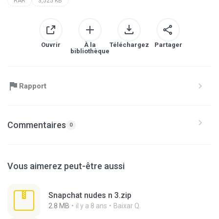
RAR
3,525 KB
Ouvrir
À la
Téléchargez
Partager
bibliothèque
Rapport
Commentaires
0
Vous aimerez peut-être aussi
Snapchat nudes n 3.zip
2.8 MB
il y a 8 ans
Baixar Q.