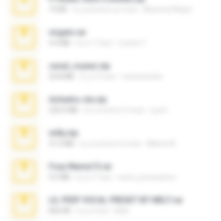
73 KB
il y a environ un mois
Maverick Mayer
virgem.rar
4.4 MB
il y a 17 ans
Lucinei 7.
casal_voyeur.zip
20.8 MB
il y a 15 ans
netowescher
Achados sla.zip
220.0 MB
il y a environ 5 mois
Lya K.
milly.zip
31.0 MB
il y a environ 6 mois
Milene M.
Foxy Mama15.rar
9.5 MB
il y a 17 ans
extra_precautions
LIL PEEP VOCAL PRESET BY MELT.rar
826 KB
il y a 4 ans
Melt ..