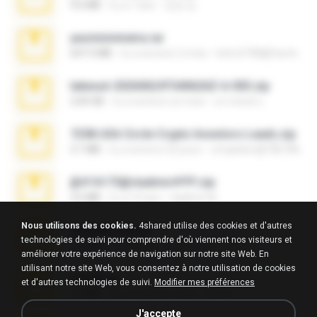
9.6 MB
il y a 7 ans
성경 김.
yasminmineira.rar
647.5 MB
il y a environ 2 mois
letiro5708@fanchatu.com
takeout-20260624T040626Z-6-003.zip
2.00 GB
il y a environ un mois
อรรถพงษ์ บ.
7258 USA Circle Crypto Investors Leads.zip
3.1 MB
il y a environ 22 jours
cmqadeer@786786786
@#16173@vladimir#!!!!!!.zip
2.6 MB
il y a 10 ans
vladimir M.
Nous utilisons des cookies.
4shared utilise des cookies et d'autres
amanda sfd.rar
technologies de suivi pour comprendre d'où viennent nos visiteurs et
5.2 MB
il y a 7 ans
elton_roots
améliorer votre expérience de navigation sur notre site Web. En
utilisant notre site Web, vous consentez à notre utilisation de cookies
L3150.rar
et d'autres technologies de suivi.
Modifier mes préférences
1.3 MB
il y a environ 6 mois
Alex P.
J'accepte