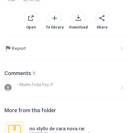
RAR
46,742 KB
Open
To library
Download
Share
Report
Comments
1
- Muiito Foda Vey ;P
More from this folder
no styllo de cara nova.rar