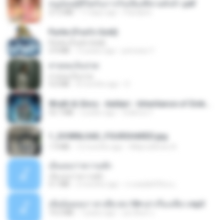
หนูน้อยสู้ชีวิตกับภารกิจเลี้ยงพี่ชายทั้งห้า.pdf
27.2 MB
17 days ago
Pandarin
Pyrite (Fool's Gold)
Pyrite (Fool's Gold)
3.4 MB
12 years ago
princess Y.
สายลมเจ็บปวด
สายลมเจ็บปวด
4.0 MB
8 months ago
D
Wrath & Glory - Aeldari - Inheritance of Embers.pdf
53.7 MB
2 years ago
federico f
1_DOWNLOAD_FOURSHARED.jpg
1.9 MB
12 months ago
Wtlprodthree A.
เอิ้นเธอว่าความฮัก
เอิ้นเธอว่าความฮัก
4.1 MB
2 months ago
ถามพ่อ&#39;พ ม.
เมียน้อยเหงา พาเสียวค่ะ18+เล่าเรื่องเสียว.mp3
14.2 MB
7 years ago
อมรพันธ์ จ.