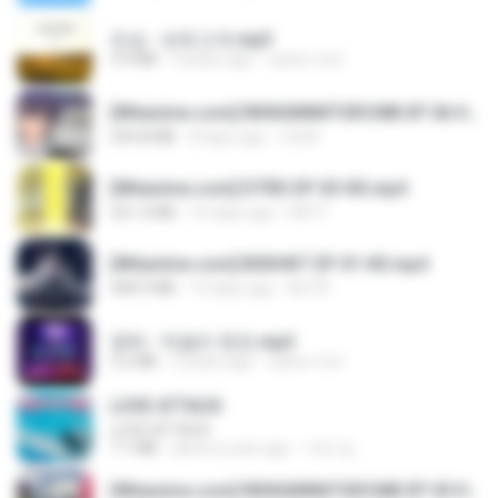
진성 - 보릿고개.mp3
3.4 MB
4 years ago
castor-trot
[Witanime.com] RKNGMNNTSRCMB EP 06 HD.mp4
294.8 MB
8 days ago
LOLKI
[Witanime.com] DTRD EP 03 HD.mp4
321.3 MB
16 days ago
DRTY
[Witanime.com] BSKHKT EP 01 HD.mp4
408.9 MB
13 days ago
BLITR
영탁 - 막걸리 한잔.mp3
3.2 MB
3 years ago
castor-trot
LOVE ATTACK
LOVE ATTACK
7.1 MB
about a year ago
지빈 임.
[Witanime.com] RKNGMNNTSRCMB EP 05 HD.mp4