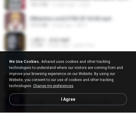
186.0 MB
15 days ago
LOLKI
[Witanime.com] DTRD EP 04 HD.mp4
279.0 MB
9 days ago
DRTY
나훈아 - 영영.mp3
3.5 MB
4 years ago
castor-trot
신유리) 유두자위 A to Z.mp3
We Use Cookies.
4shared uses cookies and other tracking
256.6 MB
2 years ago
좀비고4인커플 좀.
technologies to understand where our visitors are coming from and
improve your browsing experience on our Website. By using our
Website, you consent to our use of cookies and other tracking
배금성 - 사랑이 비를 맞아요.mp3
technologies.
Change my preferences
3.5 MB
4 years ago
castor-trot
I Agree
임영웅 - 어느 60대 노부부이야기.mp3
4.6 MB
4 years ago
castor-trot
Air Hostess S01 E01.mp4
174.4 MB
3 months ago
민호 이.