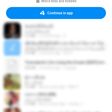
More files are hidden
Continue in app
ฉันมันก็ดีได้แค่นี้
ฉันมันก็ดีได้แค่นี้
4.2 MB
9 months ago
D
ເຊົາຮ້ອງເຖົ້າຊິເອົາທໍ່ໃດ (เซาฮ้องเถ้าสิเอาเท่าใด) ບຸນເກີດ ຫນູຫ່ວງ ft. ໂສພາ ຈຸນທະລາ
ເຊົາຮ້ອງເຖົ້າຊິເອົາທໍ່ໃດ (เซาฮ้องเถ้าสิเอาเท่าใด) ບຸນເກີດ ຫນູຫ່ວງ ft. ໂສພາ ຈຸນທະລາ
6.0 MB
2 months ago
But G.
Tomodachi Life Living the Dream [NSP].torrent
252 KB
2 months ago
margob
ผู้บ่าวเสื้อปุ๋ย
ผู้บ่าวเสื้อปุ๋ย
5.2 MB
about a year ago
Mith 9.
กุหลาบ (KULARB)
กุหลาบ (KULARB)
5.9 MB
about a year ago
Suwan J.