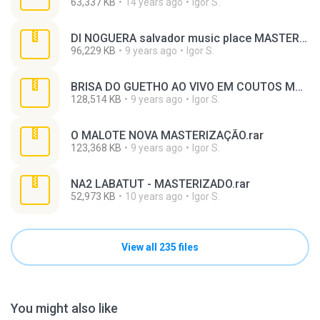
63,337 KB
14 years ago
Igor S.
DI NOGUERA salvador music place MASTERIZADO.rar
96,229 KB
9 years ago
Igor S.
BRISA DO GUETHO AO VIVO EM COUTOS MASTERIZADO.rar
128,514 KB
9 years ago
Igor S.
O MALOTE NOVA MASTERIZAÇÃO.rar
123,368 KB
9 years ago
Igor S.
NA2 LABATUT - MASTERIZADO.rar
52,973 KB
10 years ago
Igor S.
View all 235 files
You might also like