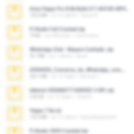
Sony Vegas Pro 8.0b Build 217-AVCHD-MPG-AC3 FIXED.7z
192.6 MB
vor 16 Jahren
Steven P.
Fl Studio Full Cracked.zip
79 KB
vor 4 Monaten
Joel Powers
WhatsApp Chat - Mayara Cunhada .zip
36.7 MB
vor 7 Jahren
Ana K.
65536533_Conversa_do_WhatsApp_com_Meu_Esposo.zip
262.1 MB
vor 16 Tagen
desomar T.
takeout-20260621T160055Z-3-001.zip
2.00 GB
vor 13 Tagen
Thata N.
Vegas 7.0a.rar
120.3 MB
vor 15 Jahren
boyisadangerzone
Fl Studio 2025 Cracked.zip