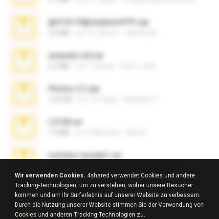
@#16173@vladimir#!!!!!!.zip
2.6 MB
vor 10 Jahren
vladimir M.
amanda sfd.rar
5.2 MB
vor 7 Jahren
elton_roots
Photos (1).zip
1.60 GB
vor 14 Tagen
Anacleto T.
L3150.rar
1.3 MB
vor 6 Monaten
Alex P.
novinha casada1.rar
720 KB
vor 15 Jahren
fabianointegrado
Wir verwenden Cookies.
4shared verwendet Cookies und andere
Tracking-Technologien, um zu verstehen, woher unsere Besucher
Reset L1250.rar
kommen und um Ihr Surferlebnis auf unserer Website zu verbessern.
2.8 MB
vor 3 Monaten
Alex P.
Durch die Nutzung unserer Website stimmen Sie der Verwendung von
Cookies und anderen Tracking-Technologien zu.