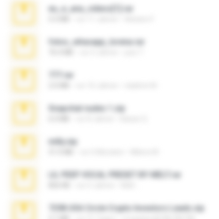
eu_e_ana_videos[1].rar
5.5 MB
vor 11 Jahren
Adriano F.
fotos_whasapp_lorena.rar
76.4 MB
vor 4 Jahren
jose T.
777.rar
2.0 MB
vor 10 Jahren
vladimir M.
Snapchat nudes 1.zip
6.0 MB
vor 8 Jahren
Baixar Q.
milly.zip
31.0 MB
vor 6 Monaten
Milene M.
LIL PEEP VOCAL PRESET BY MELT.rar
826 KB
vor 4 Jahren
Melt ..
7258 USA Circle Crypto Investors Leads.zip
3.1 MB
vor 21 Tagen
cmqadeer@786786786