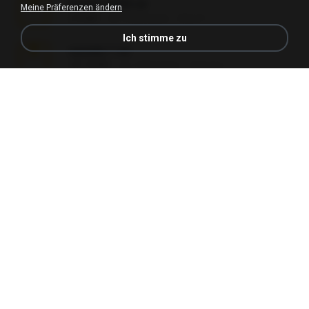
Reset L3250.rar
Meine Präferenzen ändern
2.8 MB
vor 2 Monaten
Alex P.
Ich stimme zu
vazada 1.rar
241.8 MB
vor 2 Monaten
Ulysses L.
Perdeu o celular.rar
323 KB
vor 17 Jahren
plantaopiriguete
Lembranças EX!!.rar
159.6 MB
vor 11 Jahren
Étori A.
Videos caseiros.rar
89.4 MB
vor 10 Monaten
maninho B.
Fotografias em iCloud de Ana julia Silva.zip
174.7 MB
vor 3 Jahren
Luany T.
AMANDA DE GOIAS , MOCA DA PAPELARIA .rar
6.3 MB
vor 15 Jahren
daniela_kabi