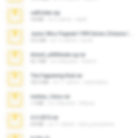
cellfolder.zip
9.8 MB
vor 3 Jahren
ela26
Junior Miss Pageant 1999 Series (Volume I Part I NC 6).7z
53.5 MB
vor 12 Jahren
luis M.
Anna4_yd3t0nada.sg.rar
60.7 MB
vor 5 Monaten
Rodri R.
The Fappening final.rar
302.4 MB
vor 11 Jahren
raulmedinax
minhas_fotos.rar
1.4 MB
vor 2 Monaten
Rebeca
4-5-2015.rar
8.8 MB
vor 11 Jahren
extra_precautions