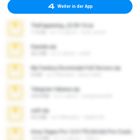
Weiter in der App
TheFappening_22.09.14.rar
1.16 GB
vor 12 Jahren
erick_lover4
Daniela.zip
28.2 MB
vor 3 Jahren
ela26
My Femboy Roommate Full Version.zip
62 KB
vor 5 Monaten
Beau Collier
Telegram fabiana.zip
244.8 MB
vor 4 Jahren
yrangravanatal
ouh!.zip
95.6 MB
vor 2 Monaten
vladimir M.
Sony Vegas Pro 12.0.770 (64-bit) Pre-Cracked.zip
137.0 MB
vor 12 Jahren
Tales S.