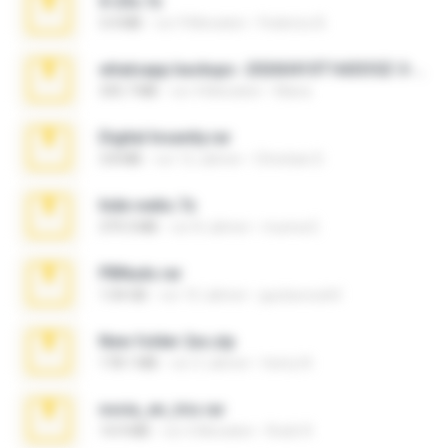
X-23x.7z
3.4 MB
vor 9 Monaten
Federico B.
whatsapp backups -20260410T160335Z-3-001.zip
335.7 MB
vor 4 Monaten
Maria
Digital Insanity.rar
3.8 MB
vor 12 Jahren
Christian D.
hide vedio.7z
379.3 MB
vor 8 Jahren
munna E.
PBNuds.rar
1.04 GB
vor 10 Jahren
gustavocs64
New folder 2xx.zip
178.1 MB
vor 3 Jahren
henry N.
novia_en_trio.rar
14.9 MB
vor 5 Monaten
Rodri R.