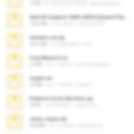
73 KB
vor etwa einem Monat
Maverick Mayer
Intel HD Graphics 3000 (4459) Extreme Plus 2.0.zip
126.5 MB
vor 6 Jahren
nIGHTmAYOR
Achados sla.zip
220.0 MB
vor 5 Monaten
Lya K.
Foxy Mama15.rar
9.5 MB
vor 17 Jahren
extra_precautions
virgem.rar
4.4 MB
vor 17 Jahren
Lucinei 7.
Pokemon Ecchi Gba Rom.zip
70 KB
vor 4 Monaten
Caleb Price
casal_voyeur.zip
20.8 MB
vor 15 Jahren
netowescher