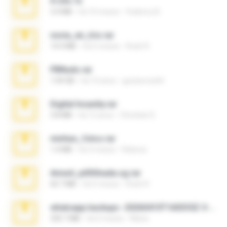
X-23x.7z
3.4 MB
há 10 meses
Federico B.
novia_en_trio.rar
14.9 MB
há 5 meses
Rodri R.
PBNuds.rar
1.04 GB
há 10 anos
gustavocs64
Digital Insanity.rar
3.8 MB
há 12 anos
Christian D.
minhas_fotos.rar
1.4 MB
há 3 meses
Rebeca
Anna4_yd3t0nada.sg.rar
60.7 MB
há 5 meses
Rodri R.
whatsapp backups -20260410T160335Z-3-001.zip
335.7 MB
há 4 meses
Maria