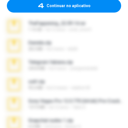
Continuar no aplicativo
TheFappening_22.09.14.rar
1.16 GB
há 12 anos
erick_lover4
Daniela.zip
28.2 MB
há 3 anos
ela26
Telegram fabiana.zip
244.8 MB
há 4 anos
yrangravanatal
ouh!.zip
95.6 MB
há 2 meses
vladimir M.
Sony Vegas Pro 12.0.770 (64-bit) Pre-Cracked.zip
137.0 MB
há 12 anos
Tales S.
Snapchat nudes 1.zip
6.0 MB
há 8 anos
Baixar Q.