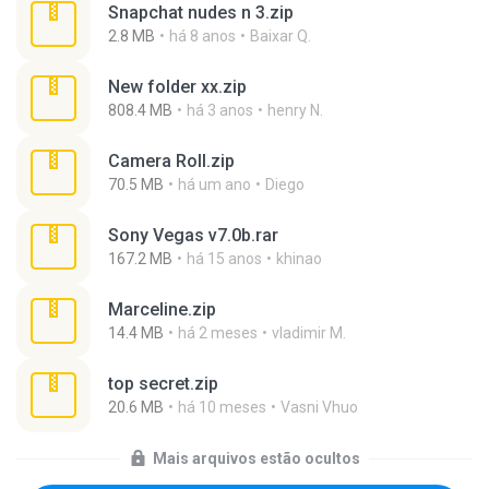
Snapchat nudes n 3.zip
2.8 MB
há 8 anos
Baixar Q.
New folder xx.zip
808.4 MB
há 3 anos
henry N.
Camera Roll.zip
70.5 MB
há um ano
Diego
Sony Vegas v7.0b.rar
167.2 MB
há 15 anos
khinao
Marceline.zip
14.4 MB
há 2 meses
vladimir M.
top secret.zip
20.6 MB
há 10 meses
Vasni Vhuo
Mais arquivos estão ocultos