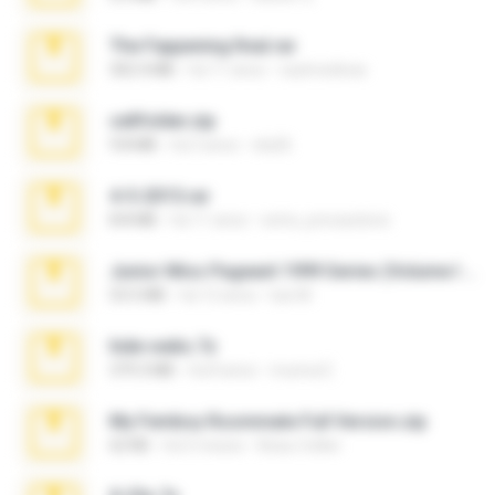
The Fappening final.rar
302.4 MB
há 11 anos
raulmedinax
cellfolder.zip
9.8 MB
há 3 anos
ela26
4-5-2015.rar
8.8 MB
há 11 anos
extra_precautions
Junior Miss Pageant 1999 Series (Volume I Part I NC 6).7z
53.5 MB
há 12 anos
luis M.
hide vedio.7z
379.3 MB
há 8 anos
munna E.
My Femboy Roommate Full Version.zip
62 KB
há 5 meses
Beau Collier