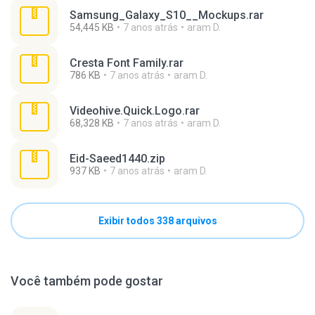
Samsung_Galaxy_S10__Mockups.rar
54,445 KB
7 anos atrás
aram D.
Cresta Font Family.rar
786 KB
7 anos atrás
aram D.
Videohive.Quick.Logo.rar
68,328 KB
7 anos atrás
aram D.
Eid-Saeed1440.zip
937 KB
7 anos atrás
aram D.
Exibir todos 338 arquivos
Você também pode gostar