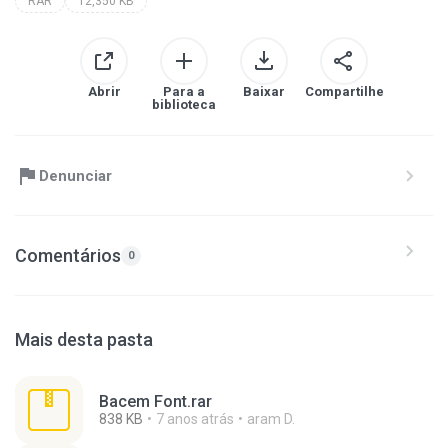
RAR
12,350 KB
Abrir
Para a
Baixar
Compartilhe
biblioteca
Denunciar
Comentários
0
Mais desta pasta
Bacem Font.rar
838 KB
7 anos atrás
aram D.