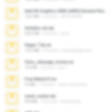
Intel HD Graphics 3000 (4459) Extreme Plus 2.0.zip
126.5 MB
6 yıl önce
nIGHTmAYOR
Achados sla.zip
220.0 MB
5 ay önce
Lya K.
Vegas 7.0a.rar
120.3 MB
15 yıl önce
boyisadangerzone
fotos_whasapp_lorena.rar
76.4 MB
4 yıl önce
jose T.
Foxy Mama15.rar
9.5 MB
17 yıl önce
extra_precautions
casal_voyeur.zip
20.8 MB
15 yıl önce
netowescher