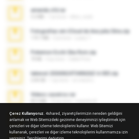
amanda sfd.rar
5.2 MB
7 yıl önce
elton_roots
Fotografias em iCloud de Ana julia Silva.zip
174.7 MB
3 yıl önce
Luany T.
Pokemon Ecchi Gba Rom.zip
70 KB
4 ay önce
Caleb Price
takeout-20260624T040626Z-6-003.zip
2.00 GB
1 ay önce
อรรถพงษ์ บ.
Videos caseiros.rar
89.4 MB
10 ay önce
maninho B.
Çerez Kullanıyoruz.
4shared, ziyaretçilerimizin nereden geldiğini
eu_e_ana_videos[1].rar
anlamak ve Web Sitemizdeki gezinme deneyiminizi iyileştirmek için
5.5 MB
11 yıl önce
Adriano F.
çerezleri ve diğer izleme teknolojilerini kullanır. Web Sitemizi
kullanarak, çerezleri ve diğer izleme teknolojilerini kullanmamıza izin
7258 USA Circle Crypto Investors Leads.zip
verirsiniz.
Tercihlerimi değiştirin