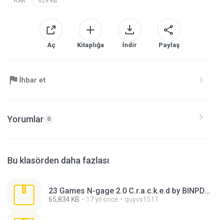
RAR
629 KB
Aç
Kitaplığa
İndir
Paylaş
İhbar et
Yorumlar
0
Bu klasörden daha fazlası
23 Games N-gage 2.0 C.r.a.c.k.e.d by BINPDA part 1.rar
65,834 KB
17 yıl önce
quyvx1511