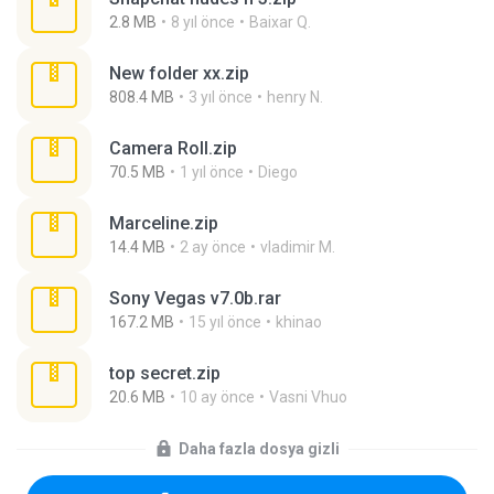
2.8 MB
8 yıl önce
Baixar Q.
New folder xx.zip
808.4 MB
3 yıl önce
henry N.
Camera Roll.zip
70.5 MB
1 yıl önce
Diego
Marceline.zip
14.4 MB
2 ay önce
vladimir M.
Sony Vegas v7.0b.rar
167.2 MB
15 yıl önce
khinao
top secret.zip
20.6 MB
10 ay önce
Vasni Vhuo
Daha fazla dosya gizli