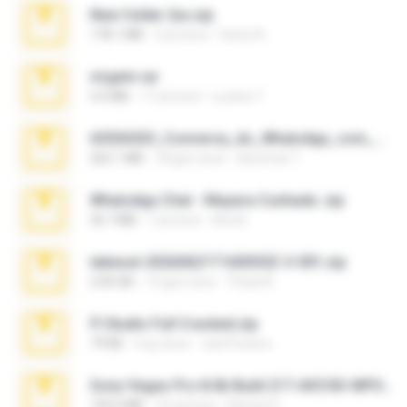
New folder 2xx.zip
178.1 MB
3 yıl önce
henry N.
virgem.rar
4.4 MB
17 yıl önce
Lucinei 7.
65536533_Conversa_do_WhatsApp_com_Meu_Esposo.zip
262.1 MB
18 gün önce
desomar T.
WhatsApp Chat - Mayara Cunhada .zip
36.7 MB
7 yıl önce
Ana K.
takeout-20260621T160055Z-3-001.zip
2.00 GB
15 gün önce
Thata N.
Fl Studio Full Cracked.zip
79 KB
4 ay önce
Joel Powers
Sony Vegas Pro 8.0b Build 217-AVCHD-MPG-AC3 FIXED.7z
192.6 MB
16 yıl önce
Steven P.