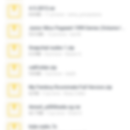
4-5-2015.rar
8.8 MB
11 yıl önce
extra_precautions
Junior Miss Pageant 1999 Series (Volume I Part I NC 6).7z
53.5 MB
12 yıl önce
luis M.
Snapchat nudes 1.zip
6.0 MB
8 yıl önce
Baixar Q.
cellfolder.zip
9.8 MB
3 yıl önce
ela26
My Femboy Roommate Full Version.zip
62 KB
5 ay önce
Beau Collier
Anna4_yd3t0nada.sg.rar
60.7 MB
5 ay önce
Rodri R.
hide vedio.7z