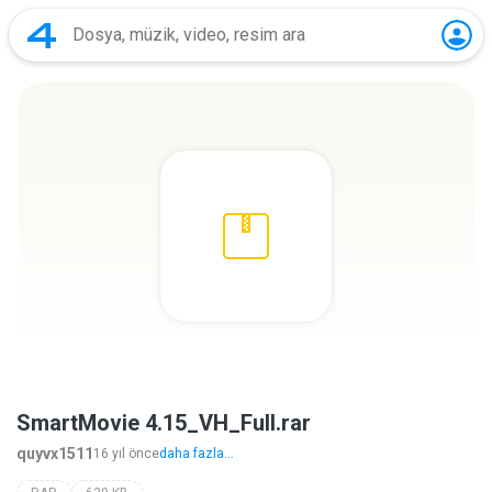
SmartMovie 4.15_VH_Full.rar
quyvx1511
16 yıl önce
daha fazla...