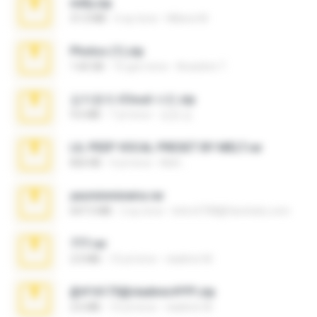
milly.zip
31.0 MB
6 ay önce
Milene M.
Photos (1).zip
1.60 GB
16 gün önce
Anacleto T.
김지윤의 iCloud 사진.zip
9.6 MB
7 yıl önce
성경 김.
LIL PEEP VOCAL PRESET BY MELT.rar
826 KB
4 yıl önce
Melt ..
yasminmineira.rar
647.5 MB
2 ay önce
letiro5708@fanchatu.com
777.rar
2.0 MB
10 yıl önce
vladimir M.
@#16173@vladimir#!!!!!!.zip
2.6 MB
10 yıl önce
vladimir M.