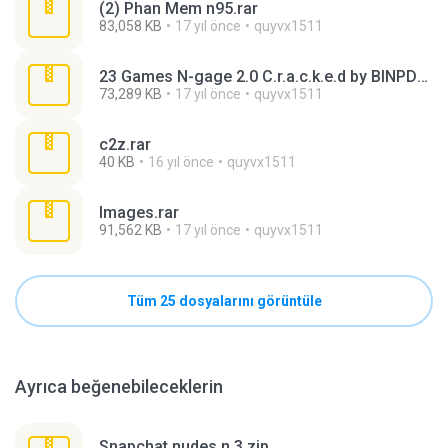
(2) Phan Mem n95.rar
83,058 KB
17 yıl önce
quyvx1511
23 Games N-gage 2.0 C.r.a.c.k.e.d by BINPDA part 3.rar
73,289 KB
17 yıl önce
quyvx1511
c2z.rar
40 KB
16 yıl önce
quyvx1511
Images.rar
91,562 KB
17 yıl önce
quyvx1511
Tüm 25 dosyalarını görüntüle
Ayrıca beğenebileceklerin
Snapchat nudes n 3.zip