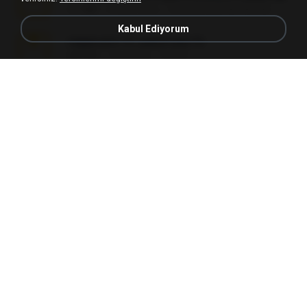
3.1 MB
24 gün önce
cmqadeer@786786786
Kabul Ediyorum
vegas.pro.12.-patch.exe.7z
687 KB
14 yıl önce
EVP Á.
Sony Vegas Pro 13 (Pre-Cracked).zip
272.0 MB
10 yıl önce
Mellicent D.
L3150.rar
1.3 MB
6 ay önce
Alex P.
novinha casada1.rar
720 KB
15 yıl önce
fabianointegrado
Reset L1250.rar
2.8 MB
3 ay önce
Alex P.
vazada 1.rar
241.8 MB
2 ay önce
Ulysses L.