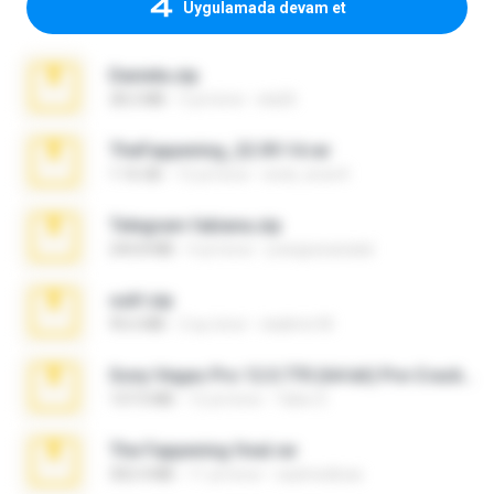
Uygulamada devam et
Daniela.zip
28.2 MB
3 yıl önce
ela26
TheFappening_22.09.14.rar
1.16 GB
12 yıl önce
erick_lover4
Telegram fabiana.zip
244.8 MB
4 yıl önce
yrangravanatal
ouh!.zip
95.6 MB
2 ay önce
vladimir M.
Sony Vegas Pro 12.0.770 (64-bit) Pre-Cracked.zip
137.0 MB
12 yıl önce
Tales S.
The Fappening final.rar
302.4 MB
11 yıl önce
raulmedinax