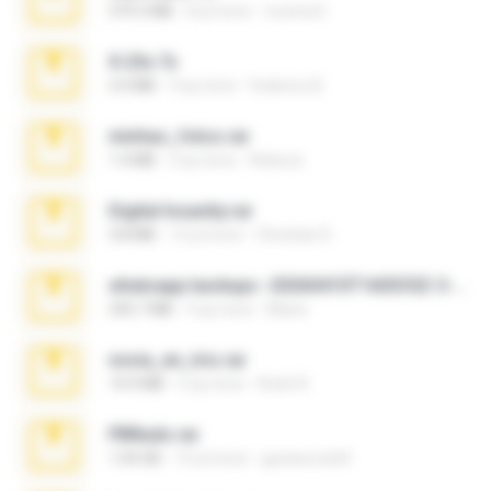
379.3 MB
8 yıl önce
munna E.
X-23x.7z
3.4 MB
9 ay önce
Federico B.
minhas_fotos.rar
1.4 MB
3 ay önce
Rebeca
Digital Insanity.rar
3.8 MB
12 yıl önce
Christian D.
whatsapp backups -20260410T160335Z-3-001.zip
335.7 MB
4 ay önce
Maria
novia_en_trio.rar
14.9 MB
5 ay önce
Rodri R.
PBNuds.rar
1.04 GB
10 yıl önce
gustavocs64