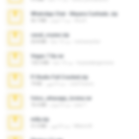
WhatsApp Chat - Mayara Cunhada .zip
Ana K.
منذ 7 أعوام
36.7 MB
casal_voyeur.zip
netowescher
منذ 15 عامًا
20.8 MB
Vegas 7.0a.rar
boyisadangerzone
منذ 15 عامًا
120.3 MB
Fl Studio Full Cracked.zip
Joel Powers
منذ 4 أشهر
79 KB
fotos_whasapp_lorena.rar
jose T.
منذ 4 أعوام
76.4 MB
milly.zip
Milene M.
منذ 6 أشهر
31.0 MB