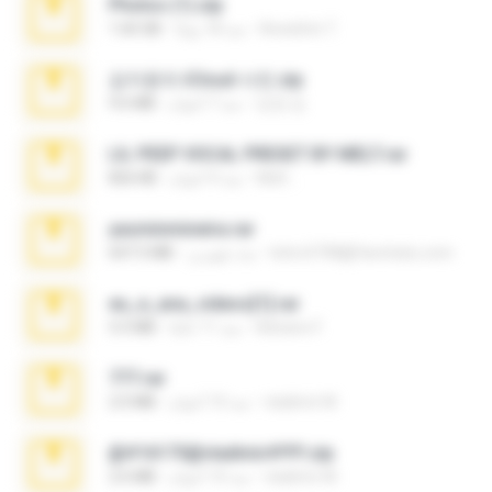
Photos (1).zip
Anacleto T.
منذ 18 يومًا
1.60 GB
김지윤의 iCloud 사진.zip
성경 김.
منذ 7 أعوام
9.6 MB
LIL PEEP VOCAL PRESET BY MELT.rar
Melt ..
منذ 4 أعوام
826 KB
yasminmineira.rar
letiro5708@fanchatu.com
منذ شهرين
647.5 MB
eu_e_ana_videos[1].rar
Adriano F.
منذ 11 عامًا
5.5 MB
777.rar
vladimir M.
منذ 10 أعوام
2.0 MB
@#16173@vladimir#!!!!!!.zip
vladimir M.
منذ 10 أعوام
2.6 MB