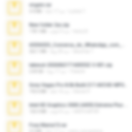
virgem.rar
Lucinei 7.
منذ 17 عامًا
4.4 MB
New folder 2xx.zip
henry N.
منذ 3 أعوام
178.1 MB
65536533_Conversa_do_WhatsApp_com_Meu_Esposo.zip
desomar T.
منذ 20 يومًا
262.1 MB
takeout-20260621T160055Z-3-001.zip
Thata N.
منذ 17 يومًا
2.00 GB
Sony Vegas Pro 8.0b Build 217-AVCHD-MPG-AC3 FIXED.7z
Steven P.
منذ 16 عامًا
192.6 MB
Intel HD Graphics 3000 (4459) Extreme Plus 2.0.zip
nIGHTmAYOR
منذ 6 أعوام
126.5 MB
Foxy Mama15.rar
extra_precautions
منذ 17 عامًا
9.5 MB