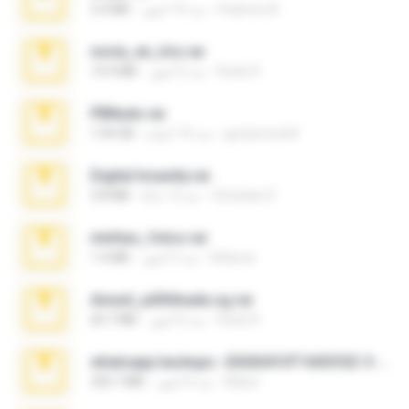
Federico B.
منذ 10 أشهر
3.4 MB
novia_en_trio.rar
Rodri R.
منذ 5 أشهر
14.9 MB
PBNuds.rar
gustavocs64
منذ 10 أعوام
1.04 GB
Digital Insanity.rar
Christian D.
منذ 12 عامًا
3.8 MB
minhas_fotos.rar
Rebeca
منذ 3 أشهر
1.4 MB
Anna4_yd3t0nada.sg.rar
Rodri R.
منذ 6 أشهر
60.7 MB
whatsapp backups -20260410T160335Z-3-001.zip
Maria
منذ 4 أشهر
335.7 MB