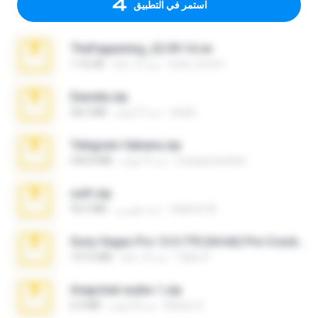
استمر في التطبيق
TheFappening_22.09.14.rar
erick_lover4
منذ 12 عامًا
1.16 GB
Daniela.zip
ela26
منذ 3 أعوام
28.2 MB
Telegram fabiana.zip
yrangravanatal
منذ 4 أعوام
244.8 MB
ouh!.zip
vladimir M.
منذ شهرين
95.6 MB
Sony Vegas Pro 12.0.770 (64-bit) Pre-Cracked.zip
Tales S.
منذ 12 عامًا
137.0 MB
Snapchat nudes 1.zip
Baixar Q.
منذ 8 أعوام
6.0 MB