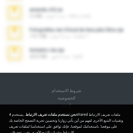
amanda sfd.rar
elton_roots
منذ 7 أعوام
5.2 MB
Fotografias em iCloud de Ana julia Silva.zip
Luany T.
منذ 3 أعوام
174.7 MB
Achados sla.zip
Lya K.
منذ 5 أشهر
220.0 MB
شروط الاستخدام
الخصوصية
الدعم
لا تبيع معلوماتي الشخصية
نحن نستخدم ملفات تعريف الارتباط.
يستخدم 4shared ملفات تعريف الارتباط
لا تشارك معلوماتي الشخصية
وتقنيات التتبع الأخرى لفهم من أين يأتي زوارنا وتحسين تجربة التصفح الخاصة بك
على موقعنا. باستخدامك لموقعنا، فإنك توافق على استخدامنا لملفات تعريف
الارتباط وتقنيات التتبع الأخرى.
تغيير تفضيلاتي