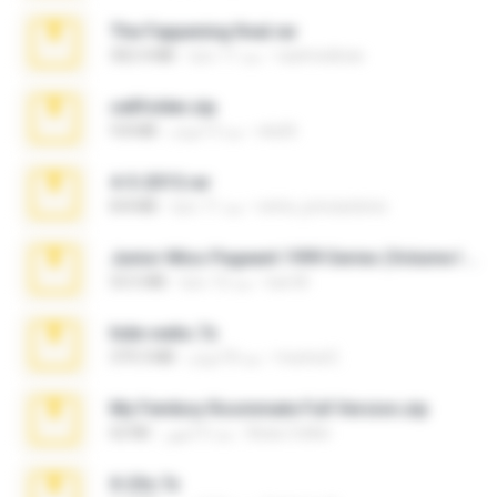
The Fappening final.rar
raulmedinax
منذ 11 عامًا
302.4 MB
cellfolder.zip
ela26
منذ 3 أعوام
9.8 MB
4-5-2015.rar
extra_precautions
منذ 11 عامًا
8.8 MB
Junior Miss Pageant 1999 Series (Volume I Part I NC 6).7z
luis M.
منذ 12 عامًا
53.5 MB
hide vedio.7z
munna E.
منذ 8 أعوام
379.3 MB
My Femboy Roommate Full Version.zip
Beau Collier
منذ 5 أشهر
62 KB
X-23x.7z