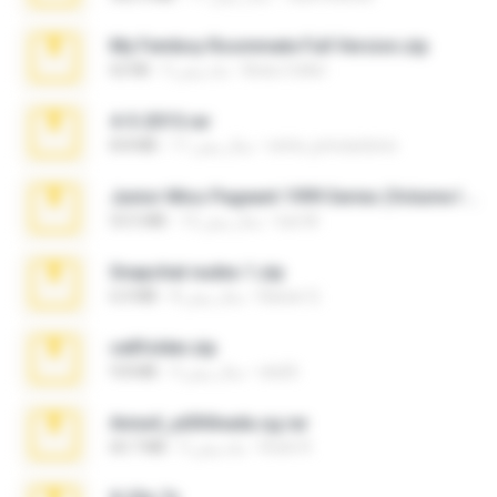
My Femboy Roommate Full Version.zip
Beau Collier
5 ماه پیش
62 KB
4-5-2015.rar
extra_precautions
11 سال پیش
8.8 MB
Junior Miss Pageant 1999 Series (Volume I Part I NC 6).7z
luis M.
12 سال پیش
53.5 MB
Snapchat nudes 1.zip
Baixar Q.
8 سال پیش
6.0 MB
cellfolder.zip
ela26
3 سال پیش
9.8 MB
Anna4_yd3t0nada.sg.rar
Rodri R.
5 ماه پیش
60.7 MB