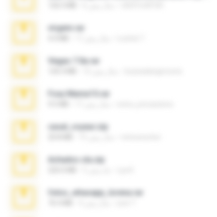
nIGHTmAYOR
6 سال پیش
126.5 MB
virgem.rar
Lucinei 7.
17 سال پیش
4.4 MB
Vegas 7.0a.rar
boyisadangerzone
15 سال پیش
120.3 MB
Foxy Mama15.rar
extra_precautions
17 سال پیش
9.5 MB
casal_voyeur.zip
netowescher
15 سال پیش
20.8 MB
Achados sla.zip
Lya K.
5 ماه پیش
220.0 MB
fotos_whasapp_lorena.rar
jose T.
4 سال پیش
76.4 MB