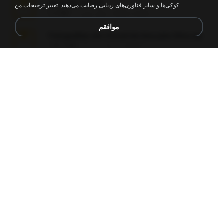
amanda sfd.rar
کوکی‌ها و سایر فناوری‌های ردیابی رضایت می‌دهید.
تغییر ترجیحات من
elton_roots
7 سال پیش
5.2 MB
موافقم
Fotografias em iCloud de Ana julia Silva.zip
Luany T.
3 سال پیش
174.7 MB
L3150.rar
Alex P.
6 ماه پیش
1.3 MB
novinha casada1.rar
fabianointegrado
15 سال پیش
720 KB
Reset L1250.rar
Alex P.
3 ماه پیش
2.8 MB
vazada 1.rar
Ulysses L.
2 ماه پیش
241.8 MB
Perdeu o celular.rar
plantaopiriguete
17 سال پیش
323 KB