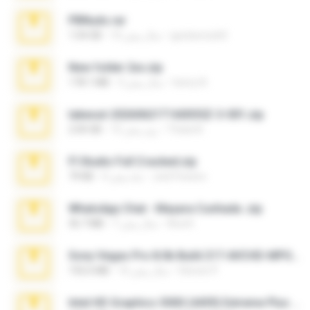
PBNuds.rar
gustavocs64
10 سال پیش
1.04 GB
New folder 2xx.zip
henry N.
3 سال پیش
178.1 MB
takeout-20260621T160055Z-3-001.zip
Thata N.
15 روز پیش
2.00 GB
Fl Studio Full Cracked.zip
Joel Powers
4 ماه پیش
79 KB
WhatsApp Chat - Mayara Cunhada .zip
Ana K.
7 سال پیش
36.7 MB
Sony Vegas Pro 8.0b Build 217-AVCHD-MPG-AC3 FIXED.7z
Steven P.
16 سال پیش
192.6 MB
Intel HD Graphics 3000 (4459) Extreme Plus 2.0.zip