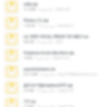
milly.zip
Milene M.
6 ماه پیش
31.0 MB
Photos (1).zip
Anacleto T.
16 روز پیش
1.60 GB
LIL PEEP VOCAL PRESET BY MELT.rar
Melt ..
4 سال پیش
826 KB
Pokemon Ecchi Gba Rom.zip
Caleb Price
4 ماه پیش
70 KB
yasminmineira.rar
letiro5708@fanchatu.com
2 ماه پیش
647.5 MB
@#16173@vladimir#!!!!!!.zip
vladimir M.
10 سال پیش
2.6 MB
777.rar
vladimir M.
10 سال پیش
2.0 MB