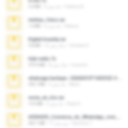
X-23x.7z
Federico B.
9 ماه پیش
3.4 MB
minhas_fotos.rar
Rebeca
3 ماه پیش
1.4 MB
Digital Insanity.rar
Christian D.
12 سال پیش
3.8 MB
hide vedio.7z
munna E.
8 سال پیش
379.3 MB
whatsapp backups -20260410T160335Z-3-001.zip
Maria
4 ماه پیش
335.7 MB
novia_en_trio.rar
Rodri R.
5 ماه پیش
14.9 MB
65536533_Conversa_do_WhatsApp_com_Meu_Esposo.zip
desomar T.
17 روز پیش
262.1 MB