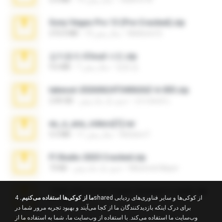
Sony Vegas Pro 13 (Pre-Cracked).zip
Mellicent D.
10 سال پیش
272.0 MB
김지윤의 iCloud 사진.zip
성경 김.
7 سال پیش
9.6 MB
takeout-20260624T040626Z-6-003.zip
อรรถพงษ์ บ.
حدود یک ماه پیش
2.00 GB
eu_e_ana_videos[1].rar
Adriano F.
11 سال پیش
5.5 MB
Fl Studio 2025 Cracked.zip
Maverick Mayer
حدود یک ماه پیش
73 KB
7258 USA Circle Crypto Investors Leads.zip
ما از کوکی‌ها استفاده می‌کنیم.
4shared از کوکی‌ها و سایر فناوری‌های ردیابی
cmqadeer@786786786
23 روز پیش
3.1 MB
برای درک اینکه بازدیدکنندگان ما از کجا می‌آیند و بهبود تجربه مرور شما در
وب‌سایت ما استفاده می‌کند. با استفاده از وب‌سایت ما، شما به استفاده ما از