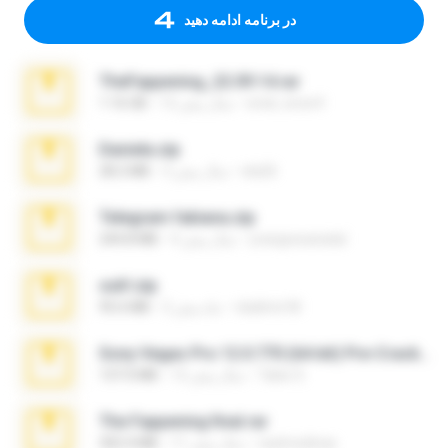
در برنامه ادامه دهید
TheFappening_22.09.14.rar
erick_lover4
12 سال پیش
1.16 GB
Daniela.zip
ela26
3 سال پیش
28.2 MB
Telegram fabiana.zip
yrangravanatal
4 سال پیش
244.8 MB
ouh!.zip
vladimir M.
2 ماه پیش
95.6 MB
Sony Vegas Pro 12.0.770 (64-bit) Pre-Cracked.zip
Tales S.
12 سال پیش
137.0 MB
The Fappening final.rar
raulmedinax
11 سال پیش
302.4 MB